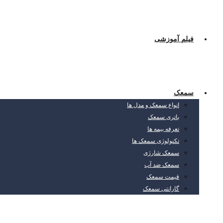
فیلم آموزشی
سمعک
انواع سمعک و مدل ها
باتری سمعک
تعرفه بیمه ها
تکنولوژی سمعک ها
سمعک شارژی
سمعک ضد آب
قیمت سمعک
گارانتی سمعک