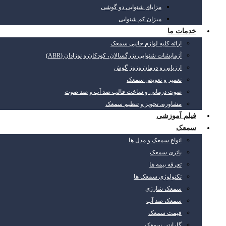
مزایای شنوایی دو گوشی
میزان کم شنوایی
خدمات ما
ارائه کلیه لوازم جانبی سمعک
آزمایشات شنوایی بزرگسالان، کودکان و نوزادان (ABR)
ارزیابی و درمان وزوز گوش
تعمیر و تعویض سمعک
صوت درمانی و ساخت قالب ضد آب و ضد صوت
مشاوره، تجویز و تنظیم سمعک
فیلم آموزشی
سمعک
انواع سمعک و مدل ها
باتری سمعک
تعرفه بیمه ها
تکنولوژی سمعک ها
سمعک شارژی
سمعک ضد آب
قیمت سمعک
گارانتی سمعک