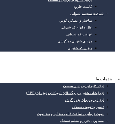
کاشت حلزون
شناخت سیستم شنوایی
ساختار و عملکرد گوش
علل و انواع کم شنوایی
عواقب کم شنوایی
مزایای شنوایی دو گوشی
میزان کم شنوایی
خدمات ما
ارائه کلیه لوازم جانبی سمعک
آزمایشات شنوایی بزرگسالان، کودکان و نوزادان (ABR)
ارزیابی و درمان وزوز گوش
تعمیر و تعویض سمعک
صوت درمانی و ساخت قالب ضد آب و ضد صوت
مشاوره، تجویز و تنظیم سمعک