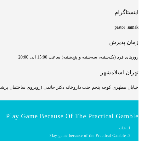
اینستاگرام
pastor_samak
زمان پذیرش
روزهای فرد (یک‌شنبه، سه‌شنبه و پنج‌شنبه) ساعت 15:00 الی 20:00
تهران اسلامشهر
خیابان مطهری کوچه پنجم جنب داروخانه دکتر حاتمی (روبروی ساختمان پزشکان
Play Game Because Of The Practical Gamble
خانه
Play game because of the Practical Gamble