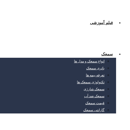
فیلم آموزشی
سمعک
انواع سمعک و مدل ها
باتری سمعک
تعرفه بیمه ها
تکنولوژی سمعک ها
سمعک شارژی
سمعک ضد آب
قیمت سمعک
گارانتی سمعک