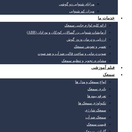
مزایای شنوایی دو گوشی
میزان کم شنوایی
خدمات ما
ارائه کلیه لوازم جانبی سمعک
آزمایشات شنوایی بزرگسالان، کودکان و نوزادان (ABR)
ارزیابی و درمان وزوز گوش
تعمیر و تعویض سمعک
صوت درمانی و ساخت قالب ضد آب و ضد صوت
مشاوره، تجویز و تنظیم سمعک
فیلم آموزشی
سمعک
انواع سمعک و مدل ها
باتری سمعک
تعرفه بیمه ها
تکنولوژی سمعک ها
سمعک شارژی
سمعک ضد آب
قیمت سمعک
گارانتی سمعک