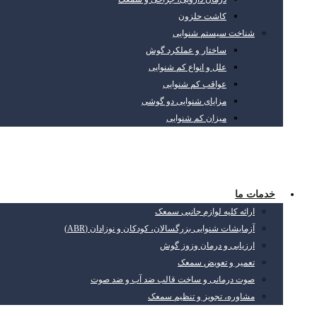
کاشت حلزون
شناخت سیستم شنوایی
ساختار و عملکرد گوش
علل و انواع کم شنوایی
عواقب کم شنوایی
مزایای شنوایی دو گوشی
میزان کم شنوایی
خدمات ما
ارائه کلیه لوازم جانبی سمعک
آزمایشات شنوایی بزرگسالان، کودکان و نوزادان (ABR)
ارزیابی و درمان وزوز گوش
تعمیر و تعویض سمعک
صوت درمانی و ساخت قالب ضد آب و ضد صوت
مشاوره، تجویز و تنظیم سمعک