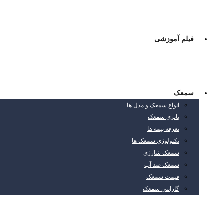
فیلم آموزشی
سمعک
انواع سمعک و مدل ها
باتری سمعک
تعرفه بیمه ها
تکنولوژی سمعک ها
سمعک شارژی
سمعک ضد آب
قیمت سمعک
گارانتی سمعک