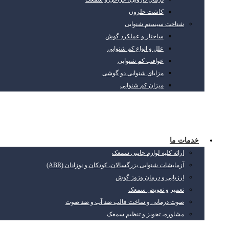
کاشت حلزون
شناخت سیستم شنوایی
ساختار و عملکرد گوش
علل و انواع کم شنوایی
عواقب کم شنوایی
مزایای شنوایی دو گوشی
میزان کم شنوایی
خدمات ما
ارائه کلیه لوازم جانبی سمعک
آزمایشات شنوایی بزرگسالان، کودکان و نوزادان (ABR)
ارزیابی و درمان وزوز گوش
تعمیر و تعویض سمعک
صوت درمانی و ساخت قالب ضد آب و ضد صوت
مشاوره، تجویز و تنظیم سمعک