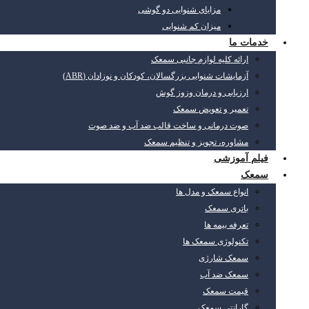
مزایای شنوایی دو گوشی
میزان کم شنوایی
خدمات ما
ارائه کلیه لوازم جانبی سمعک
آزمایشات شنوایی بزرگسالان، کودکان و نوزادان (ABR)
ارزیابی و درمان وزوز گوش
تعمیر و تعویض سمعک
صوت درمانی و ساخت قالب ضد آب و ضد صوت
مشاوره، تجویز و تنظیم سمعک
فیلم آموزشی
سمعک
انواع سمعک و مدل ها
باتری سمعک
تعرفه بیمه ها
تکنولوژی سمعک ها
سمعک شارژی
سمعک ضد آب
قیمت سمعک
گارانتی سمعک