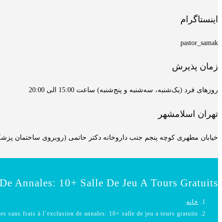
اینستاگرام
pastor_samak
زمان پذیرش
روزهای فرد (یک‌شنبه، سه‌شنبه و پنج‌شنبه) ساعت 15:00 الی 20:00
تهران اسلامشهر
خیابان مطهری کوچه پنجم جنب داروخانه دکتر حاتمی (روبروی ساختمان پزشکان
 De Annales: 10+ Salle De Jeu A Tours Gratuits
خانه
es sans frais à l’exclusion de annales: 10+ salle de jeu a tours gratuits