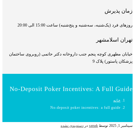
زمان پذیرش
روزهای فرد (یک‌شنبه، سه‌شنبه و پنج‌شنبه) ساعت 15:00 الی 20:00
تهران اسلامشهر
خیابان مطهری کوچه پنجم جنب داروخانه دکتر حاتمی (روبروی ساختمان
پزشکان پاستور) پلاک 9
No-Deposit Poker Incentives: A Full Guide
خانه
No-deposit poker incentives: a full guide
سپتامبر 1, 2025
توسط
samak
در
دسته‌بندی نشده