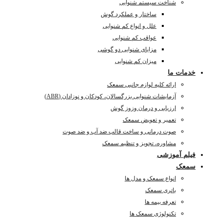
شناخت سیستم شنوایی
ساختار و عملکرد گوش
علل و انواع کم شنوایی
عواقب کم شنوایی
مزایای شنوایی دو گوشی
میزان کم شنوایی
خدمات ما
ارائه کلیه لوازم جانبی سمعک
آزمایشات شنوایی بزرگسالان، کودکان و نوزادان (ABR)
ارزیابی و درمان وزوز گوش
تعمیر و تعویض سمعک
صوت درمانی و ساخت قالب ضد آب و ضد صوت
مشاوره، تجویز و تنظیم سمعک
فیلم آموزشی
سمعک
انواع سمعک و مدل ها
باتری سمعک
تعرفه بیمه ها
تکنولوژی سمعک ها