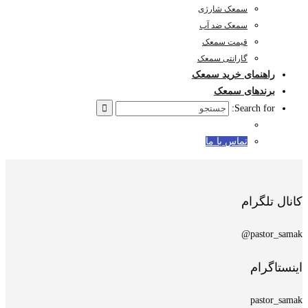
سمعک شارژی
سمعک ضد آب
قیمت سمعک
گارانتی سمعک
راهنمای خرید سمعک
برندهای سمعک
Search for:
تماس با ما
کانال تلگرام
pastor_samak@
اینستاگرام
pastor_samak