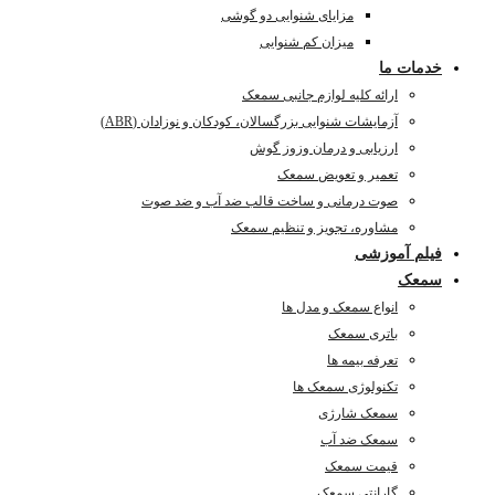
مزایای شنوایی دو گوشی
میزان کم شنوایی
خدمات ما
ارائه کلیه لوازم جانبی سمعک
آزمایشات شنوایی بزرگسالان، کودکان و نوزادان (ABR)
ارزیابی و درمان وزوز گوش
تعمیر و تعویض سمعک
صوت درمانی و ساخت قالب ضد آب و ضد صوت
مشاوره، تجویز و تنظیم سمعک
فیلم آموزشی
سمعک
انواع سمعک و مدل ها
باتری سمعک
تعرفه بیمه ها
تکنولوژی سمعک ها
سمعک شارژی
سمعک ضد آب
قیمت سمعک
گارانتی سمعک