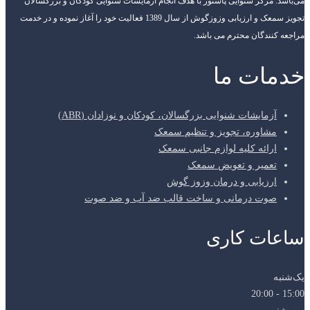
می‌باشد. مرکز شنوایی پاستور با هدف انجام آزمایشات شنوایی کودکان و بزرگسالان
تجویز سمعک و ارزیابی وزوزگوش از سال 1389 فعالیت خود را آغاز نموده و در خدمت
مراجعه کنندگان محترم می باشد.
خدمات ما
آزمایشات شنوایی بزرگسالان، کودکان و نوزادان (ABR)
مشاوره، تجویز و تنظیم سمعک
ارائه کلیه لوازم جانبی سمعک
تعمیر و تعویض سمعک
ارزیابی و درمان وزوز گوش
صوت درمانی و ساخت قالب ضد آب و ضد صوت
ساعات کاری
یک‌شنبه
15:00 - 20:00