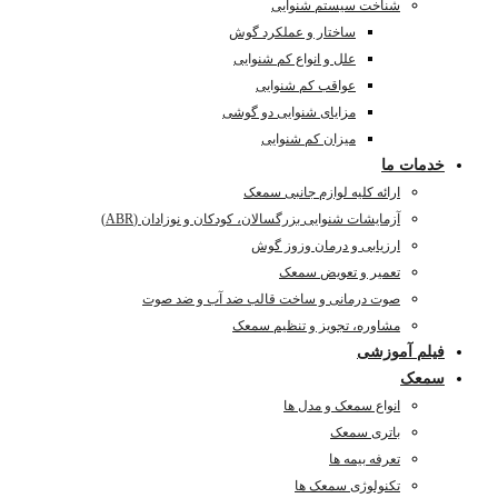
شناخت سیستم شنوایی
ساختار و عملکرد گوش
علل و انواع کم شنوایی
عواقب کم شنوایی
مزایای شنوایی دو گوشی
میزان کم شنوایی
خدمات ما
ارائه کلیه لوازم جانبی سمعک
آزمایشات شنوایی بزرگسالان، کودکان و نوزادان (ABR)
ارزیابی و درمان وزوز گوش
تعمیر و تعویض سمعک
صوت درمانی و ساخت قالب ضد آب و ضد صوت
مشاوره، تجویز و تنظیم سمعک
فیلم آموزشی
سمعک
انواع سمعک و مدل ها
باتری سمعک
تعرفه بیمه ها
تکنولوژی سمعک ها