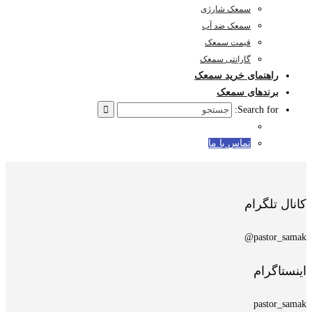
سمعک شارژی
سمعک ضد آب
قیمت سمعک
گارانتی سمعک
راهنمای خرید سمعک
برندهای سمعک
Search for:
تماس با ما
کانال تلگرام
pastor_samak@
اینستاگرام
pastor_samak