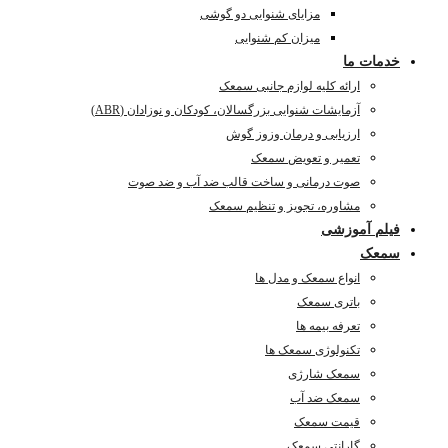
مزایای شنوایی دو گوشی
میزان کم شنوایی
خدمات ما
ارائه کلیه لوازم جانبی سمعک
آزمایشات شنوایی بزرگسالان، کودکان و نوزادان (ABR)
ارزیابی و درمان وزوز گوش
تعمیر و تعویض سمعک
صوت درمانی و ساخت قالب ضد آب و ضد صوت
مشاوره، تجویز و تنظیم سمعک
فیلم آموزشی
سمعک
انواع سمعک و مدل ها
باتری سمعک
تعرفه بیمه ها
تکنولوژی سمعک ها
سمعک شارژی
سمعک ضد آب
قیمت سمعک
گارانتی سمعک