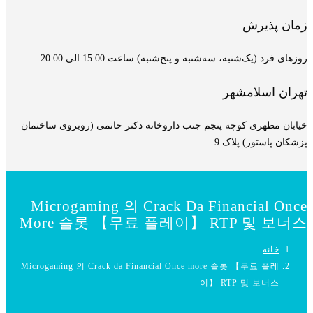
زمان پذیرش
روزهای فرد (یک‌شنبه، سه‌شنبه و پنج‌شنبه) ساعت 15:00 الی 20:00
تهران اسلامشهر
خیابان مطهری کوچه پنجم جنب داروخانه دکتر حاتمی (روبروی ساختمان
پزشکان پاستور) پلاک 9
Microgaming 의 Crack Da Financial Once
More 슬롯 【무료 플레이】 RTP 및 보너스
خانه
Microgaming 의 Crack da Financial Once more 슬롯 【무료 플레
이】 RTP 및 보너스