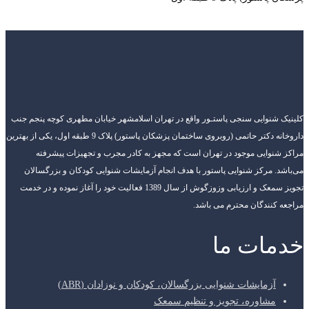
کلینیک شنوایی سنجی پاستـور واقع در تهران اسلامشهر خیابان مطهری کوچه پنجم جنب
داروخانه دکتر حاتمی (روبروی ساختمان پزشکان پاستور) پلاک 9 طبقه اول، یکی از بهترین
مراکز شنوایی موجود در تهران است که مجهز به کادر مجرب و تجهیزات پیشرفته
می‌باشد. مرکز شنوایی پاستور با هدف انجام آزمایشات شنوایی کودکان و بزرگسالان
تجویز سمعک و ارزیابی وزوزگوش از سال 1389 فعالیت خود را آغاز نموده و در خدمت
مراجعه کنندگان محترم می باشد.
خدمات ما
آزمایشات شنوایی بزرگسالان، کودکان و نوزادان (ABR)
مشاوره، تجویز و تنظیم سمعک