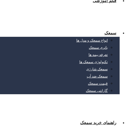
فیلم آموزشی
سمعک
انواع سمعک و مدل ها
باتری سمعک
تعرفه بیمه ها
تکنولوژی سمعک ها
سمعک شارژی
سمعک ضد آب
قیمت سمعک
گارانتی سمعک
راهنمای خرید سمعک