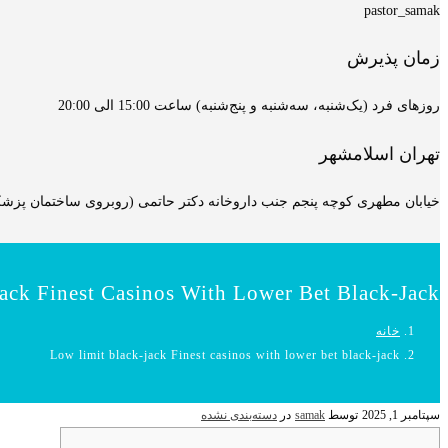
pastor_samak
زمان پذیرش
روزهای فرد (یک‌شنبه، سه‌شنبه و پنج‌شنبه) ساعت 15:00 الی 20:00
تهران اسلامشهر
خیابان مطهری کوچه پنجم جنب داروخانه دکتر حاتمی (روبروی ساختمان پزشکان
ack Finest Casinos With Lower Bet Black-Jack
خانه
Low limit black-jack Finest casinos with lower bet black-jack
سپتامبر 1, 2025
توسط
samak
در
دسته‌بندی نشده