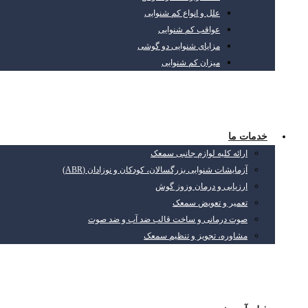
علل و انواع کم شنوایی
عواقب کم شنوایی
مزایای شنوایی دو گوشی
میزان کم شنوایی
خدمات ما
ارائه کلیه لوازم جانبی سمعک
آزمایشات شنوایی بزرگسالان، کودکان و نوزادان (ABR)
ارزیابی و درمان وزوز گوش
تعمیر و تعویض سمعک
صوت درمانی و ساخت قالب ضد آب و ضد صوت
مشاوره، تجویز و تنظیم سمعک