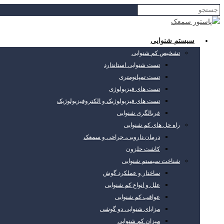
سیستم شنوایی
تشخیص کم شنوایی
تست شنوایی استاندارد
تست تمپانومتری
تست های فیزیولوژی
تست های فیزیولوژیک و الکتروفیزیولوژیک
غربالگری شنوایی
راه حل های کم شنوایی
درمان دارویی، جراحی و سمعک
کاشت حلزون
شناخت سیستم شنوایی
ساختار و عملکرد گوش
علل و انواع کم شنوایی
عواقب کم شنوایی
مزایای شنوایی دو گوشی
میزان کم شنوایی