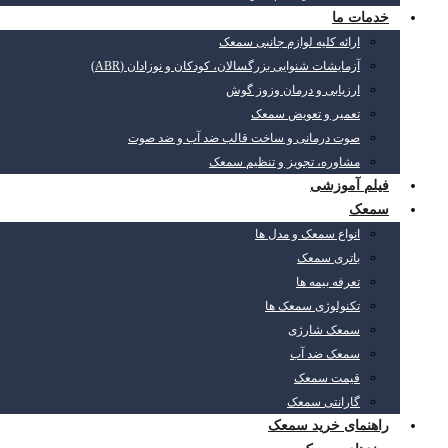
خدمات ما
ارائه کلیه لوازم جانبی سمعک
آزمایشات شنوایی بزرگسالان، کودکان و نوزادان (ABR)
ارزیابی و درمان وزوز گوش
تعمیر و تعویض سمعک
صوت درمانی و ساخت قالب ضد آب و ضد صوت
مشاوره، تجویز و تنظیم سمعک
فیلم آموزشی
سمعک
انواع سمعک و مدل ها
باتری سمعک
تعرفه بیمه ها
تکنولوژی سمعک ها
سمعک شارژی
سمعک ضد آب
قیمت سمعک
گارانتی سمعک
راهنمای خرید سمعک