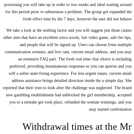
proces
for t
We ta
other s
commu
pre
wil
ad
reporte
new g
you