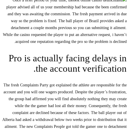
O
play
and 
wa
de
While t
P
The fr
accoun
the
c
Alberta
ailme