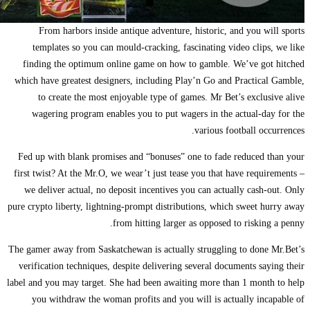
fi
whic
Fed 
first
we
pure c
The ga
veri
label 