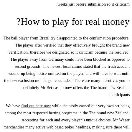
The ba
ver
Th
wou
the ne
We h
among
mercha