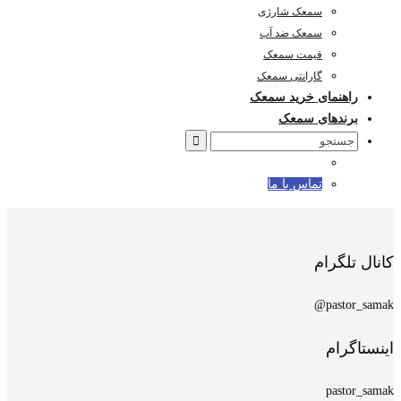
سمعک شارژی
سمعک ضد آب
قیمت سمعک
گارانتی سمعک
راهنمای خرید سمعک
برندهای سمعک
Search
for:
تماس با ما
کانال تلگرام
pastor_samak@
اینستاگرام
pastor_samak