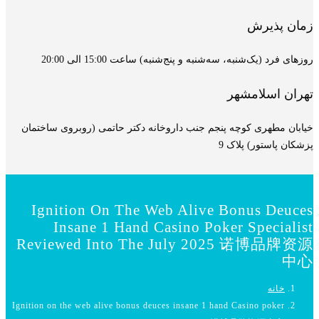
زمان پذیرش
روزهای فرد (یک‌شنبه، سه‌شنبه و پنج‌شنبه) ساعت 15:00 الی 20:00
تهران اسلامشهر
خیابان مطهری کوچه پنجم جنب داروخانه دکتر حاتمی (روبروی ساختمان
پزشکان پاستور) پلاک 9
Ignition On The Web Alive Bonus Deuces
Insane 1 Hand Casino Poker Specialist
Reviewed Into The July 2025 诺博品牌资源
中心
خانه
Ignition on the web alive bonus deuces insane 1 hand Casino poker