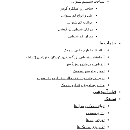
شناخت سیستم شنوایی
ساختار و عملکرد گوش
علل و انواع کم شنوایی
عواقب کم شنوایی
مزایای شنوایی دو گوشی
میزان کم شنوایی
خدمات ما
ارائه کلیه لوازم جانبی سمعک
آزمایشات شنوایی بزرگسالان، کودکان و نوزادان (ABR)
ارزیابی و درمان وزوز گوش
تعمیر و تعویض سمعک
صوت درمانی و ساخت قالب ضد آب و ضد صوت
مشاوره، تجویز و تنظیم سمعک
فیلم آموزشی
سمعک
انواع سمعک و مدل ها
باتری سمعک
تعرفه بیمه ها
تکنولوژی سمعک ها