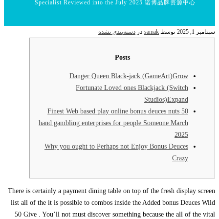
Specialist Reviewed into the July 2025 诺博品牌资源中心
سپتامبر 1, 2025
توسط
samak
در
دسته‌بندی نشده
Posts
Danger Queen Black-jack (GameArt)Grow
Fortunate Loved ones Blackjack (Switch
Studios)Expand
Finest Web based play online bonus deuces nuts 50
hand gambling enterprises for people Someone March
2025
Why you ought to Perhaps not Enjoy Bonus Deuces
Crazy
There is certainly a payment dining table on top of the fresh display screen
list all of the it is possible to combos inside the Added bonus Deuces Wild
50 Give . You’ll not must discover something because the all of the vital