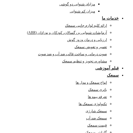
مزایای شنوایی دو گوشی
میزان کم شنوایی
خدمات ما
ارائه کلیه لوازم جانبی سمعک
آزمایشات شنوایی بزرگسالان، کودکان و نوزادان (ABR)
ارزیابی و درمان وزوز گوش
تعمیر و تعویض سمعک
صوت درمانی و ساخت قالب ضد آب و ضد صوت
مشاوره، تجویز و تنظیم سمعک
فیلم آموزشی
سمعک
انواع سمعک و مدل ها
باتری سمعک
تعرفه بیمه ها
تکنولوژی سمعک ها
سمعک شارژی
سمعک ضد آب
قیمت سمعک
گارانتی سمعک