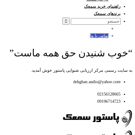
راهنمای خرید سمعک
برندهای سمعک
Search
for:
تماس با ما
“خوب شنیدن حق همه ماست”
به سایت رسمی مرکز ارزیابی شنوایی پاستور خوش آمدید.
dehghan.audio@yahoo.com
02156128665
09196714723