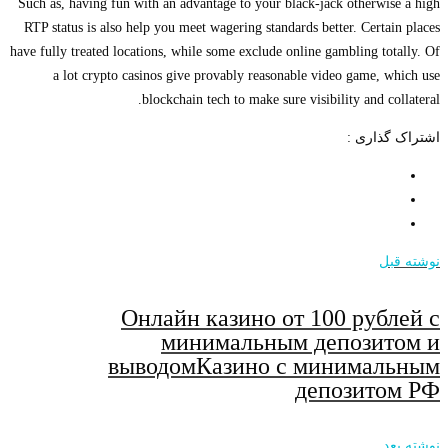
Such as, having fun with an advantage to your black-jack otherwise a high
RTP status is also help you meet wagering standards better. Certain places
have fully treated locations, while some exclude online gambling totally. Of
a lot crypto casinos give provably reasonable video game, which use
blockchain tech to make sure visibility and collateral.
اشتراک گذاری :
نوشته قبل
Онлайн казино от 100 рублей с
минимальным депозитом и
выводомКазино с минимальным
депозитом РФ
نوشته بعد