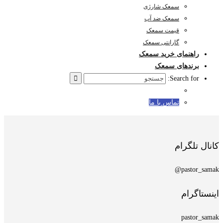
سمعک شارژی
سمعک ضد آب
قیمت سمعک
گارانتی سمعک
راهنمای خرید سمعک
برندهای سمعک
Search for:
تماس با ما
کانال تلگرام
pastor_samak@
اینستاگرام
pastor_samak