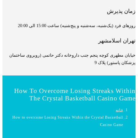
زمان پذیرش
روزهای فرد (یک‌شنبه، سه‌شنبه و پنج‌شنبه) ساعت 15:00 الی 20:00
تهران اسلامشهر
خیابان مطهری کوچه پنجم جنب داروخانه دکتر حاتمی (روبروی ساختمان
پزشکان پاستور) پلاک 9
How To Overcome Losing Streaks Within
The Crystal Basketball Casino Game
خانه
How to overcome Losing Streaks Within the Crystal Basketball
Casino Game