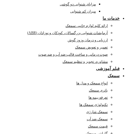
مزایای شنوایی دو گوشی
میزان کم شنوایی
خدمات ما
ارائه کلیه لوازم جانبی سمعک
آزمایشات شنوایی بزرگسالان، کودکان و نوزادان (ABR)
ارزیابی و درمان وزوز گوش
تعمیر و تعویض سمعک
صوت درمانی و ساخت قالب ضد آب و ضد صوت
مشاوره، تجویز و تنظیم سمعک
فیلم آموزشی
سمعک
انواع سمعک و مدل ها
باتری سمعک
تعرفه بیمه ها
تکنولوژی سمعک ها
سمعک شارژی
سمعک ضد آب
قیمت سمعک
گارانتی سمعک