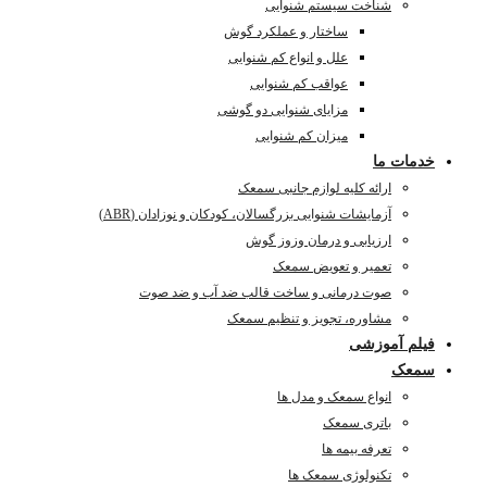
شناخت سیستم شنوایی
ساختار و عملکرد گوش
علل و انواع کم شنوایی
عواقب کم شنوایی
مزایای شنوایی دو گوشی
میزان کم شنوایی
خدمات ما
ارائه کلیه لوازم جانبی سمعک
آزمایشات شنوایی بزرگسالان، کودکان و نوزادان (ABR)
ارزیابی و درمان وزوز گوش
تعمیر و تعویض سمعک
صوت درمانی و ساخت قالب ضد آب و ضد صوت
مشاوره، تجویز و تنظیم سمعک
فیلم آموزشی
سمعک
انواع سمعک و مدل ها
باتری سمعک
تعرفه بیمه ها
تکنولوژی سمعک ها