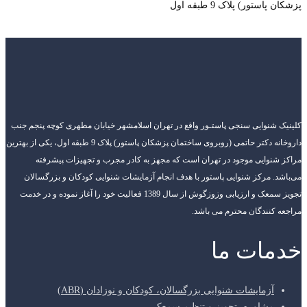
پزشکان پاستور) پلاک 9 طبقه اول
کلینیک شنوایی سنجی پاستـور واقع در تهران اسلامشهر خیابان مطهری کوچه پنجم جنب
داروخانه دکتر حاتمی (روبروی ساختمان پزشکان پاستور) پلاک 9 طبقه اول، یکی از بهترین
مراکز شنوایی موجود در تهران است که مجهز به کادر مجرب و تجهیزات پیشرفته
می‌باشد. مرکز شنوایی پاستور با هدف انجام آزمایشات شنوایی کودکان و بزرگسالان
تجویز سمعک و ارزیابی وزوزگوش از سال 1389 فعالیت خود را آغاز نموده و در خدمت
مراجعه کنندگان محترم می باشد.
خدمات ما
آزمایشات شنوایی بزرگسالان، کودکان و نوزادان (ABR)
مشاوره، تجویز و تنظیم سمعک