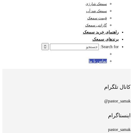
سمعک شارژی
سمعک ضد آب
قیمت سمعک
گارانتی سمعک
راهنمای خرید سمعک
برندهای سمعک
Search for:
تماس با ما
کانال تلگرام
pastor_samak@
اینستاگرام
pastor_samak