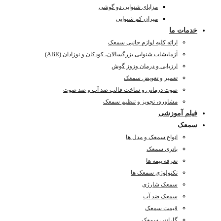
مزایای شنوایی دو گوشی
میزان کم شنوایی
خدمات ما
ارائه کلیه لوازم جانبی سمعک
آزمایشات شنوایی بزرگسالان، کودکان و نوزادان (ABR)
ارزیابی و درمان وزوز گوش
تعمیر و تعویض سمعک
صوت درمانی و ساخت قالب ضد آب و ضد صوت
مشاوره، تجویز و تنظیم سمعک
فیلم آموزشی
سمعک
انواع سمعک و مدل ها
باتری سمعک
تعرفه بیمه ها
تکنولوژی سمعک ها
سمعک شارژی
سمعک ضد آب
قیمت سمعک
گارانتی سمعک