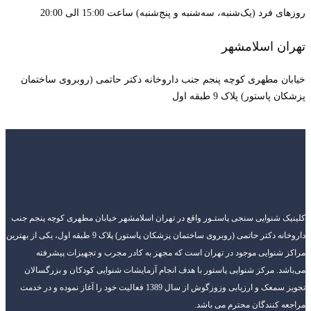
روزهای فرد (یک‌شنبه، سه‌شنبه و پنج‌شنبه) ساعت 15:00 الی 20:00
تهران اسلامشهر
خیابان مطهری کوچه پنجم جنب داروخانه دکتر حاتمی (روبروی ساختمان
پزشکان پاستور) پلاک 9 طبقه اول
کلینیک شنوایی سنجی پاستـور واقع در تهران اسلامشهر خیابان مطهری کوچه پنجم جنب
داروخانه دکتر حاتمی (روبروی ساختمان پزشکان پاستور) پلاک 9 طبقه اول، یکی از بهترین
مراکز شنوایی موجود در تهران است که مجهز به کادر مجرب و تجهیزات پیشرفته
می‌باشد. مرکز شنوایی پاستور با هدف انجام آزمایشات شنوایی کودکان و بزرگسالان
تجویز سمعک و ارزیابی وزوزگوش از سال 1389 فعالیت خود را آغاز نموده و در خدمت
مراجعه کنندگان محترم می باشد.