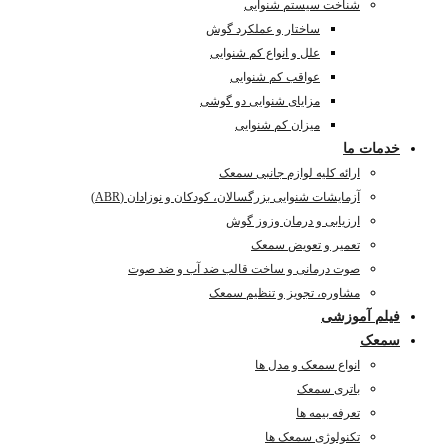
شناخت سیستم شنوایی
ساختار و عملکرد گوش
علل و انواع کم شنوایی
عواقب کم شنوایی
مزایای شنوایی دو گوشی
میزان کم شنوایی
خدمات ما
ارائه کلیه لوازم جانبی سمعک
آزمایشات شنوایی بزرگسالان، کودکان و نوزادان (ABR)
ارزیابی و درمان وزوز گوش
تعمیر و تعویض سمعک
صوت درمانی و ساخت قالب ضد آب و ضد صوت
مشاوره، تجویز و تنظیم سمعک
فیلم آموزشی
سمعک
انواع سمعک و مدل ها
باتری سمعک
تعرفه بیمه ها
تکنولوژی سمعک ها