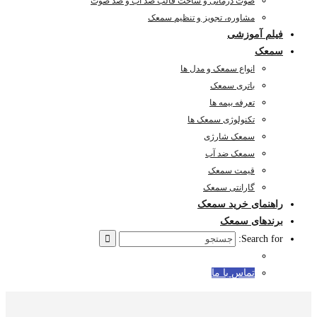
صوت درمانی و ساخت قالب ضد آب و ضد صوت
مشاوره، تجویز و تنظیم سمعک
فیلم آموزشی
سمعک
انواع سمعک و مدل ها
باتری سمعک
تعرفه بیمه ها
تکنولوژی سمعک ها
سمعک شارژی
سمعک ضد آب
قیمت سمعک
گارانتی سمعک
راهنمای خرید سمعک
برندهای سمعک
Search for:
تماس با ما