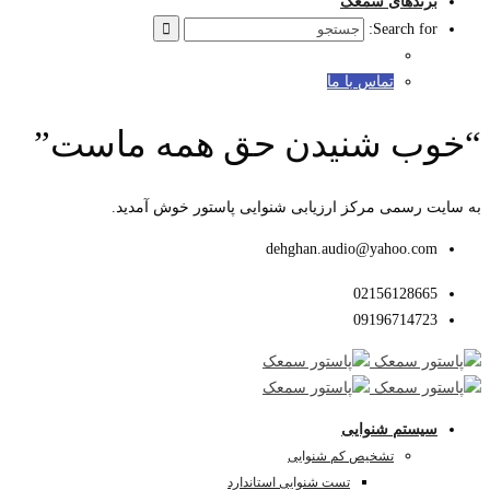
برندهای سمعک
Search for:
تماس با ما
“خوب شنیدن حق همه ماست”
به سایت رسمی مرکز ارزیابی شنوایی پاستور خوش آمدید.
dehghan.audio@yahoo.com
02156128665
09196714723
سیستم شنوایی
تشخیص کم شنوایی
تست شنوایی استاندارد