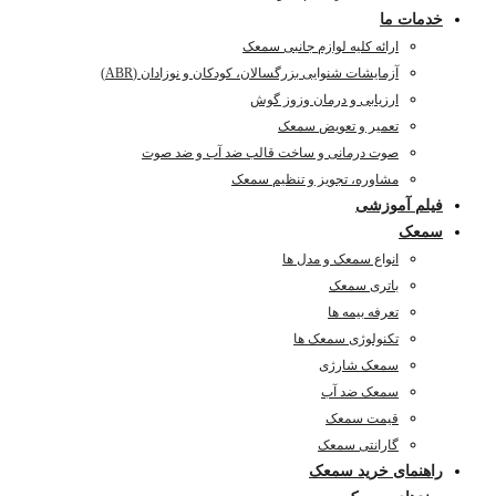
خدمات ما
ارائه کلیه لوازم جانبی سمعک
آزمایشات شنوایی بزرگسالان، کودکان و نوزادان (ABR)
ارزیابی و درمان وزوز گوش
تعمیر و تعویض سمعک
صوت درمانی و ساخت قالب ضد آب و ضد صوت
مشاوره، تجویز و تنظیم سمعک
فیلم آموزشی
سمعک
انواع سمعک و مدل ها
باتری سمعک
تعرفه بیمه ها
تکنولوژی سمعک ها
سمعک شارژی
سمعک ضد آب
قیمت سمعک
گارانتی سمعک
راهنمای خرید سمعک