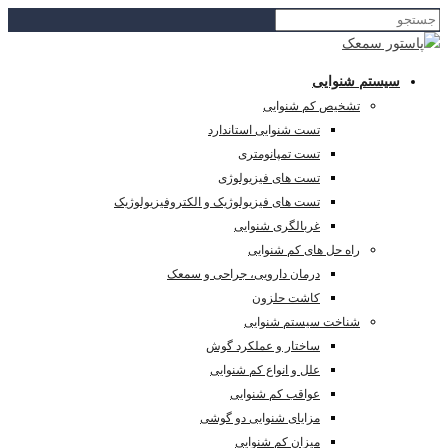
سیستم شنوایی
تشخیص کم شنوایی
تست شنوایی استاندارد
تست تمپانومتری
تست های فیزیولوژی
تست های فیزیولوژیک و الکتروفیزیولوژیک
غربالگری شنوایی
راه حل های کم شنوایی
درمان دارویی، جراحی و سمعک
کاشت حلزون
شناخت سیستم شنوایی
ساختار و عملکرد گوش
علل و انواع کم شنوایی
عواقب کم شنوایی
مزایای شنوایی دو گوشی
میزان کم شنوایی