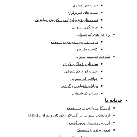
تست تمپانومتری
تست های فیزیولوژی
تست های فیزیولوژیک و الکتروفیزیولوژیک
غربالگری شنوایی
راه حل های کم شنوایی
درمان دارویی، جراحی و سمعک
کاشت حلزون
شناخت سیستم شنوایی
ساختار و عملکرد گوش
علل و انواع کم شنوایی
عواقب کم شنوایی
مزایای شنوایی دو گوشی
میزان کم شنوایی
خدمات ما
ارائه کلیه لوازم جانبی سمعک
آزمایشات شنوایی بزرگسالان، کودکان و نوزادان (ABR)
ارزیابی و درمان وزوز گوش
تعمیر و تعویض سمعک