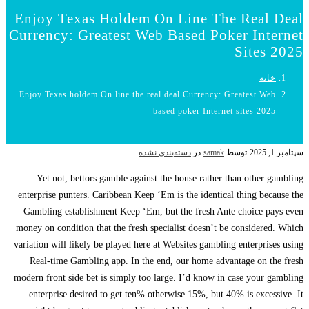
Enjoy Texas Holdem On Line The Real Deal
Currency: Greatest Web Based Poker Internet
Sites 2025
خانه
Enjoy Texas holdem On line the real deal Currency: Greatest Web
based poker Internet sites 2025
سپتامبر 1, 2025
توسط
samak
در
دسته‌بندی نشده
Yet not, bettors gamble against the house rather than other gambling
enterprise punters. Caribbean Keep ‘Em is the identical thing because the
Gambling establishment Keep ‘Em, but the fresh Ante choice pays even
money on condition that the fresh specialist doesn’t be considered. Which
variation will likely be played here at Websites gambling enterprises using
Real-time Gambling app. In the end, our home advantage on the fresh
modern front side bet is simply too large.
I’d know in case your gambling
enterprise desired to get ten% otherwise 15%, but 40% is excessive. It