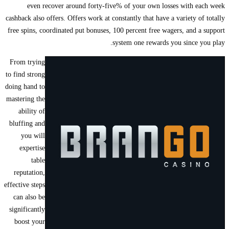
even recover around forty-five% of your own losses with each week
cashback also offers. Offers work at constantly that have a variety of totally
free spins, coordinated put bonuses, 100 percent free wagers, and a support
system one rewards you since you play.
From trying
to find strong
doing hand to
mastering the
ability of
bluffing and
you will
expertise
table
reputation,
effective steps
can also be
significantly
boost your