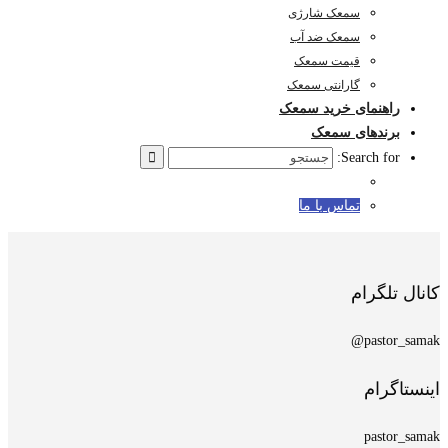
سمعک شارژی
سمعک ضد آب
قیمت سمعک
گارانتی سمعک
هنمای خرید سمعک
ندهای سمعک
Search f
تماس با ما
گرام
pas
رام
pas