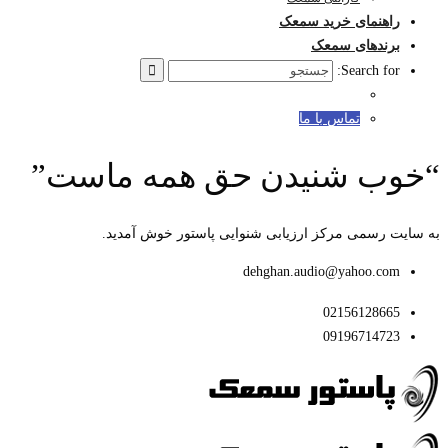
هنمای خرید سمعک
ندهای سمعک
Search f
تماس با ما
ب شنیدن حق همه ماست”
رسمی مرکز ارزیابی شنوایی پاستور خوش آمدید.
dehghan.audio@yahoo.c
021561286
091967147