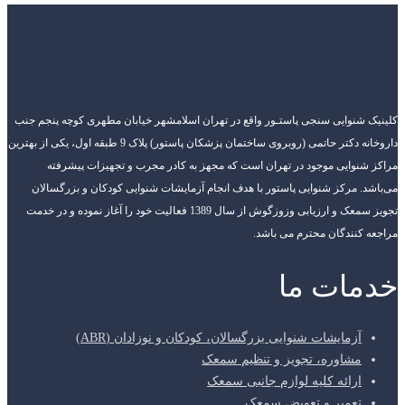
ایی سنجی پاستـور واقع در تهران اسلامشهر خیابان مطهری کوچه پنجم جنب
داروخانه دکتر حاتمی (روبروی ساختمان پزشکان پاستور) پلاک 9 طبقه اول، یکی از بهترین
یی موجود در تهران است که مجهز به کادر مجرب و تجهیزات پیشرفته
رکز شنوایی پاستور با هدف انجام آزمایشات شنوایی کودکان و بزرگسالان
تجویز سمعک و ارزیابی وزوزگوش از سال 1389 فعالیت خود را آغاز نموده و در خدمت
دگان محترم می باشد.
ت ما
ایشات شنوایی بزرگسالان، کودکان و نوزادان (ABR)
اوره، تجویز و تنظیم سمعک
ئه کلیه لوازم جانبی سمعک
میر و تعویض سمعک