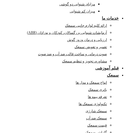
مزایای شنوایی دو گوشی
میزان کم شنوایی
مات ما
ارائه کلیه لوازم جانبی سمعک
آزمایشات شنوایی بزرگسالان، کودکان و نوزادان (ABR)
ارزیابی و درمان وزوز گوش
تعمیر و تعویض سمعک
صوت درمانی و ساخت قالب ضد آب و ضد صوت
مشاوره، تجویز و تنظیم سمعک
لم آموزشی
عک
انواع سمعک و مدل ها
باتری سمعک
تعرفه بیمه ها
تکنولوژی سمعک ها
سمعک شارژی
سمعک ضد آب
قیمت سمعک
گارانتی سمعک