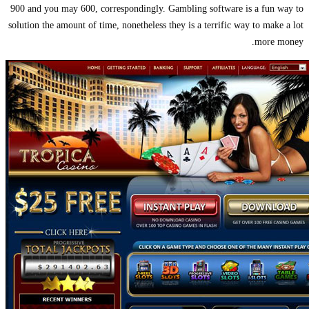
900 and you may 600, correspondingly. Gambling software is a f
solution the amount of time, nonetheless they is a terrific way to 
mo