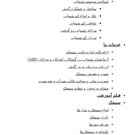
شناخت سیستم شنوایی
ساختار و عملکرد گوش
علل و انواع کم شنوایی
عواقب کم شنوایی
مزایای شنوایی دو گوشی
میزان کم شنوایی
مات ما
ارائه کلیه لوازم جانبی سمعک
آزمایشات شنوایی بزرگسالان، کودکان و نوزادان (ABR)
ارزیابی و درمان وزوز گوش
تعمیر و تعویض سمعک
صوت درمانی و ساخت قالب ضد آب و ضد صوت
مشاوره، تجویز و تنظیم سمعک
لم آموزشی
عک
انواع سمعک و مدل ها
باتری سمعک
تعرفه بیمه ها
تکنولوژی سمعک ها