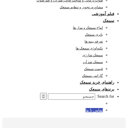
صوت درمانی و ساخت قالب ضد آب و ضد صوت
مشاوره، تجویز و تنظیم سمعک
فیلم آموزشی
سمعک
انواع سمعک و مدل ها
باتری سمعک
تعرفه بیمه ها
تکنولوژی سمعک ها
سمعک شارژی
سمعک ضد آب
قیمت سمعک
گارانتی سمعک
راهنمای خرید سمعک
برندهای سمعک
Search for:
تماس با ما