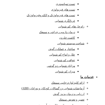
تست تمپانومتری
تست های فیزیولوژی
تست های فیزیولوژیک و الکتروفیزیولوژیک
غربالگری شنوایی
راه حل های کم شنوایی
درمان دارویی، جراحی و سمعک
کاشت حلزون
شناخت سیستم شنوایی
ساختار و عملکرد گوش
علل و انواع کم شنوایی
عواقب کم شنوایی
مزایای شنوایی دو گوشی
میزان کم شنوایی
خدمات ما
ارائه کلیه لوازم جانبی سمعک
آزمایشات شنوایی بزرگسالان، کودکان و نوزادان (ABR)
ارزیابی و درمان وزوز گوش
تعمیر و تعویض سمعک