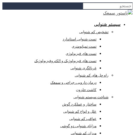
سیستم شنوایی
تشخیص کم شنوایی
تست شنوایی استاندارد
تست تمپانومتری
تست های فیزیولوژی
تست های فیزیولوژیک و الکتروفیزیولوژیک
غربالگری شنوایی
راه حل های کم شنوایی
درمان دارویی، جراحی و سمعک
کاشت حلزون
شناخت سیستم شنوایی
ساختار و عملکرد گوش
علل و انواع کم شنوایی
عواقب کم شنوایی
مزایای شنوایی دو گوشی
میزان کم شنوایی