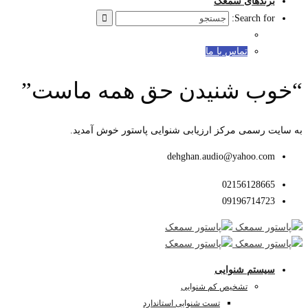
برندهای سمعک
Search for:
تماس با ما
“خوب شنیدن حق همه ماست”
به سایت رسمی مرکز ارزیابی شنوایی پاستور خوش آمدید.
dehghan.audio@yahoo.com
02156128665
09196714723
سیستم شنوایی
تشخیص کم شنوایی
تست شنوایی استاندارد