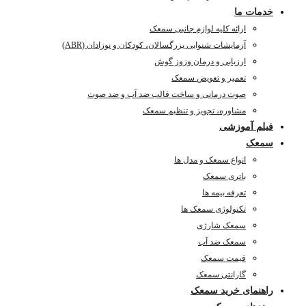
خدمات ما
ارائه کلیه لوازم جانبی سمعک
آزمایشات شنوایی بزرگسالان، کودکان و نوزادان (ABR)
ارزیابی و درمان وزوز گوش
تعمیر و تعویض سمعک
صوت درمانی و ساخت قالب ضد آب و ضد صوت
مشاوره، تجویز و تنظیم سمعک
فیلم آموزشی
سمعک
انواع سمعک و مدل ها
باتری سمعک
تعرفه بیمه ها
تکنولوژی سمعک ها
سمعک شارژی
سمعک ضد آب
قیمت سمعک
گارانتی سمعک
راهنمای خرید سمعک