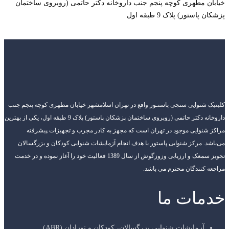
خیابان مطهری کوچه پنجم جنب داروخانه دکتر حاتمی (روبروی ساختمان
پزشکان پاستور) پلاک 9 طبقه اول
کلینیک شنوایی سنجی پاستـور واقع در تهران اسلامشهر خیابان مطهری کوچه پنجم جنب
داروخانه دکتر حاتمی (روبروی ساختمان پزشکان پاستور) پلاک 9 طبقه اول، یکی از بهترین
مراکز شنوایی موجود در تهران است که مجهز به کادر مجرب و تجهیزات پیشرفته
می‌باشد. مرکز شنوایی پاستور با هدف انجام آزمایشات شنوایی کودکان و بزرگسالان
تجویز سمعک و ارزیابی وزوزگوش از سال 1389 فعالیت خود را آغاز نموده و در خدمت
مراجعه کنندگان محترم می باشد.
خدمات ما
آزمایشات شنوایی بزرگسالان، کودکان و نوزادان (ABR)