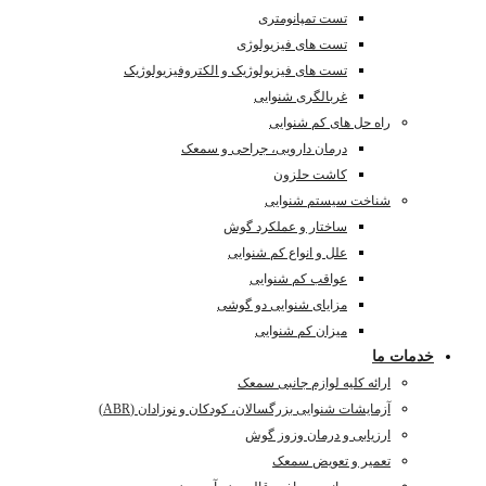
تست تمپانومتری
تست های فیزیولوژی
تست های فیزیولوژیک و الکتروفیزیولوژیک
غربالگری شنوایی
راه حل های کم شنوایی
درمان دارویی، جراحی و سمعک
کاشت حلزون
شناخت سیستم شنوایی
ساختار و عملکرد گوش
علل و انواع کم شنوایی
عواقب کم شنوایی
مزایای شنوایی دو گوشی
میزان کم شنوایی
خدمات ما
ارائه کلیه لوازم جانبی سمعک
آزمایشات شنوایی بزرگسالان، کودکان و نوزادان (ABR)
ارزیابی و درمان وزوز گوش
تعمیر و تعویض سمعک