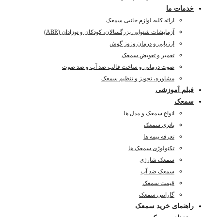
خدمات ما
ارائه کلیه لوازم جانبی سمعک
آزمایشات شنوایی بزرگسالان، کودکان و نوزادان (ABR)
ارزیابی و درمان وزوز گوش
تعمیر و تعویض سمعک
صوت درمانی و ساخت قالب ضد آب و ضد صوت
مشاوره، تجویز و تنظیم سمعک
فیلم آموزشی
سمعک
انواع سمعک و مدل ها
باتری سمعک
تعرفه بیمه ها
تکنولوژی سمعک ها
سمعک شارژی
سمعک ضد آب
قیمت سمعک
گارانتی سمعک
راهنمای خرید سمعک