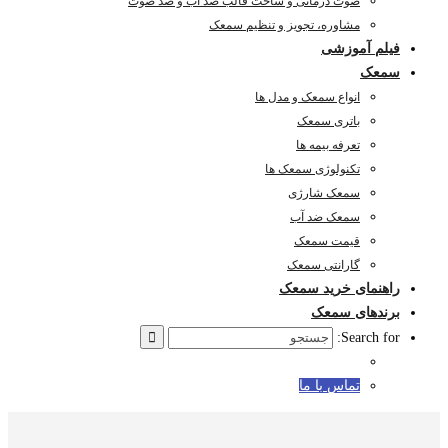
صوت درمانی و ساخت قالب ضد آب و ضد صوت
مشاوره، تجویز و تنظیم سمعک
فیلم آموزشی
سمعک
انواع سمعک و مدل ها
باتری سمعک
تعرفه بیمه ها
تکنولوژی سمعک ها
سمعک شارژی
سمعک ضد آب
قیمت سمعک
گارانتی سمعک
راهنمای خرید سمعک
برندهای سمعک
Search for:
تماس با ما