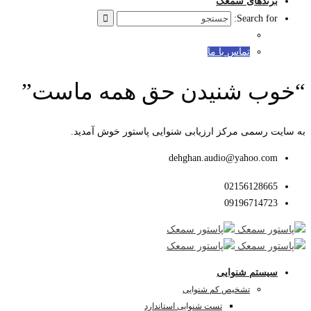
برندهای سمعک
Search for:
تماس با ما
“خوب شنیدن حق همه ماست”
به سایت رسمی مرکز ارزیابی شنوایی پاستور خوش آمدید.
dehghan.audio@yahoo.com
02156128665
09196714723
سیستم شنوایی
تشخیص کم شنوایی
تست شنوایی استاندارد