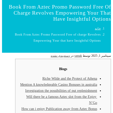
Book From Aztec Promo Password Free Of
Charge Revolves Empowering Your That
Have Insightful Options
خانه
Book From Aztec Promo Password Free of charge Revolves
Empowering Your that have Insightful Options
سپتامبر 1, 2025
توسط
samak
در
دسته‌بندی نشده
Blogs
Riche Wilde and the Protect of Athena
Mention A knowledgeable Casino Bonuses in australia
Investigation the possibilities of put replenishment
Will there be a famous Aztec slot from the Enjoy
N’Go
How can i enjoy Publication away from Aztec Bonus