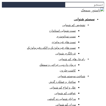
سیستم شنوایی
تشخیص کم شنوایی
تست شنوایی استاندارد
تست تمپانومتری
تست های فیزیولوژی
تست های فیزیولوژیک و الکتروفیزیولوژیک
غربالگری شنوایی
راه حل های کم شنوایی
درمان دارویی، جراحی و سمعک
کاشت حلزون
شناخت سیستم شنوایی
ساختار و عملکرد گوش
علل و انواع کم شنوایی
عواقب کم شنوایی
مزایای شنوایی دو گوشی
میزان کم شنوایی