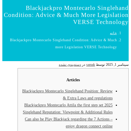
Blackjackpro Montecarlo Singlehand
Condition: Advice & Much More Legislation
VERSE Technology
خانه
Blackjackpro Montecarlo Singlehand Condition: Advice & Much
more Legislation VERSE Technology
سپتامبر 1, 2025
توسط
samak
در
دسته‌بندی نشده
Articles
Blackjackpro Montecarlo Singlehand Position: Review
& Extra Laws and regulations
Blackjackpro Montecarlo Attila the first step set 2025
Singlehand Reputation: Viewpoint & Additional Rules
Can also be Play Blackjack regarding the 7 Actions –
enjoy dragon connect online