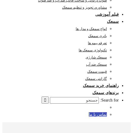
صوت درمانی و ساخت قالب ضد آب و ضد صوت
مشاوره، تجویز و تنظیم سمعک
فیلم آموزشی
سمعک
انواع سمعک و مدل ها
باتری سمعک
تعرفه بیمه ها
تکنولوژی سمعک ها
سمعک شارژی
سمعک ضد آب
قیمت سمعک
گارانتی سمعک
راهنمای خرید سمعک
برندهای سمعک
Search for:
تماس با ما