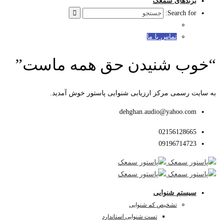
برندهای سمعک
Search for:
تماس با ما
“خوب شنیدن حق همه ماست”
به سایت رسمی مرکز ارزیابی شنوایی پاستور خوش آمدید.
dehghan.audio@yahoo.com
02156128665
09196714723
سیستم شنوایی
تشخیص کم شنوایی
تست شنوایی استاندارد