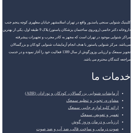
کلینیک شنوایی سنجی پاستـور واقع در تهران اسلامشهر خیابان مطهری کوچه پنجم جنب
داروخانه دکتر حاتمی (روبروی ساختمان پزشکان پاستور) پلاک 9 طبقه اول، یکی از بهترین
مراکز شنوایی موجود در تهران است که مجهز به کادر مجرب و تجهیزات پیشرفته
می‌باشد. مرکز شنوایی پاستور با هدف انجام آزمایشات شنوایی کودکان و بزرگسالان
تجویز سمعک و ارزیابی وزوزگوش از سال 1389 فعالیت خود را آغاز نموده و در خدمت
مراجعه کنندگان محترم می باشد.
خدمات ما
آزمایشات شنوایی بزرگسالان، کودکان و نوزادان (ABR)
مشاوره، تجویز و تنظیم سمعک
ارائه کلیه لوازم جانبی سمعک
تعمیر و تعویض سمعک
ارزیابی و درمان وزوز گوش
صوت درمانی و ساخت قالب ضد آب و ضد صوت