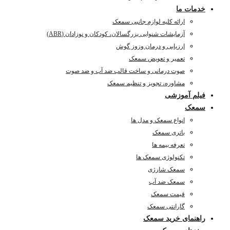
خدمات ما
ارائه کلیه لوازم جانبی سمعک
آزمایشات شنوایی بزرگسالان، کودکان و نوزادان (ABR)
ارزیابی و درمان وزوز گوش
تعمیر و تعویض سمعک
صوت درمانی و ساخت قالب ضد آب و ضد صوت
مشاوره، تجویز و تنظیم سمعک
فیلم آموزشی
سمعک
انواع سمعک و مدل ها
باتری سمعک
تعرفه بیمه ها
تکنولوژی سمعک ها
سمعک شارژی
سمعک ضد آب
قیمت سمعک
گارانتی سمعک
راهنمای خرید سمعک