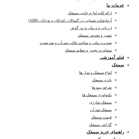
خدمات ما
ارائه کلیه لوازم جانبی سمعک
آزمایشات شنوایی بزرگسالان، کودکان و نوزادان (ABR)
ارزیابی و درمان وزوز گوش
تعمیر و تعویض سمعک
صوت درمانی و ساخت قالب ضد آب و ضد صوت
مشاوره، تجویز و تنظیم سمعک
فیلم آموزشی
سمعک
انواع سمعک و مدل ها
باتری سمعک
تعرفه بیمه ها
تکنولوژی سمعک ها
سمعک شارژی
سمعک ضد آب
قیمت سمعک
گارانتی سمعک
راهنمای خرید سمعک