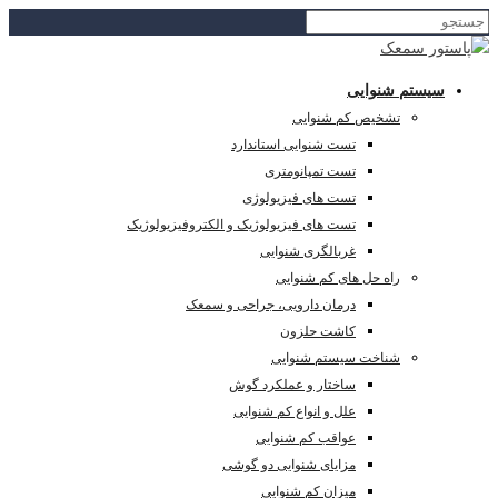
سیستم شنوایی
تشخیص کم شنوایی
تست شنوایی استاندارد
تست تمپانومتری
تست های فیزیولوژی
تست های فیزیولوژیک و الکتروفیزیولوژیک
غربالگری شنوایی
راه حل های کم شنوایی
درمان دارویی، جراحی و سمعک
کاشت حلزون
شناخت سیستم شنوایی
ساختار و عملکرد گوش
علل و انواع کم شنوایی
عواقب کم شنوایی
مزایای شنوایی دو گوشی
میزان کم شنوایی