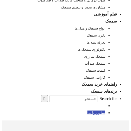
صوت درمانی و ساخت قالب ضد آب و ضد صوت
مشاوره، تجویز و تنظیم سمعک
فیلم آموزشی
سمعک
انواع سمعک و مدل ها
باتری سمعک
تعرفه بیمه ها
تکنولوژی سمعک ها
سمعک شارژی
سمعک ضد آب
قیمت سمعک
گارانتی سمعک
راهنمای خرید سمعک
برندهای سمعک
Search for:
تماس با ما