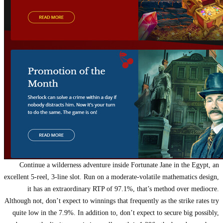
Continue a wilderness adventure inside Fortunate Jane in the Egypt, an
excellent 5-reel, 3-line slot. Run on a moderate-volatile mathematics design,
it has an extraordinary RTP of 97.1%, that’s method over mediocre.
Although not, don’t expect to winnings that frequently as the strike rates try
quite low in the 7.9%. In addition to, don’t expect to secure big possibly,