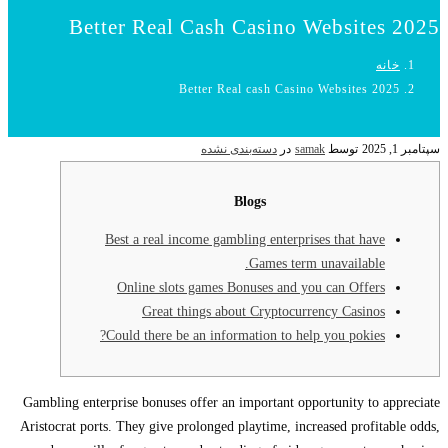
Better Real Cash Casino Websites 2025
خانه
Better Real cash Casino Websites 2025
سپتامبر 1, 2025
توسط
samak
در
دسته‌بندی نشده
Blogs
Best a real income gambling enterprises that have
Games term unavailable.
Online slots games Bonuses and you can Offers
Great things about Cryptocurrency Casinos
Could there be an information to help you pokies?
Gambling enterprise bonuses offer an important opportunity to appreciate
Aristocrat ports. They give prolonged playtime, increased profitable odds,