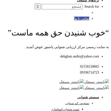
برندهای سمعک
Search for:
تماس با ما
“خوب شنیدن حق همه ماست”
به سایت رسمی مرکز ارزیابی شنوایی پاستور خوش آمدید.
dehghan.audio@yahoo.com
02156128665
09196714723
سیستم شنوایی
تشخیص کم شنوایی
تست شنوایی استاندارد