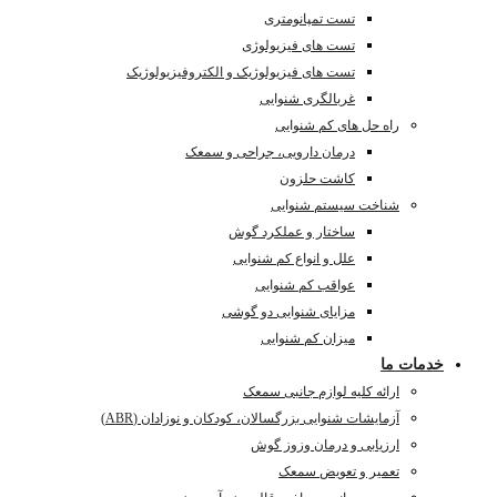
تست تمپانومتری
تست های فیزیولوژی
تست های فیزیولوژیک و الکتروفیزیولوژیک
غربالگری شنوایی
راه حل های کم شنوایی
درمان دارویی، جراحی و سمعک
کاشت حلزون
شناخت سیستم شنوایی
ساختار و عملکرد گوش
علل و انواع کم شنوایی
عواقب کم شنوایی
مزایای شنوایی دو گوشی
میزان کم شنوایی
خدمات ما
ارائه کلیه لوازم جانبی سمعک
آزمایشات شنوایی بزرگسالان، کودکان و نوزادان (ABR)
ارزیابی و درمان وزوز گوش
تعمیر و تعویض سمعک