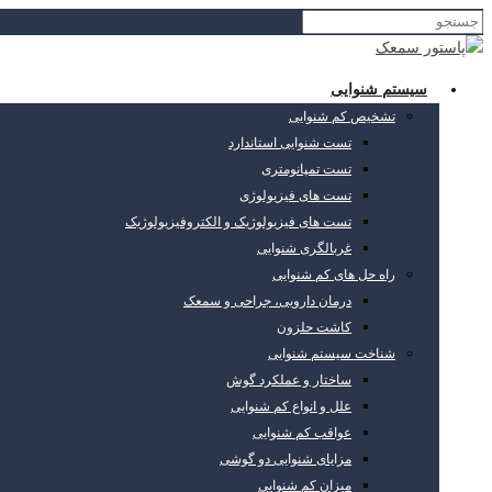
سیستم شنوایی
تشخیص کم شنوایی
تست شنوایی استاندارد
تست تمپانومتری
تست های فیزیولوژی
تست های فیزیولوژیک و الکتروفیزیولوژیک
غربالگری شنوایی
راه حل های کم شنوایی
درمان دارویی، جراحی و سمعک
کاشت حلزون
شناخت سیستم شنوایی
ساختار و عملکرد گوش
علل و انواع کم شنوایی
عواقب کم شنوایی
مزایای شنوایی دو گوشی
میزان کم شنوایی