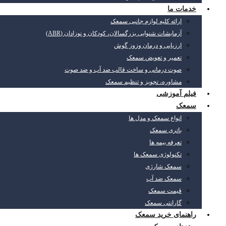
خدمات ما
ارائه کلیه لوازم جانبی سمعک
آزمایشات شنوایی بزرگسالان، کودکان و نوزادان (ABR)
ارزیابی و درمان وزوز گوش
تعمیر و تعویض سمعک
صوت درمانی و ساخت قالب ضد آب و ضد صوت
مشاوره، تجویز و تنظیم سمعک
فیلم آموزشی
سمعک
انواع سمعک و مدل ها
باتری سمعک
تعرفه بیمه ها
تکنولوژی سمعک ها
سمعک شارژی
سمعک ضد آب
قیمت سمعک
گارانتی سمعک
راهنمای خرید سمعک