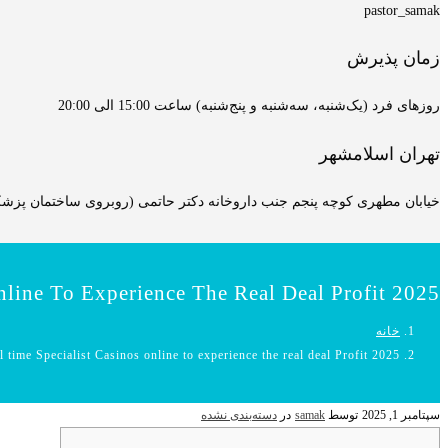
pastor_samak
زمان پذیرش
روزهای فرد (یک‌شنبه، سه‌شنبه و پنج‌شنبه) ساعت 15:00 الی 20:00
تهران اسلامشهر
خیابان مطهری کوچه پنجم جنب داروخانه دکتر حاتمی (روبروی ساختمان پزشکان
nline To Experience The Real Deal Profit 2025
خانه
l time Specialist Casinos online to experience the real deal Profit 2025
سپتامبر 1, 2025
توسط
samak
در
دسته‌بندی نشده