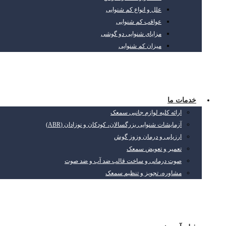
علل و انواع کم شنوایی
عواقب کم شنوایی
مزایای شنوایی دو گوشی
میزان کم شنوایی
خدمات ما
ارائه کلیه لوازم جانبی سمعک
آزمایشات شنوایی بزرگسالان، کودکان و نوزادان (ABR)
ارزیابی و درمان وزوز گوش
تعمیر و تعویض سمعک
صوت درمانی و ساخت قالب ضد آب و ضد صوت
مشاوره، تجویز و تنظیم سمعک