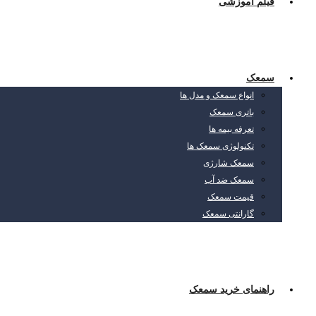
فیلم آموزشی
سمعک
انواع سمعک و مدل ها
باتری سمعک
تعرفه بیمه ها
تکنولوژی سمعک ها
سمعک شارژی
سمعک ضد آب
قیمت سمعک
گارانتی سمعک
راهنمای خرید سمعک