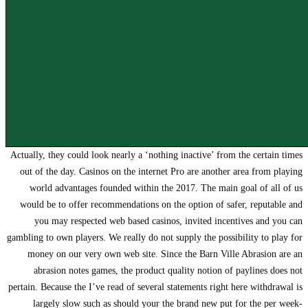
Actually, they could look nearly a ‘nothing inactive’ from the certain times
out of the day. Casinos on the internet Pro are another area from playing
world advantages founded within the 2017. The main goal of all of us
would be to offer recommendations on the option of safer, reputable and
you may respected web based casinos, invited incentives and you can
gambling to own players. We really do not supply the possibility to play for
money on our very own web site. Since the Barn Ville Abrasion are an
abrasion notes games, the product quality notion of paylines does not
pertain. Because the I’ve read of several statements right here withdrawal is
largely slow such as should your the brand new put for the per week-