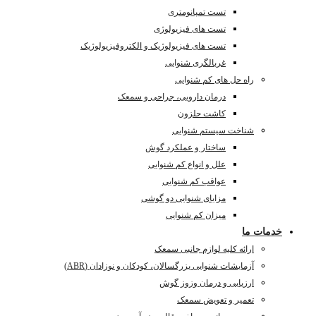
تست تمپانومتری
تست های فیزیولوژی
تست های فیزیولوژیک و الکتروفیزیولوژیک
غربالگری شنوایی
راه حل های کم شنوایی
درمان دارویی، جراحی و سمعک
کاشت حلزون
شناخت سیستم شنوایی
ساختار و عملکرد گوش
علل و انواع کم شنوایی
عواقب کم شنوایی
مزایای شنوایی دو گوشی
میزان کم شنوایی
خدمات ما
ارائه کلیه لوازم جانبی سمعک
آزمایشات شنوایی بزرگسالان، کودکان و نوزادان (ABR)
ارزیابی و درمان وزوز گوش
تعمیر و تعویض سمعک