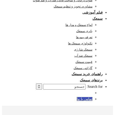
صوت درمانی و ساخت قالب ضد آب و ضد صوت
مشاوره، تجویز و تنظیم سمعک
فیلم آموزشی
سمعک
انواع سمعک و مدل ها
باتری سمعک
تعرفه بیمه ها
تکنولوژی سمعک ها
سمعک شارژی
سمعک ضد آب
قیمت سمعک
گارانتی سمعک
راهنمای خرید سمعک
برندهای سمعک
Search for:
تماس با ما