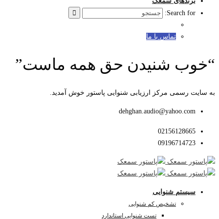
برندهای سمعک
Search for:
تماس با ما
“خوب شنیدن حق همه ماست”
به سایت رسمی مرکز ارزیابی شنوایی پاستور خوش آمدید.
dehghan.audio@yahoo.com
02156128665
09196714723
سیستم شنوایی
تشخیص کم شنوایی
تست شنوایی استاندارد