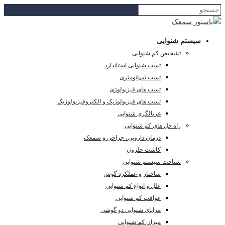
سیستم شنوایی
تشخیص کم شنوایی
تست شنوایی استاندارد
تست تمپانومتری
تست های فیزیولوژی
تست های فیزیولوژیک و الکتروفیزیولوژیک
غربالگری شنوایی
راه حل های کم شنوایی
درمان دارویی، جراحی و سمعک
کاشت حلزون
شناخت سیستم شنوایی
ساختار و عملکرد گوش
علل و انواع کم شنوایی
عواقب کم شنوایی
مزایای شنوایی دو گوشی
میزان کم شنوایی