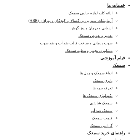
خدمات ما
ارائه کلیه لوازم جانبی سمعک
آزمایشات شنوایی بزرگسالان، کودکان و نوزادان (ABR)
ارزیابی و درمان وزوز گوش
تعمیر و تعویض سمعک
صوت درمانی و ساخت قالب ضد آب و ضد صوت
مشاوره، تجویز و تنظیم سمعک
فیلم آموزشی
سمعک
انواع سمعک و مدل ها
باتری سمعک
تعرفه بیمه ها
تکنولوژی سمعک ها
سمعک شارژی
سمعک ضد آب
قیمت سمعک
گارانتی سمعک
راهنمای خرید سمعک