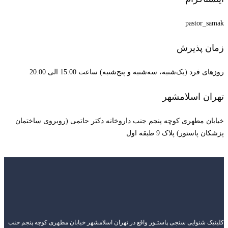
pastor_samak
زمان پذیرش
روزهای فرد (یک‌شنبه، سه‌شنبه و پنج‌شنبه) ساعت 15:00 الی 20:00
تهران اسلامشهر
خیابان مطهری کوچه پنجم جنب داروخانه دکتر حاتمی (روبروی ساختمان
پزشکان پاستور) پلاک 9 طبقه اول
کلینیک شنوایی سنجی پاستـور واقع در تهران اسلامشهر خیابان مطهری کوچه پنجم جنب