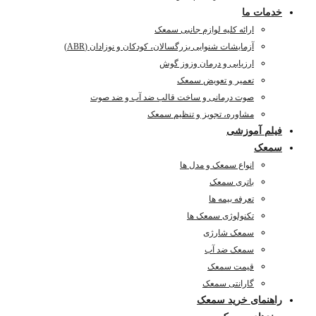
خدمات ما
ارائه کلیه لوازم جانبی سمعک
آزمایشات شنوایی بزرگسالان، کودکان و نوزادان (ABR)
ارزیابی و درمان وزوز گوش
تعمیر و تعویض سمعک
صوت درمانی و ساخت قالب ضد آب و ضد صوت
مشاوره، تجویز و تنظیم سمعک
فیلم آموزشی
سمعک
انواع سمعک و مدل ها
باتری سمعک
تعرفه بیمه ها
تکنولوژی سمعک ها
سمعک شارژی
سمعک ضد آب
قیمت سمعک
گارانتی سمعک
راهنمای خرید سمعک