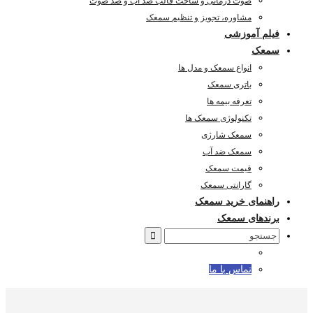
صوت درمانی و ساخت قالب ضد آب و ضد صوت
مشاوره، تجویز و تنظیم سمعک
فیلم آموزشی
سمعک
انواع سمعک و مدل ها
باتری سمعک
تعرفه بیمه ها
تکنولوژی سمعک ها
سمعک شارژی
سمعک ضد آب
قیمت سمعک
گارانتی سمعک
راهنمای خرید سمعک
برندهای سمعک
Search
for:
تماس با ما