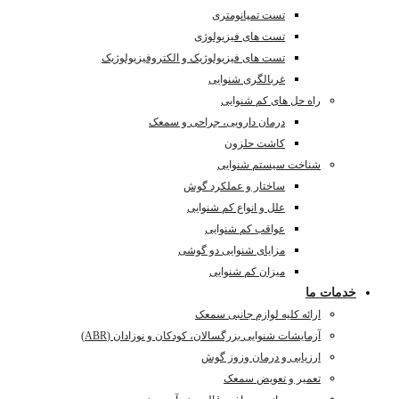
تست تمپانومتری
تست های فیزیولوژی
تست های فیزیولوژیک و الکتروفیزیولوژیک
غربالگری شنوایی
راه حل های کم شنوایی
درمان دارویی، جراحی و سمعک
کاشت حلزون
شناخت سیستم شنوایی
ساختار و عملکرد گوش
علل و انواع کم شنوایی
عواقب کم شنوایی
مزایای شنوایی دو گوشی
میزان کم شنوایی
خدمات ما
ارائه کلیه لوازم جانبی سمعک
آزمایشات شنوایی بزرگسالان، کودکان و نوزادان (ABR)
ارزیابی و درمان وزوز گوش
تعمیر و تعویض سمعک