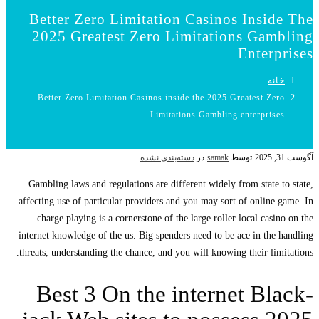
Better Zero Limitation Casinos Inside The
2025 Greatest Zero Limitations Gambling
Enterprises
خانه
Better Zero Limitation Casinos inside the 2025 Greatest Zero
Limitations Gambling enterprises
آگوست 31, 2025
توسط
samak
در
دسته‌بندی نشده
Gambling laws and regulations are different widely from state to state,
affecting use of particular providers and you may sort of online game. In
charge playing is a cornerstone of the large roller local casino on the
internet knowledge of the us.
Big spenders need to be ace in the handling
threats, understanding the chance, and you will knowing their limitations.
Best 3 On the internet Black-