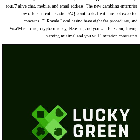
four/7 alive chat, mobile, and email address. The new gambling enterprise
now offers an enthusiastic FAQ point to deal with are not expected
concerns. El Royale Local casino have eight fee procedures, and
Visa/Mastercard, cryptocurrency, Neosurf, and you can Flexepin, having
varying minimal and you will limitation constraints.