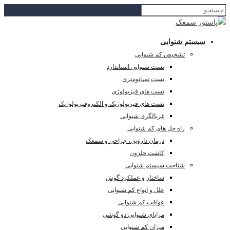
سیستم شنوایی
تشخیص کم شنوایی
تست شنوایی استاندارد
تست تمپانومتری
تست های فیزیولوژی
تست های فیزیولوژیک و الکتروفیزیولوژیک
غربالگری شنوایی
راه حل های کم شنوایی
درمان دارویی، جراحی و سمعک
کاشت حلزون
شناخت سیستم شنوایی
ساختار و عملکرد گوش
علل و انواع کم شنوایی
عواقب کم شنوایی
مزایای شنوایی دو گوشی
میزان کم شنوایی