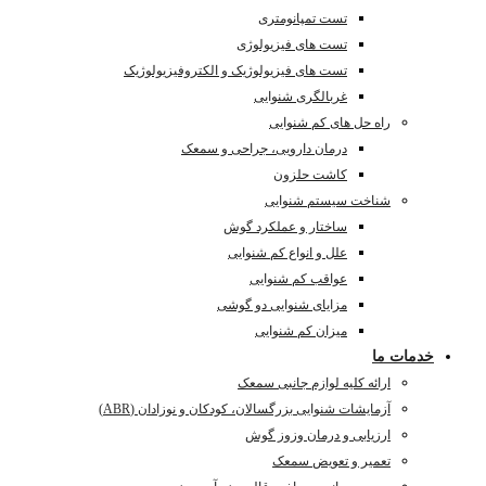
تست تمپانومتری
تست های فیزیولوژی
تست های فیزیولوژیک و الکتروفیزیولوژیک
غربالگری شنوایی
راه حل های کم شنوایی
درمان دارویی، جراحی و سمعک
کاشت حلزون
شناخت سیستم شنوایی
ساختار و عملکرد گوش
علل و انواع کم شنوایی
عواقب کم شنوایی
مزایای شنوایی دو گوشی
میزان کم شنوایی
خدمات ما
ارائه کلیه لوازم جانبی سمعک
آزمایشات شنوایی بزرگسالان، کودکان و نوزادان (ABR)
ارزیابی و درمان وزوز گوش
تعمیر و تعویض سمعک