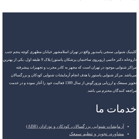
کلینیک شنوایی سنجی پاستـور واقع در تهران اسلامشهر خیابان مطهری کوچه پنجم جنب
داروخانه دکتر حاتمی (روبروی ساختمان پزشکان پاستور) پلاک 9 طبقه اول، یکی از بهترین
مراکز شنوایی موجود در تهران است که مجهز به کادر مجرب و تجهیزات پیشرفته
می‌باشد. مرکز شنوایی پاستور با هدف انجام آزمایشات شنوایی کودکان و بزرگسالان
تجویز سمعک و ارزیابی وزوزگوش از سال 1389 فعالیت خود را آغاز نموده و در خدمت
مراجعه کنندگان محترم می باشد.
خدمات ما
آزمایشات شنوایی بزرگسالان، کودکان و نوزادان (ABR)
مشاوره، تجویز و تنظیم سمعک