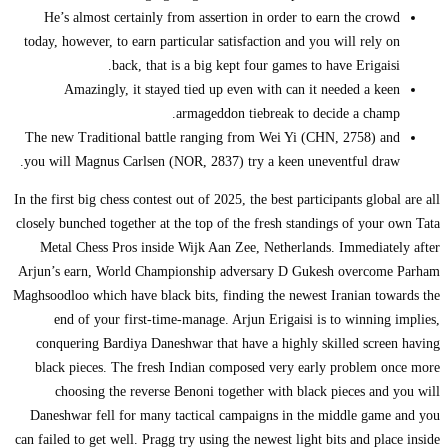
He’s almost certainly from assertion in order to earn the crowd
today, however, to earn particular satisfaction and you will rely on
back, that is a big kept four games to have Erigaisi.
Amazingly, it stayed tied up even with can it needed a keen
armageddon tiebreak to decide a champ.
The new Traditional battle ranging from Wei Yi (CHN, 2758) and
you will Magnus Carlsen (NOR, 2837) try a keen uneventful draw.
In the first big chess contest out of 2025, the best participants global are all
closely bunched together at the top of the fresh standings of your own Tata
Metal Chess Pros inside Wijk Aan Zee, Netherlands. Immediately after
Arjun’s earn, World Championship adversary D Gukesh overcome Parham
Maghsoodloo which have black bits, finding the newest Iranian towards the
end of your first-time-manage. Arjun Erigaisi is to winning implies,
conquering Bardiya Daneshwar that have a highly skilled screen having
black pieces. The fresh Indian composed very early problem once more
choosing the reverse Benoni together with black pieces and you will
Daneshwar fell for many tactical campaigns in the middle game and you
can failed to get well. Pragg try using the newest light bits and place inside