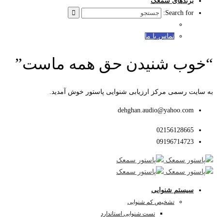
برندهای سمعک
Search for:
تماس با ما
“خوب شنیدن حق همه ماست”
به سایت رسمی مرکز ارزیابی شنوایی پاستور خوش آمدید.
dehghan.audio@yahoo.com
02156128665
09196714723
سیستم شنوایی
تشخیص کم شنوایی
تست شنوایی استاندارد