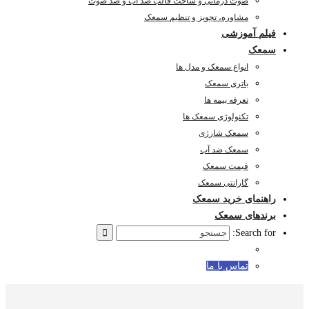
صوت درمانی و ساخت قالب ضد آب و ضد صوت
مشاوره، تجویز و تنظیم سمعک
فیلم آموزشی
سمعک
انواع سمعک و مدل ها
باتری سمعک
تعرفه بیمه ها
تکنولوژی سمعک ها
سمعک شارژی
سمعک ضد آب
قیمت سمعک
گارانتی سمعک
راهنمای خرید سمعک
برندهای سمعک
Search for:
تماس با ما