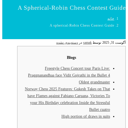
A Spherical-Robin Chess Contest Guide
خانه
A spherical-Robin Chess Contest Guide
آگوست 31, 2025
توسط
samak
در
دسته‌بندی نشده
Blogs
Freestyle Chess Concert tour Paris Live:
Praggnanandhaa face Vidit Gujrathi in the Bullet 4
Oldest grandmaster
Norway Chess 2025 Features: Gukesh Takes on That
have Flames against Fabiano Caruana, Victories To
your His Birthday celebration Inside the Stressful
Bullet cuatro
High portion of draws in suits