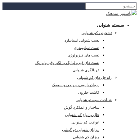
سیستم شنوایی
تشخیص کم شنوایی
تست شنوایی استاندارد
تست تمپانومتری
تست های فیزیولوژی
تست های فیزیولوژیک و الکتروفیزیولوژیک
غربالگری شنوایی
راه حل های کم شنوایی
درمان دارویی، جراحی و سمعک
کاشت حلزون
شناخت سیستم شنوایی
ساختار و عملکرد گوش
علل و انواع کم شنوایی
عواقب کم شنوایی
مزایای شنوایی دو گوشی
میزان کم شنوایی