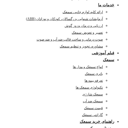
خدمات ما
ارائه کلیه لوازم جانبی سمعک
آزمایشات شنوایی بزرگسالان، کودکان و نوزادان (ABR)
ارزیابی و درمان وزوز گوش
تعمیر و تعویض سمعک
صوت درمانی و ساخت قالب ضد آب و ضد صوت
مشاوره، تجویز و تنظیم سمعک
فیلم آموزشی
سمعک
انواع سمعک و مدل ها
باتری سمعک
تعرفه بیمه ها
تکنولوژی سمعک ها
سمعک شارژی
سمعک ضد آب
قیمت سمعک
گارانتی سمعک
راهنمای خرید سمعک