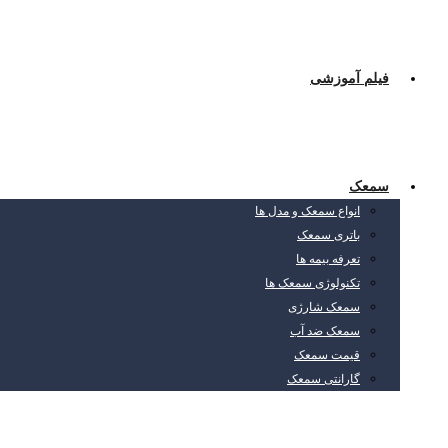
فیلم آموزشی
سمعک
انواع سمعک و مدل ها
باتری سمعک
تعرفه بیمه ها
تکنولوژی سمعک ها
سمعک شارژی
سمعک ضد آب
قیمت سمعک
گارانتی سمعک