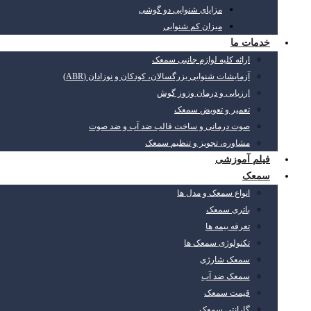
مزایای شنوایی دو گوشی
میزان کم شنوایی
خدمات ما
ارائه کلیه لوازم جانبی سمعک
آزمایشات شنوایی بزرگسالان، کودکان و نوزادان (ABR)
ارزیابی و درمان وزوز گوش
تعمیر و تعویض سمعک
صوت درمانی و ساخت قالب ضد آب و ضد صوت
مشاوره، تجویز و تنظیم سمعک
فیلم آموزشی
سمعک
انواع سمعک و مدل ها
باتری سمعک
تعرفه بیمه ها
تکنولوژی سمعک ها
سمعک شارژی
سمعک ضد آب
قیمت سمعک
گارانتی سمعک