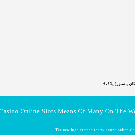
 پاستور) پلاک 9
asino Online Slots Means Of Many On The W
The new high demand for nv casino online slo