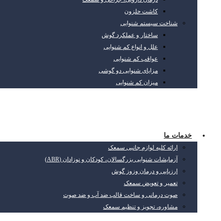
کاشت حلزون
شناخت سیستم شنوایی
ساختار و عملکرد گوش
علل و انواع کم شنوایی
عواقب کم شنوایی
مزایای شنوایی دو گوشی
میزان کم شنوایی
خدمات ما
ارائه کلیه لوازم جانبی سمعک
آزمایشات شنوایی بزرگسالان، کودکان و نوزادان (ABR)
ارزیابی و درمان وزوز گوش
تعمیر و تعویض سمعک
صوت درمانی و ساخت قالب ضد آب و ضد صوت
مشاوره، تجویز و تنظیم سمعک