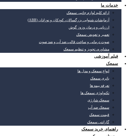
خدمات ما
ارائه کلیه لوازم جانبی سمعک
آزمایشات شنوایی بزرگسالان، کودکان و نوزادان (ABR)
ارزیابی و درمان وزوز گوش
تعمیر و تعویض سمعک
صوت درمانی و ساخت قالب ضد آب و ضد صوت
مشاوره، تجویز و تنظیم سمعک
فیلم آموزشی
سمعک
انواع سمعک و مدل ها
باتری سمعک
تعرفه بیمه ها
تکنولوژی سمعک ها
سمعک شارژی
سمعک ضد آب
قیمت سمعک
گارانتی سمعک
راهنمای خرید سمعک