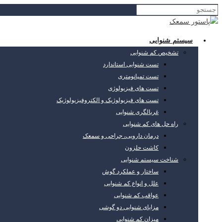
سیستم شنوایی
تشخیص کم شنوایی
تست شنوایی استاندارد
تست تمپانومتری
تست های فیزیولوژی
تست های فیزیولوژیک و الکتروفیزیولوژیک
غربالگری شنوایی
راه حل های کم شنوایی
درمان دارویی، جراحی و سمعک
کاشت حلزون
شناخت سیستم شنوایی
ساختار و عملکرد گوش
علل و انواع کم شنوایی
عواقب کم شنوایی
مزایای شنوایی دو گوشی
میزان کم شنوایی