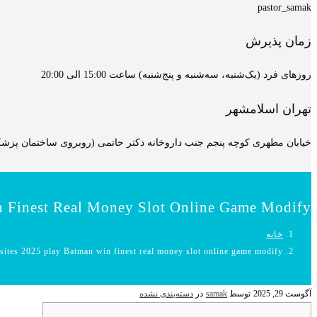
pastor_samak
زمان پذیرش
روزهای فرد (یک‌شنبه، سه‌شنبه و پنج‌شنبه) ساعت 15:00 الی 20:00
تهران اسلامشهر
خیابان مطهری کوچه پنجم جنب داروخانه دکتر حاتمی (روبروی ساختمان پزشکان
in Finest Real Money Slot Online Game Modify
خانه
s sites 2025 play Batman win finest real money slot online game modify
آگوست 29, 2025
توسط
samak
در
دسته‌بندی نشده