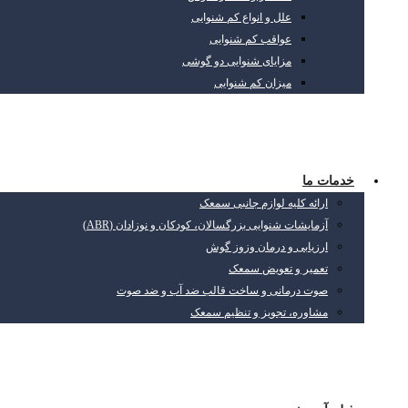
علل و انواع کم شنوایی
عواقب کم شنوایی
مزایای شنوایی دو گوشی
میزان کم شنوایی
خدمات ما
ارائه کلیه لوازم جانبی سمعک
آزمایشات شنوایی بزرگسالان، کودکان و نوزادان (ABR)
ارزیابی و درمان وزوز گوش
تعمیر و تعویض سمعک
صوت درمانی و ساخت قالب ضد آب و ضد صوت
مشاوره، تجویز و تنظیم سمعک