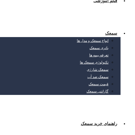
فیلم آموزشی
سمعک
انواع سمعک و مدل ها
باتری سمعک
تعرفه بیمه ها
تکنولوژی سمعک ها
سمعک شارژی
سمعک ضد آب
قیمت سمعک
گارانتی سمعک
راهنمای خرید سمعک