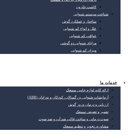
کاشت حلزون
شناخت سیستم شنوایی
ساختار و عملکرد گوش
علل و انواع کم شنوایی
عواقب کم شنوایی
مزایای شنوایی دو گوشی
میزان کم شنوایی
خدمات ما
ارائه کلیه لوازم جانبی سمعک
آزمایشات شنوایی بزرگسالان، کودکان و نوزادان (ABR)
ارزیابی و درمان وزوز گوش
تعمیر و تعویض سمعک
صوت درمانی و ساخت قالب ضد آب و ضد صوت
مشاوره، تجویز و تنظیم سمعک