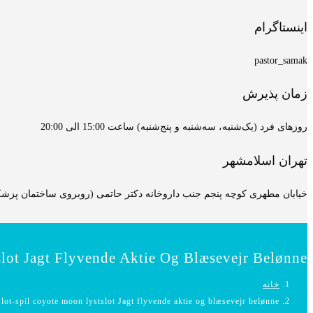
اینستاگرام
pastor_samak
زمان پذیرش
روزهای فرد (یک‌شنبه، سه‌شنبه و پنج‌شنبه) ساعت 15:00 الی 20:00
تهران اسلامشهر
خیابان مطهری کوچه پنجم جنب داروخانه دکتر حاتمی (روبروی ساختمان پزشکان
lot Jagt Flyvende Aktie Og Blæsevejr Belønne
خانه
lot-spil coyote moon lystslot Jagt flyvende aktie og blæsevejr belønne