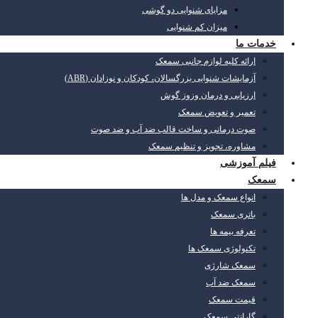
مزایای شنوایی دو گوشی
میزان کم شنوایی
خدمات ما
ارائه کلیه لوازم جانبی سمعک
آزمایشات شنوایی بزرگسالان، کودکان و نوزادان (ABR)
ارزیابی و درمان وزوز گوش
تعمیر و تعویض سمعک
صوت درمانی و ساخت قالب ضد آب و ضد صوت
مشاوره، تجویز و تنظیم سمعک
فیلم آموزشی
سمعک
انواع سمعک و مدل ها
باتری سمعک
تعرفه بیمه ها
تکنولوژی سمعک ها
سمعک شارژی
سمعک ضد آب
قیمت سمعک
گارانتی سمعک