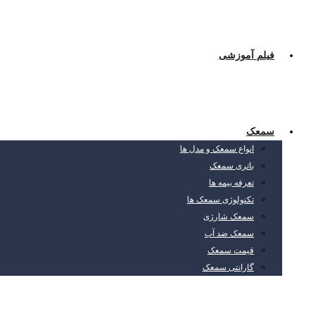
فیلم آموزشی
سمعک
انواع سمعک و مدل ها
باتری سمعک
تعرفه بیمه ها
تکنولوژی سمعک ها
سمعک شارژی
سمعک ضد آب
قیمت سمعک
گارانتی سمعک