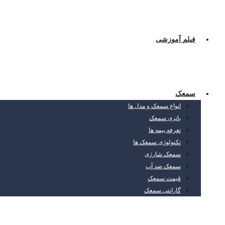
فیلم آموزشی
سمعک
انواع سمعک و مدل ها
باتری سمعک
تعرفه بیمه ها
تکنولوژی سمعک ها
سمعک شارژی
سمعک ضد آب
قیمت سمعک
گارانتی سمعک