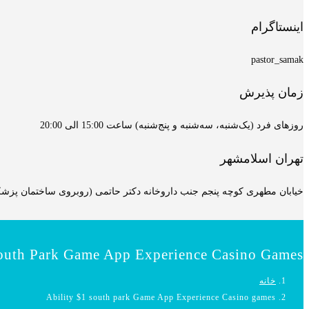
اینستاگرام
pastor_samak
زمان پذیرش
روزهای فرد (یک‌شنبه، سه‌شنبه و پنج‌شنبه) ساعت 15:00 الی 20:00
تهران اسلامشهر
خیابان مطهری کوچه پنجم جنب داروخانه دکتر حاتمی (روبروی ساختمان پزشکان
South Park Game App Experience Casino Games
خانه
Ability $1 south park Game App Experience Casino games