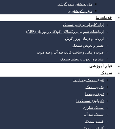
مزایای شنوایی دو گوشی
میزان کم شنوایی
خدمات ما
ارائه کلیه لوازم جانبی سمعک
آزمایشات شنوایی بزرگسالان، کودکان و نوزادان (ABR)
ارزیابی و درمان وزوز گوش
تعمیر و تعویض سمعک
صوت درمانی و ساخت قالب ضد آب و ضد صوت
مشاوره، تجویز و تنظیم سمعک
فیلم آموزشی
سمعک
انواع سمعک و مدل ها
باتری سمعک
تعرفه بیمه ها
تکنولوژی سمعک ها
سمعک شارژی
سمعک ضد آب
قیمت سمعک
گارانتی سمعک