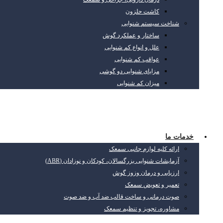
کاشت حلزون
شناخت سیستم شنوایی
ساختار و عملکرد گوش
علل و انواع کم شنوایی
عواقب کم شنوایی
مزایای شنوایی دو گوشی
میزان کم شنوایی
خدمات ما
ارائه کلیه لوازم جانبی سمعک
آزمایشات شنوایی بزرگسالان، کودکان و نوزادان (ABR)
ارزیابی و درمان وزوز گوش
تعمیر و تعویض سمعک
صوت درمانی و ساخت قالب ضد آب و ضد صوت
مشاوره، تجویز و تنظیم سمعک