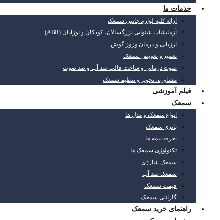
خدمات ما
ارائه کلیه لوازم جانبی سمعک
آزمایشات شنوایی بزرگسالان، کودکان و نوزادان (ABR)
ارزیابی و درمان وزوز گوش
تعمیر و تعویض سمعک
صوت درمانی و ساخت قالب ضد آب و ضد صوت
مشاوره، تجویز و تنظیم سمعک
فیلم آموزشی
سمعک
انواع سمعک و مدل ها
باتری سمعک
تعرفه بیمه ها
تکنولوژی سمعک ها
سمعک شارژی
سمعک ضد آب
قیمت سمعک
گارانتی سمعک
راهنمای خرید سمعک