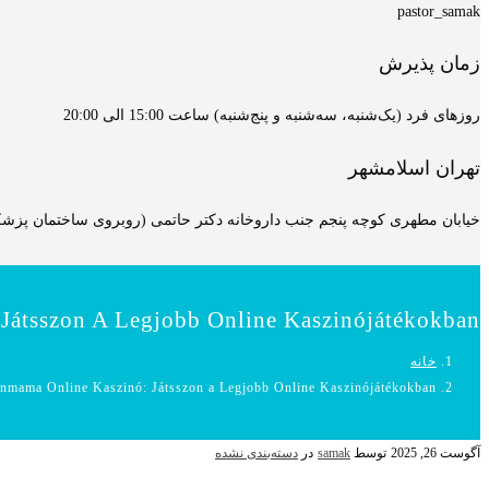
pastor_samak
زمان پذیرش
روزهای فرد (یک‌شنبه، سه‌شنبه و پنج‌شنبه) ساعت 15:00 الی 20:00
تهران اسلامشهر
خیابان مطهری کوچه پنجم جنب داروخانه دکتر حاتمی (روبروی ساختمان پزشکان
Játsszon A Legjobb Online Kaszinójátékokban!
خانه
nmama Online Kaszinó: Játsszon a Legjobb Online Kaszinójátékokban!
آگوست 26, 2025
توسط
samak
در
دسته‌بندی نشده