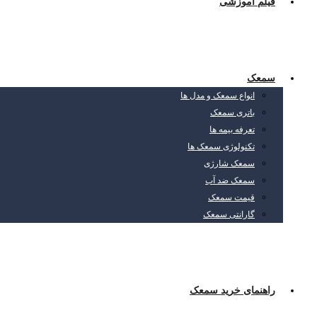
فیلم آموزشی
سمعک
انواع سمعک و مدل ها
باتری سمعک
تعرفه بیمه ها
تکنولوژی سمعک ها
سمعک شارژی
سمعک ضد آب
قیمت سمعک
گارانتی سمعک
راهنمای خرید سمعک