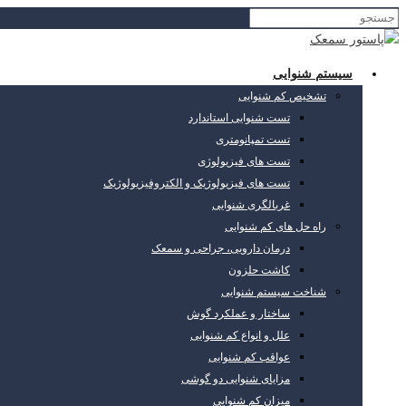
سیستم شنوایی
تشخیص کم شنوایی
تست شنوایی استاندارد
تست تمپانومتری
تست های فیزیولوژی
تست های فیزیولوژیک و الکتروفیزیولوژیک
غربالگری شنوایی
راه حل های کم شنوایی
درمان دارویی، جراحی و سمعک
کاشت حلزون
شناخت سیستم شنوایی
ساختار و عملکرد گوش
علل و انواع کم شنوایی
عواقب کم شنوایی
مزایای شنوایی دو گوشی
میزان کم شنوایی