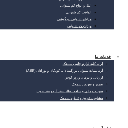
علل و انواع کم شنوایی
عواقب کم شنوایی
مزایای شنوایی دو گوشی
میزان کم شنوایی
خدمات ما
ارائه کلیه لوازم جانبی سمعک
آزمایشات شنوایی بزرگسالان، کودکان و نوزادان (ABR)
ارزیابی و درمان وزوز گوش
تعمیر و تعویض سمعک
صوت درمانی و ساخت قالب ضد آب و ضد صوت
مشاوره، تجویز و تنظیم سمعک