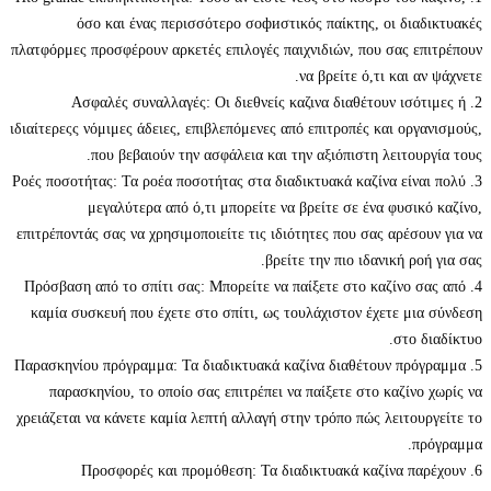
όσο και ένας περισσότερο σοфиστικός παίκτης, οι δι
πλατφόρμες προσφέρουν αρκετές επιλογές παιχνιδιών, που σας 
να βρείτε ό,τι και 
2. Ασφαλές συναλλαγές: Οι διεθνείς καζινα διαθέτουν ισ
ιδιαίτερεςς νόμιμες άδειες, επιβλεπόμενες από επιτροπές και ορ
που βεβαιούν την ασφάλεια και την αξιόπιστη λειτου
3. Ροές ποσοτήτας: Τα ροέα ποσοτήτας στα διαδικτυακά καζίνα εί
μεγαλύτερα από ό,τι μπορείτε να βρείτε σε ένα φυσι
επιτρέποντάς σας να χρησιμοποιείτε τις ιδιότητες που σας αρέσ
βρείτε την πιο ιδανική ρ
4. Πρόσβαση από το σπίτι σας: Μπορείτε να παίξετε στο καζίνο
καμία συσκευή που έχετε στο σπίτι, ως τουλάχιστον έχετε μ
στο
5. Παρασκηνίου πρόγραμμα: Τα διαδικτυακά καζίνα διαθέτουν π
παρασκηνίου, το οποίο σας επιτρέπει να παίξετε στο καζίν
χρειάζεται να κάνετε καμία λεπτή αλλαγή στην τρόπο πώς λειτο
6. Προσφορές και προμόθεση: Τα διαδικτυακά καζίνα 