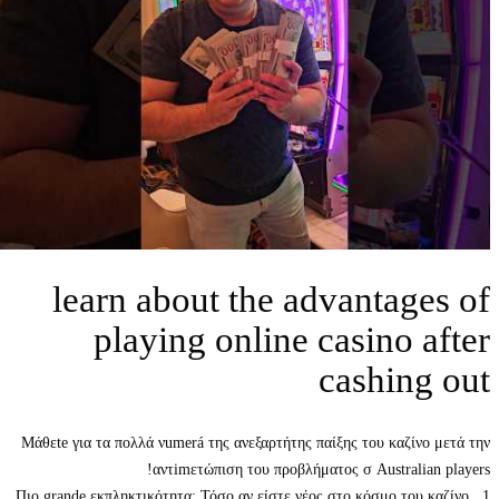
learn about the advantag
playing online casino 
cashin
Μάθεte για τα πολλά νumerá της ανεξαρτήτης παίξης του καζίν
αντimετώπιση του προβλήματος σ Australia
1. Πιο grande εκπληκτικότητα: Τόσο αν είστε νέος στο κόσμο του