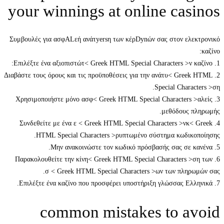
your winnings at online ca
Συμβουλές για ασφALεή ανάτyersη των κέρDynών σας στον ε
2. Διαβάστε τους όρους και τις προϋποθέσεις για την ανάτυ< Gr
Special Char
3. Χρησιμοποιήστε μόνο ασφ< Greek HTML Special Character
μεθόδους
4. Συνδεθείτε με ένα ε < Greek HTML Special Characters >ν
HTML Special Characters >ρυπτωμένο σύστημα κωδι
6. Παρακολουθείτε την κίνη< Greek HTML Special Characters
σ < Greek HTML Special Characters >ων των πλη
common mistakes to a