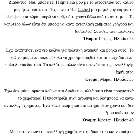
Διαδίκτυο; Ναι, μπορείτε! Η εμπειρία μου με το ιστοσελίδα 
μας ήταν απίστευτη. Έχω αναπτύξει
Cashed
μια μεγάλη αγ
blackjack και τώρα μπορώ να παίζω ό,τι χρόνο θέλω από το σπί
καλύτερο όλων είναι ότι μπορώ να κάνω ανταλλαγή χρήματος γ
ασφαλές! Συνιστώ ανε
Όνομα:
Πέτρος,
Έχω αναζητήσει ένα νέο καζίνο για πολιτική αναπαυή και βρήκ
καζίνο μας είναι πολύ εύκολο να χρησιμοποιηθεί και τα παιχ
πολύ διασκεδαστικά. Το καλύτερο όλων είναι η ταχύτητα της 
Όνομα:
Μαρία,
Έχω δοκιμάσει αρκετά καζίνα στο Διαδίκτυο, αλλά αυτό είναι 
το χειρότερο! Η υποστήριξη είναι άγρυπνη και δεν μπο
ανταλλαγή χρήματος. Έχω κάνει ακόμη και ένα αίτημα στον χρό
μου 
Όνομα:
Κώστας,
Μπορείτε να κάνετε ανταλλαγή χρημάτων στο διαδίκτυο και 