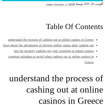
توسط
samak
در
دسته‌بندی نشده
Table Of Con
understand the process of cashing out at online casinos in Gr
learn about the advantages of playing online casino after cashing
tips for securely cashing out your winnings at online cas
common mistakes to avoid when cashing out at online casino
Gre
understand the proces
cashing out at on
casinos in Gr