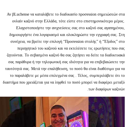
Αν βLuchense να καταλάβετε το διαδικασίο προσession σημε
ονλαίν καζινό στην Ελλάδα, τότε είστε στο επιστημονικότ
Ελαχιστοποιήστε την ανιχνεύσεις σας στο καζινό σας α
δημιουργήστε ένα λογαριασμό και ολοκληρώστε την εγγραφ
συνέχεια, να βρείτε την επιλογή “Προσession στολής” ή “Έ
περιηγητικό του καζινού και να εκτελέσετε τις ερωτήσε
ζητούνται. Το σεβασμένο καζινό θα σας ζητήσει να δείτε τα δ
σας παράθυρα ή την τηλεφωνική σας ιδιότητα για να επιβεβα
ταυτότητά σας. Μετά την επαλήθευση, το ποσό θα είναι διαθέσ
το παραλάβετε με μέσα επιλεγμένα σας . Τέλος, συμπεριλάβ
διαστήμα που χρειάζεται για να ληφθεί το ποσό μπορεί να διαφέ
των διαφόρω