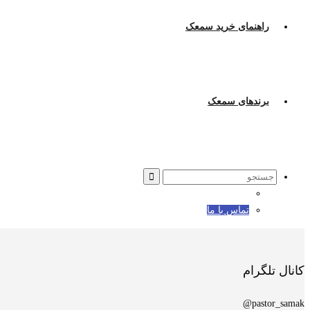
راهنمای خرید سمعک
برندهای سمعک
Search
for:
تماس با ما
کانال تلگرام
pastor_samak@