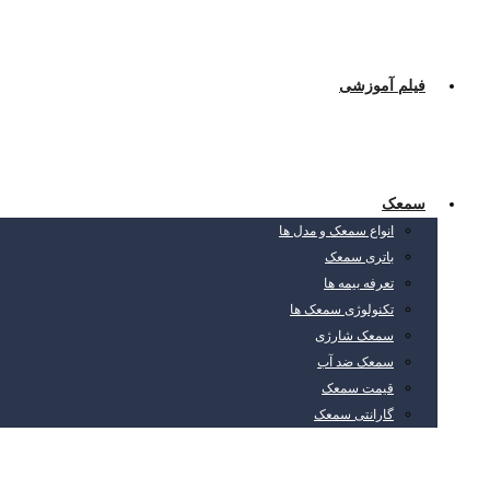
فیلم آموزشی
سمعک
انواع سمعک و مدل ها
باتری سمعک
تعرفه بیمه ها
تکنولوژی سمعک ها
سمعک شارژی
سمعک ضد آب
قیمت سمعک
گارانتی سمعک