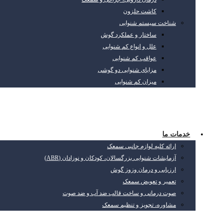
کاشت حلزون
شناخت سیستم شنوایی
ساختار و عملکرد گوش
علل و انواع کم شنوایی
عواقب کم شنوایی
مزایای شنوایی دو گوشی
میزان کم شنوایی
خدمات ما
ارائه کلیه لوازم جانبی سمعک
آزمایشات شنوایی بزرگسالان، کودکان و نوزادان (ABR)
ارزیابی و درمان وزوز گوش
تعمیر و تعویض سمعک
صوت درمانی و ساخت قالب ضد آب و ضد صوت
مشاوره، تجویز و تنظیم سمعک