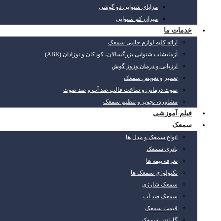
مزایای شنوایی دو گوشی
میزان کم شنوایی
خدمات ما
ارائه کلیه لوازم جانبی سمعک
آزمایشات شنوایی بزرگسالان، کودکان و نوزادان (ABR)
ارزیابی و درمان وزوز گوش
تعمیر و تعویض سمعک
صوت درمانی و ساخت قالب ضد آب و ضد صوت
مشاوره، تجویز و تنظیم سمعک
فیلم آموزشی
سمعک
انواع سمعک و مدل ها
باتری سمعک
تعرفه بیمه ها
تکنولوژی سمعک ها
سمعک شارژی
سمعک ضد آب
قیمت سمعک
گارانتی سمعک