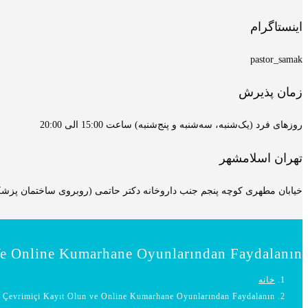
اینستاگرام
pastor_samak
زمان پذیرش
روزهای فرد (یک‌شنبه، سه‌شنبه و پنج‌شنبه) ساعت 15:00 الی 20:00
تهران اسلامشهر
خیابان مطهری کوچه پنجم جنب داروخانه دکتر حاتمی (روبروی ساختمان پزشکان
Ve Online Kumarhane Oyunlarından Faydalanın!
خانه
 Çevrimiçi Kayıt Olun ve Online Kumarhane Oyunlarından Faydalanın!