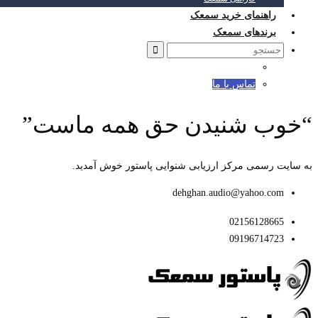
راهنمای خرید سمعک
برندهای سمعک
Search
for:
تماس با ما
“خوب شنیدن حق همه ماست”
به سایت رسمی مرکز ارزیابی شنوایی پاستور خوش آمدید.
dehghan.audio@yahoo.com
02156128665
09196714723