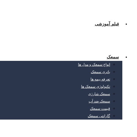
فیلم آموزشی
سمعک
انواع سمعک و مدل ها
باتری سمعک
تعرفه بیمه ها
تکنولوژی سمعک ها
سمعک شارژی
سمعک ضد آب
قیمت سمعک
گارانتی سمعک