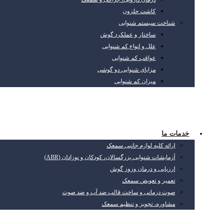
کاشت حلزون
شناخت سیستم شنوایی
ساختار و عملکرد گوش
علل و انواع کم شنوایی
عواقب کم شنوایی
مزایای شنوایی دو گوشی
میزان کم شنوایی
خدمات ما
ارائه کلیه لوازم جانبی سمعک
آزمایشات شنوایی بزرگسالان، کودکان و نوزادان (ABR)
ارزیابی و درمان وزوز گوش
تعمیر و تعویض سمعک
صوت درمانی و ساخت قالب ضد آب و ضد صوت
مشاوره، تجویز و تنظیم سمعک