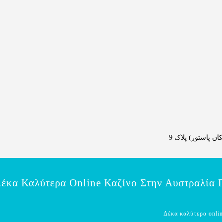
 پاستور) پلاک 9
έκα Καλύτερα Online Καζίνο Στην Αυστραλία 
Δέκα καλύτερα onlin