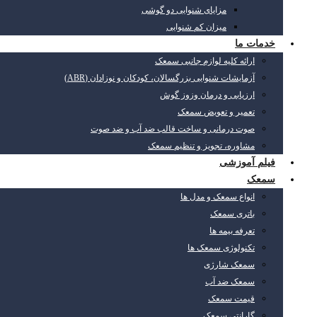
مزایای شنوایی دو گوشی
میزان کم شنوایی
خدمات ما
ارائه کلیه لوازم جانبی سمعک
آزمایشات شنوایی بزرگسالان، کودکان و نوزادان (ABR)
ارزیابی و درمان وزوز گوش
تعمیر و تعویض سمعک
صوت درمانی و ساخت قالب ضد آب و ضد صوت
مشاوره، تجویز و تنظیم سمعک
فیلم آموزشی
سمعک
انواع سمعک و مدل ها
باتری سمعک
تعرفه بیمه ها
تکنولوژی سمعک ها
سمعک شارژی
سمعک ضد آب
قیمت سمعک
گارانتی سمعک