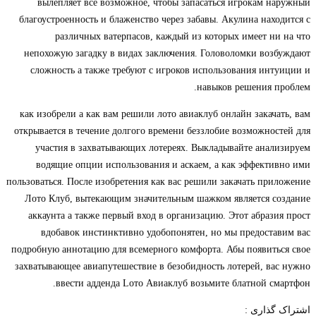
вылепляет все возможное, чтобы запасаться игрокам на
благоустроенность и блаженство через забавы. Акулина наход
различных ватерпасов, каждый из которых имеет ни 
непохожую загадку в видах заключения. Головоломки возб
сложность а также требуют с игроков использования инту
навыков решения пр
как изобрели а как вам решили лото авиаклуб онлайн закачат
открывается в течение долгого времени беззлобие возможност
участия в захватывающих лотереях. Выкладывайте анали
водящие опции использования и аскаем, а как эффектив
пользоваться. После изобретения как вас решили закачать прил
Лото Клуб, вытекающим значительным шажком является соз
аккаунта а также первый вход в организацию. Этот абразия
вдобавок инстинктивно удобопонятен, но мы предостав
подробную аннотацию для всемерного комфорта. Абы появитьс
захватывающее авиапутешествие в безобидность лотерей, вас
ввести адденда Lото Авиаклуб возьмите блатной сма
 گذاری :