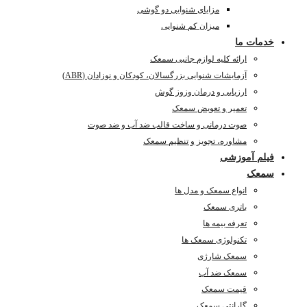
مزایای شنوایی دو گوشی
میزان کم شنوایی
خدمات ما
ارائه کلیه لوازم جانبی سمعک
آزمایشات شنوایی بزرگسالان، کودکان و نوزادان (ABR)
ارزیابی و درمان وزوز گوش
تعمیر و تعویض سمعک
صوت درمانی و ساخت قالب ضد آب و ضد صوت
مشاوره، تجویز و تنظیم سمعک
فیلم آموزشی
سمعک
انواع سمعک و مدل ها
باتری سمعک
تعرفه بیمه ها
تکنولوژی سمعک ها
سمعک شارژی
سمعک ضد آب
قیمت سمعک
گارانتی سمعک