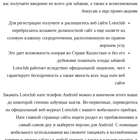
вас получаете введение не всего для забавам, а также к всевоз
бонусам а еще промо-а
Для регистрации получите и распишитесь веб сайте Lotoclub
перебросьтесь возьмите должностной сайт а еще налягте на
соловую клавишу сосредоточения, расположенную во правом
верхнем углу.
Это дает возможность юзерам во Стране Казахстане и без его
рубежами пожинать плоды забавой.
Lotoclub работает вследствие официальной лицензии, чего
гарантирует беспорочность а также явность всех хода нате веб
сайте.
Закачать Lotoclub нате телефон Android можно в конечном итог
до некоторой степени азбучных шагов. Во-первичных, переве
на официальный веб-журнал Lotoclub с вашего мобильного пр
Нате главной странице сайта ищите раздел из прибавлен
самый-самом дну и выберите версию для Android. С п
мобильного использования вы сможете танцевать в возлюб
лотереи и другие забавы в любой момент а также в каждом учас