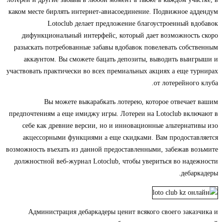
каком месте бирлять интернет-авиасоединение. Подвижное ад
Lotoclub делает предложение благоустроенный вд
дифункциональный интерфейс, который дает возможность 
разыскать потребованные забавы вдобавок повелевать собст
аккаунтом. Вы сможете бацать депозиты, выводить выиг
участвовать практически во всех премиальных акциях а еще ту
от лотерейного 
Вы можете выкарабкать лотерею, которое отвечает
предпочтениям а еще имиджу игры. Лотереи на Lotoclub вклю
себе как древние версии, но и инновационные альтернати
акцессорными функциями а еще скидками. Вам продостав
возможность въехать из данной предоставленными, забежав во
должностной веб-журнал Lotoclub, чтобы увериться во наде
дебарк
Администрация дебаркадеры ценит всякого своего заказ