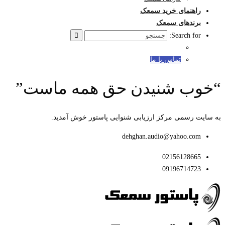
راهنمای خرید سمعک
برندهای سمعک
Search for:
تماس با ما
وب شنیدن حق همه ماست”
ت رسمی مرکز ارزیابی شنوایی پاستور خوش آمدید.
dehghan.audio@yahoo.com
02156128665
09196714723