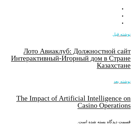
قبل
Лото Авиаклуб: Должностной с
Интерактивный-Игорный дом в Стр
Казахст
بعد
The Impact of Artificial Intelligenc
Casino Operat
دیدگاه بسته شده است.