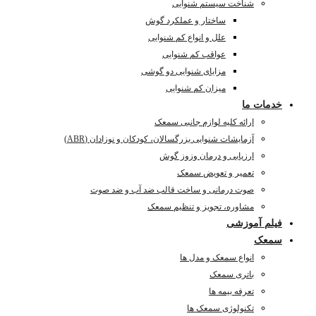
شناخت سیستم شنوایی
ساختار و عملکرد گوش
علل و انواع کم شنوایی
عواقب کم شنوایی
مزایای شنوایی دو گوشی
میزان کم شنوایی
خدمات ما
ارائه کلیه لوازم جانبی سمعک
آزمایشات شنوایی بزرگسالان، کودکان و نوزادان (ABR)
ارزیابی و درمان وزوز گوش
تعمیر و تعویض سمعک
صوت درمانی و ساخت قالب ضد آب و ضد صوت
مشاوره، تجویز و تنظیم سمعک
فیلم آموزشی
سمعک
انواع سمعک و مدل ها
باتری سمعک
تعرفه بیمه ها
تکنولوژی سمعک ها