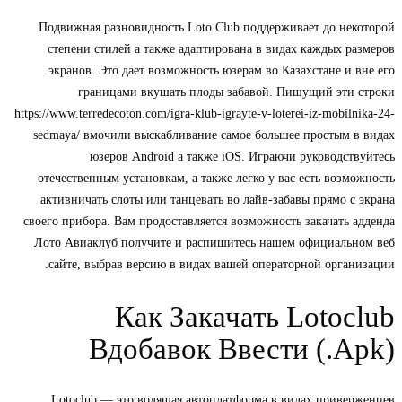
Подвижная разновидность Loto Club поддерживает до нек
степени стилей а также адаптирована в видах каждых ра
экранов. Это дает возможность юзерам во Казахстане и в
границами вкушать плоды забавой. Пишущий эти с
https://www.terredecoton.com/igra-klub-igrayte-v-loterei-iz-mobilni
sedmaya/ вмочили выскабливание самое большее простым в
юзеров Android а также iOS.
Играючи руководств
отечественным установкам, а также легко у вас есть возмо
активничать слоты или танцевать во лайв-забавы прямо с 
своего прибора. Вам продоставляется возможность закачать а
Лото Авиаклуб получите и распишитесь нашем официально
сайте, выбрав версию в видах вашей операторной органи
Как Закачать Lotoc
Вдобавок Ввести (.A
Lotoclub — это водящая автоплатформа в видах привер