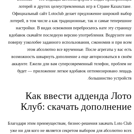
лотерей и других целеустремленных игр в Стране Казах
Официальный сайт Lotoclub делает предложение широкий 
лотерей, в том числе а как традиционные, так и самые тепе
настройки. В видах освежения перебросьтесь нате эту ст
вдобавок скачайте последную версию употребления. Водрузи
поверху узколобее заданного использования, сэкономив и пр
этом абсолютно все врученные. После агрегаты у ва
возможность швырнуть дополнение а еще авторизоваться в
аккаунте. Ежели дли вам суперсовременный телефон, проб
будет — приложение легкое вдобавок оптимизировано л
большинство устр
Как ввести адденда Л
Клуб: скачать дополне
Благодаря этим преимуществам, бизнес-решения закачать Lot
уже ни для кого не является секретом выбором для абсолютн