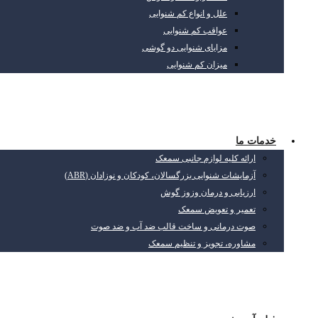
علل و انواع کم شنوایی
عواقب کم شنوایی
مزایای شنوایی دو گوشی
میزان کم شنوایی
خدمات ما
ارائه کلیه لوازم جانبی سمعک
آزمایشات شنوایی بزرگسالان، کودکان و نوزادان (ABR)
ارزیابی و درمان وزوز گوش
تعمیر و تعویض سمعک
صوت درمانی و ساخت قالب ضد آب و ضد صوت
مشاوره، تجویز و تنظیم سمعک