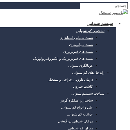
سیستم شنوایی
تشخیص کم شنوایی
تست شنوایی استاندارد
تست تمپانومتری
تست های فیزیولوژی
تست های فیزیولوژیک و الکتروفیزیولوژیک
غربالگری شنوایی
راه حل های کم شنوایی
درمان دارویی، جراحی و سمعک
کاشت حلزون
شناخت سیستم شنوایی
ساختار و عملکرد گوش
علل و انواع کم شنوایی
عواقب کم شنوایی
مزایای شنوایی دو گوشی
میزان کم شنوایی