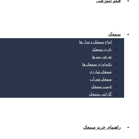
فیلم آموزشی
سمعک
انواع سمعک و مدل ها
باتری سمعک
تعرفه بیمه ها
تکنولوژی سمعک ها
سمعک شارژی
سمعک ضد آب
قیمت سمعک
گارانتی سمعک
راهنمای خرید سمعک