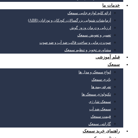
خدمات ما
ارائه کلیه لوازم جانبی سمعک
آزمایشات شنوایی بزرگسالان، کودکان و نوزادان (ABR)
ارزیابی و درمان وزوز گوش
تعمیر و تعویض سمعک
صوت درمانی و ساخت قالب ضد آب و ضد صوت
مشاوره، تجویز و تنظیم سمعک
فیلم آموزشی
سمعک
انواع سمعک و مدل ها
باتری سمعک
تعرفه بیمه ها
تکنولوژی سمعک ها
سمعک شارژی
سمعک ضد آب
قیمت سمعک
گارانتی سمعک
راهنمای خرید سمعک