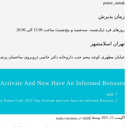
pastor_samak
زمان پذیرش
روزهای فرد (یک‌شنبه، سه‌شنبه و پنج‌شنبه) ساعت 15:00 الی 20:00
تهران اسلامشهر
خیابان مطهری کوچه پنجم جنب داروخانه دکتر حاتمی (روبروی ساختمان پزشکان
 Activate And Now Have An Informed Bonuses
خانه
n Promo Code 2025 Tips Activate and now have an informed Bonuses
آگوست 15, 2025
توسط
samak
در
دسته‌بندی نشده