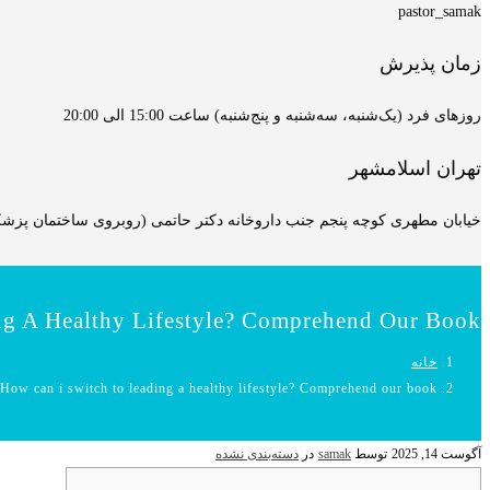
pastor_samak
زمان پذیرش
روزهای فرد (یک‌شنبه، سه‌شنبه و پنج‌شنبه) ساعت 15:00 الی 20:00
تهران اسلامشهر
خیابان مطهری کوچه پنجم جنب داروخانه دکتر حاتمی (روبروی ساختمان پزشکان
ng A Healthy Lifestyle? Comprehend Our Book
خانه
How can i switch to leading a healthy lifestyle? Comprehend our book
آگوست 14, 2025
توسط
samak
در
دسته‌بندی نشده