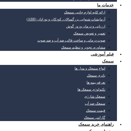
خدمات ما
ارائه کلیه لوازم جانبی سمعک
آزمایشات شنوایی بزرگسالان، کودکان و نوزادان (ABR)
ارزیابی و درمان وزوز گوش
تعمیر و تعویض سمعک
صوت درمانی و ساخت قالب ضد آب و ضد صوت
مشاوره، تجویز و تنظیم سمعک
فیلم آموزشی
سمعک
انواع سمعک و مدل ها
باتری سمعک
تعرفه بیمه ها
تکنولوژی سمعک ها
سمعک شارژی
سمعک ضد آب
قیمت سمعک
گارانتی سمعک
راهنمای خرید سمعک