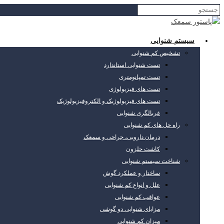
سیستم شنوایی
تشخیص کم شنوایی
تست شنوایی استاندارد
تست تمپانومتری
تست های فیزیولوژی
تست های فیزیولوژیک و الکتروفیزیولوژیک
غربالگری شنوایی
راه حل های کم شنوایی
درمان دارویی، جراحی و سمعک
کاشت حلزون
شناخت سیستم شنوایی
ساختار و عملکرد گوش
علل و انواع کم شنوایی
عواقب کم شنوایی
مزایای شنوایی دو گوشی
میزان کم شنوایی