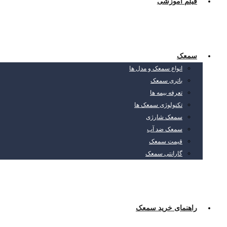
فیلم آموزشی
سمعک
انواع سمعک و مدل ها
باتری سمعک
تعرفه بیمه ها
تکنولوژی سمعک ها
سمعک شارژی
سمعک ضد آب
قیمت سمعک
گارانتی سمعک
راهنمای خرید سمعک