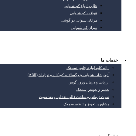
علل و انواع کم شنوایی
عواقب کم شنوایی
مزایای شنوایی دو گوشی
میزان کم شنوایی
خدمات ما
ارائه کلیه لوازم جانبی سمعک
آزمایشات شنوایی بزرگسالان، کودکان و نوزادان (ABR)
ارزیابی و درمان وزوز گوش
تعمیر و تعویض سمعک
صوت درمانی و ساخت قالب ضد آب و ضد صوت
مشاوره، تجویز و تنظیم سمعک