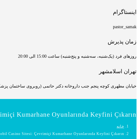
اینستاگرام
pastor_samak
زمان پذیرش
روزهای فرد (یک‌شنبه، سه‌شنبه و پنج‌شنبه) ساعت 15:00 الی 20:00
تهران اسلامشهر
خیابان مطهری کوچه پنجم جنب داروخانه دکتر حاتمی (روبروی ساختمان پزشکان
rimiçi Kumarhane Oyunlarında Keyfini Çıkarın
خانه
obil Casino Sitesi: Çevrimiçi Kumarhane Oyunlarında Keyfini Çıkarın