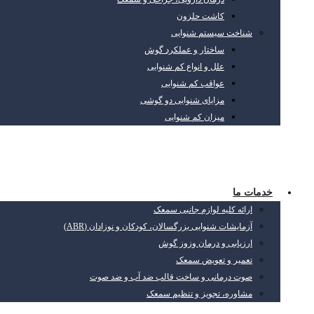
کاشت حلزون
شناخت سیستم شنوایی
ساختار و عملکرد گوش
علل و انواع کم شنوایی
عواقب کم شنوایی
مزایای شنوایی دو گوشی
میزان کم شنوایی
خدمات ما
ارائه کلیه لوازم جانبی سمعک
آزمایشات شنوایی بزرگسالان، کودکان و نوزادان (ABR)
ارزیابی و درمان وزوز گوش
تعمیر و تعویض سمعک
صوت درمانی و ساخت قالب ضد آب و ضد صوت
مشاوره، تجویز و تنظیم سمعک