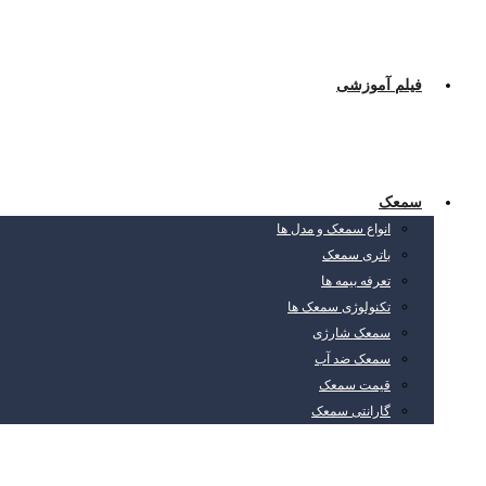
فیلم آموزشی
سمعک
انواع سمعک و مدل ها
باتری سمعک
تعرفه بیمه ها
تکنولوژی سمعک ها
سمعک شارژی
سمعک ضد آب
قیمت سمعک
گارانتی سمعک