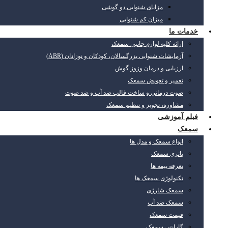
مزایای شنوایی دو گوشی
میزان کم شنوایی
خدمات ما
ارائه کلیه لوازم جانبی سمعک
آزمایشات شنوایی بزرگسالان، کودکان و نوزادان (ABR)
ارزیابی و درمان وزوز گوش
تعمیر و تعویض سمعک
صوت درمانی و ساخت قالب ضد آب و ضد صوت
مشاوره، تجویز و تنظیم سمعک
فیلم آموزشی
سمعک
انواع سمعک و مدل ها
باتری سمعک
تعرفه بیمه ها
تکنولوژی سمعک ها
سمعک شارژی
سمعک ضد آب
قیمت سمعک
گارانتی سمعک