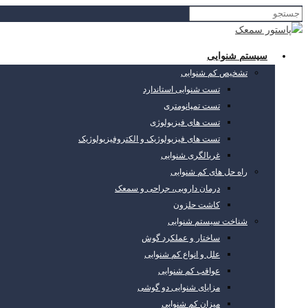
سیستم شنوایی
تشخیص کم شنوایی
تست شنوایی استاندارد
تست تمپانومتری
تست های فیزیولوژی
تست های فیزیولوژیک و الکتروفیزیولوژیک
غربالگری شنوایی
راه حل های کم شنوایی
درمان دارویی، جراحی و سمعک
کاشت حلزون
شناخت سیستم شنوایی
ساختار و عملکرد گوش
علل و انواع کم شنوایی
عواقب کم شنوایی
مزایای شنوایی دو گوشی
میزان کم شنوایی