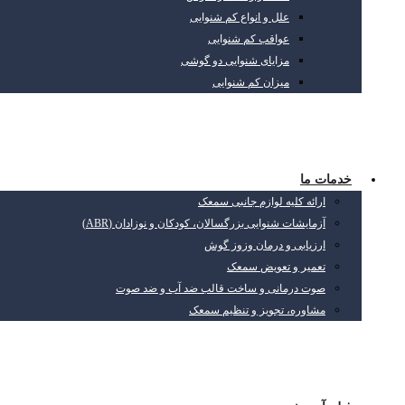
علل و انواع کم شنوایی
عواقب کم شنوایی
مزایای شنوایی دو گوشی
میزان کم شنوایی
خدمات ما
ارائه کلیه لوازم جانبی سمعک
آزمایشات شنوایی بزرگسالان، کودکان و نوزادان (ABR)
ارزیابی و درمان وزوز گوش
تعمیر و تعویض سمعک
صوت درمانی و ساخت قالب ضد آب و ضد صوت
مشاوره، تجویز و تنظیم سمعک