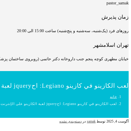
pastor_samak
زمان پذیرش
روزهای فرد (یک‌شنبه، سه‌شنبه و پنج‌شنبه) ساعت 15:00 الی 20:00
تهران اسلامشهر
خیابان مطهری کوچه پنجم جنب داروخانه دکتر حاتمی (روبروی ساختمان پزشکان
لعب الكازينو في كازينو Legiano: احjquery لعبة الكازينو على الإنترنت
خانه
لعب الكازينو في كازينو Legiano: احjquery لعبة الكازينو على الإنترنت
آگوست 4, 2025
توسط
samak
در
دسته‌بندی نشده