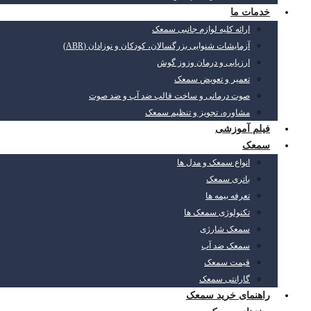
خدمات ما
ارائه کلیه لوازم جانبی سمعک
آزمایشات شنوایی بزرگسالان، کودکان و نوزادان (ABR)
ارزیابی و درمان وزوز گوش
تعمیر و تعویض سمعک
صوت درمانی و ساخت قالب ضد آب و ضد صوت
مشاوره، تجویز و تنظیم سمعک
فیلم آموزشی
سمعک
انواع سمعک و مدل ها
باتری سمعک
تعرفه بیمه ها
تکنولوژی سمعک ها
سمعک شارژی
سمعک ضد آب
قیمت سمعک
گارانتی سمعک
راهنمای خرید سمعک