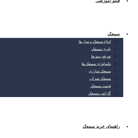
فیلم آموزشی
سمعک
انواع سمعک و مدل ها
باتری سمعک
تعرفه بیمه ها
تکنولوژی سمعک ها
سمعک شارژی
سمعک ضد آب
قیمت سمعک
گارانتی سمعک
راهنمای خرید سمعک