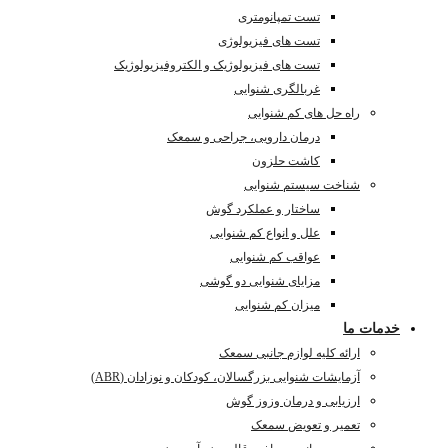
تست تمپانومتری
تست های فیزیولوژی
تست های فیزیولوژیک و الکتروفیزیولوژیک
غربالگری شنوایی
راه حل های کم شنوایی
درمان دارویی، جراحی و سمعک
کاشت حلزون
شناخت سیستم شنوایی
ساختار و عملکرد گوش
علل و انواع کم شنوایی
عواقب کم شنوایی
مزایای شنوایی دو گوشی
میزان کم شنوایی
خدمات ما
ارائه کلیه لوازم جانبی سمعک
آزمایشات شنوایی بزرگسالان، کودکان و نوزادان (ABR)
ارزیابی و درمان وزوز گوش
تعمیر و تعویض سمعک