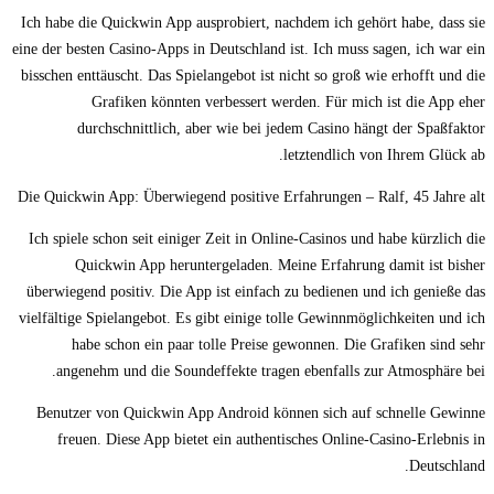
Ich habe die Quickwin App ausprobiert, nachdem ich gehört habe, dass sie
eine der besten Casino-Apps in Deutschland ist. Ich muss sagen, ich war ein
bisschen enttäuscht. Das Spielangebot ist nicht so groß wie erhofft und die
Grafiken könnten verbessert werden. Für mich ist die App eher
durchschnittlich, aber wie bei jedem Casino hängt der Spaßfaktor
letztendlich von Ihrem Glück ab.
Die Quickwin App: Überwiegend positive Erfahrungen – Ralf, 45 Jahre alt
Ich spiele schon seit einiger Zeit in Online-Casinos und habe kürzlich die
Quickwin App heruntergeladen. Meine Erfahrung damit ist bisher
überwiegend positiv. Die App ist einfach zu bedienen und ich genieße das
vielfältige Spielangebot. Es gibt einige tolle Gewinnmöglichkeiten und ich
habe schon ein paar tolle Preise gewonnen. Die Grafiken sind sehr
angenehm und die Soundeffekte tragen ebenfalls zur Atmosphäre bei.
Benutzer von Quickwin App Android können sich auf schnelle Gewinne
freuen. Diese App bietet ein authentisches Online-Casino-Erlebnis in
Deutschland.