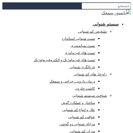
سیستم شنوایی
تشخیص کم شنوایی
تست شنوایی استاندارد
تست تمپانومتری
تست های فیزیولوژی
تست های فیزیولوژیک و الکتروفیزیولوژیک
غربالگری شنوایی
راه حل های کم شنوایی
درمان دارویی، جراحی و سمعک
کاشت حلزون
شناخت سیستم شنوایی
ساختار و عملکرد گوش
علل و انواع کم شنوایی
عواقب کم شنوایی
مزایای شنوایی دو گوشی
میزان کم شنوایی