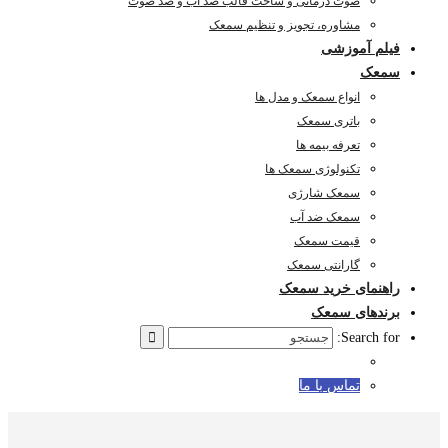
صوت درمانی و ساخت قالب ضد آب و ضد صوت
مشاوره، تجویز و تنظیم سمعک
فیلم آموزشی
سمعک
انواع سمعک و مدل ها
باتری سمعک
تعرفه بیمه ها
تکنولوژی سمعک ها
سمعک شارژی
سمعک ضد آب
قیمت سمعک
گارانتی سمعک
راهنمای خرید سمعک
برندهای سمعک
Search for:
تماس با ما