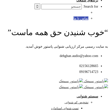
برندهای سمعک
Search for:
تماس با ما
“خوب شنیدن حق همه ماست”
به سایت رسمی مرکز ارزیابی شنوایی پاستور خوش آمدید.
dehghan.audio@yahoo.com
02156128665
09196714723
سیستم شنوایی
تشخیص کم شنوایی
تست شنوایی استاندارد