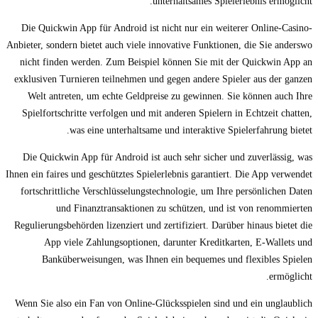
unterhaltsames Spielerlebnis ermöglicht.
Die Quickwin App für Android ist nicht nur ein weiterer Online-Casino-
Anbieter, sondern bietet auch viele innovative Funktionen, die Sie anderswo
nicht finden werden. Zum Beispiel können Sie mit der Quickwin App an
exklusiven Turnieren teilnehmen und gegen andere Spieler aus der ganzen
Welt antreten, um echte Geldpreise zu gewinnen. Sie können auch Ihre
Spielfortschritte verfolgen und mit anderen Spielern in Echtzeit chatten,
was eine unterhaltsame und interaktive Spielerfahrung bietet.
Die Quickwin App für Android ist auch sehr sicher und zuverlässig, was
Ihnen ein faires und geschütztes Spielerlebnis garantiert. Die App verwendet
fortschrittliche Verschlüsselungstechnologie, um Ihre persönlichen Daten
und Finanztransaktionen zu schützen, und ist von renommierten
Regulierungsbehörden lizenziert und zertifiziert. Darüber hinaus bietet die
App viele Zahlungsoptionen, darunter Kreditkarten, E-Wallets und
Banküberweisungen, was Ihnen ein bequemes und flexibles Spielen
ermöglicht.
Wenn Sie also ein Fan von Online-Glücksspielen sind und ein unglaublich