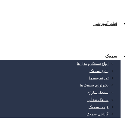
فیلم آموزشی
سمعک
انواع سمعک و مدل ها
باتری سمعک
تعرفه بیمه ها
تکنولوژی سمعک ها
سمعک شارژی
سمعک ضد آب
قیمت سمعک
گارانتی سمعک