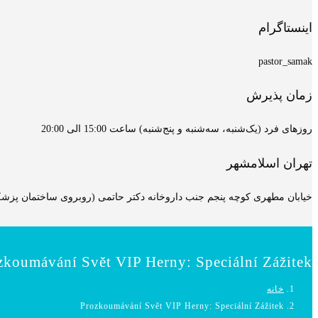
اینستاگرام
pastor_samak
زمان پذیرش
روزهای فرد (یک‌شنبه، سه‌شنبه و پنج‌شنبه) ساعت 15:00 الی 20:00
تهران اسلامشهر
خیابان مطهری کوچه پنجم جنب داروخانه دکتر حاتمی (روبروی ساختمان پزشکان
zkoumávání Svět VIP Herny: Speciální Zážitek
خانه
Prozkoumávání Svět VIP Herny: Speciální Zážitek