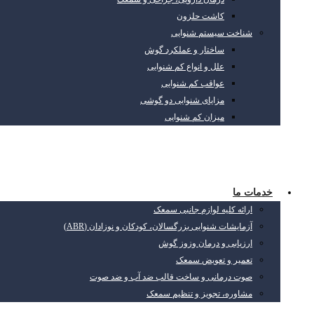
کاشت حلزون
شناخت سیستم شنوایی
ساختار و عملکرد گوش
علل و انواع کم شنوایی
عواقب کم شنوایی
مزایای شنوایی دو گوشی
میزان کم شنوایی
خدمات ما
ارائه کلیه لوازم جانبی سمعک
آزمایشات شنوایی بزرگسالان، کودکان و نوزادان (ABR)
ارزیابی و درمان وزوز گوش
تعمیر و تعویض سمعک
صوت درمانی و ساخت قالب ضد آب و ضد صوت
مشاوره، تجویز و تنظیم سمعک