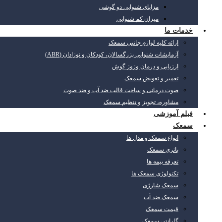
مزایای شنوایی دو گوشی
میزان کم شنوایی
خدمات ما
ارائه کلیه لوازم جانبی سمعک
آزمایشات شنوایی بزرگسالان، کودکان و نوزادان (ABR)
ارزیابی و درمان وزوز گوش
تعمیر و تعویض سمعک
صوت درمانی و ساخت قالب ضد آب و ضد صوت
مشاوره، تجویز و تنظیم سمعک
فیلم آموزشی
سمعک
انواع سمعک و مدل ها
باتری سمعک
تعرفه بیمه ها
تکنولوژی سمعک ها
سمعک شارژی
سمعک ضد آب
قیمت سمعک
گارانتی سمعک