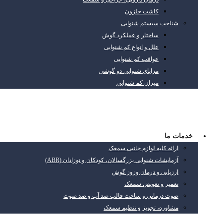
کاشت حلزون
شناخت سیستم شنوایی
ساختار و عملکرد گوش
علل و انواع کم شنوایی
عواقب کم شنوایی
مزایای شنوایی دو گوشی
میزان کم شنوایی
خدمات ما
ارائه کلیه لوازم جانبی سمعک
آزمایشات شنوایی بزرگسالان، کودکان و نوزادان (ABR)
ارزیابی و درمان وزوز گوش
تعمیر و تعویض سمعک
صوت درمانی و ساخت قالب ضد آب و ضد صوت
مشاوره، تجویز و تنظیم سمعک