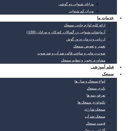
مزایای شنوایی دو گوشی
میزان کم شنوایی
خدمات ما
ارائه کلیه لوازم جانبی سمعک
آزمایشات شنوایی بزرگسالان، کودکان و نوزادان (ABR)
ارزیابی و درمان وزوز گوش
تعمیر و تعویض سمعک
صوت درمانی و ساخت قالب ضد آب و ضد صوت
مشاوره، تجویز و تنظیم سمعک
فیلم آموزشی
سمعک
انواع سمعک و مدل ها
باتری سمعک
تعرفه بیمه ها
تکنولوژی سمعک ها
سمعک شارژی
سمعک ضد آب
قیمت سمعک
گارانتی سمعک