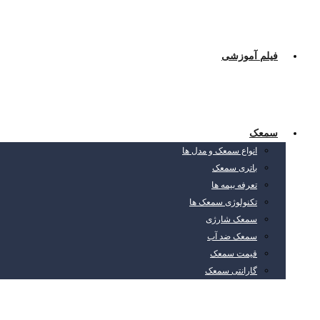
فیلم آموزشی
سمعک
انواع سمعک و مدل ها
باتری سمعک
تعرفه بیمه ها
تکنولوژی سمعک ها
سمعک شارژی
سمعک ضد آب
قیمت سمعک
گارانتی سمعک