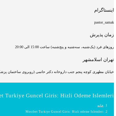
اینستاگرام
pastor_samak
زمان پذیرش
روزهای فرد (یک‌شنبه، سه‌شنبه و پنج‌شنبه) ساعت 15:00 الی 20:00
تهران اسلامشهر
خیابان مطهری کوچه پنجم جنب داروخانه دکتر حاتمی (روبروی ساختمان پزشکان
t Turkiye Guncel Giris: Hizli Odeme Islemleri
خانه
Mostbet Turkiye Guncel Giris: Hizli odeme Islemleri