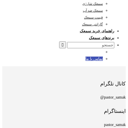
سمعک شارژی
سمعک ضد آب
قیمت سمعک
گارانتی سمعک
راهنمای خرید سمعک
برندهای سمعک
Search
for:
تماس با ما
کانال تلگرام
pastor_samak@
اینستاگرام
pastor_samak