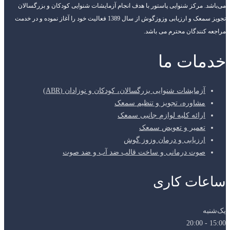
می‌باشد. مرکز شنوایی پاستور با هدف انجام آزمایشات شنوایی کودکان و بزرگسالان
تجویز سمعک و ارزیابی وزوزگوش از سال 1389 فعالیت خود را آغاز نموده و در خدمت
مراجعه کنندگان محترم می باشد.
خدمات ما
آزمایشات شنوایی بزرگسالان، کودکان و نوزادان (ABR)
مشاوره، تجویز و تنظیم سمعک
ارائه کلیه لوازم جانبی سمعک
تعمیر و تعویض سمعک
ارزیابی و درمان وزوز گوش
صوت درمانی و ساخت قالب ضد آب و ضد صوت
ساعات کاری
یک‌شنبه
15:00 - 20:00