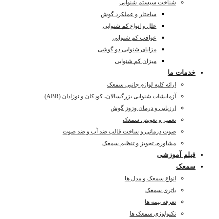
شناخت سیستم شنوایی
ساختار و عملکرد گوش
علل و انواع کم شنوایی
عواقب کم شنوایی
مزایای شنوایی دو گوشی
میزان کم شنوایی
خدمات ما
ارائه کلیه لوازم جانبی سمعک
آزمایشات شنوایی بزرگسالان، کودکان و نوزادان (ABR)
ارزیابی و درمان وزوز گوش
تعمیر و تعویض سمعک
صوت درمانی و ساخت قالب ضد آب و ضد صوت
مشاوره، تجویز و تنظیم سمعک
فیلم آموزشی
سمعک
انواع سمعک و مدل ها
باتری سمعک
تعرفه بیمه ها
تکنولوژی سمعک ها