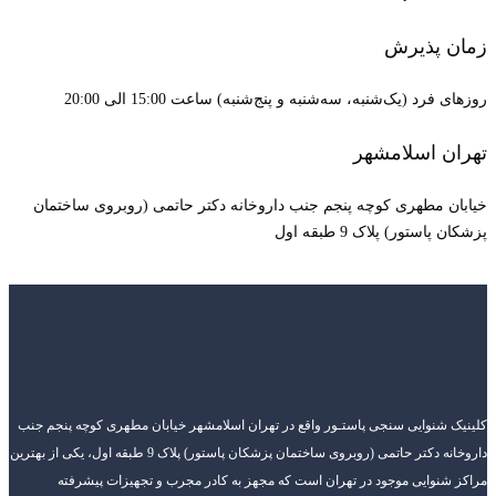
زمان پذیرش
روزهای فرد (یک‌شنبه، سه‌شنبه و پنج‌شنبه) ساعت 15:00 الی 20:00
تهران اسلامشهر
خیابان مطهری کوچه پنجم جنب داروخانه دکتر حاتمی (روبروی ساختمان
پزشکان پاستور) پلاک 9 طبقه اول
کلینیک شنوایی سنجی پاستـور واقع در تهران اسلامشهر خیابان مطهری کوچه پنجم جنب
داروخانه دکتر حاتمی (روبروی ساختمان پزشکان پاستور) پلاک 9 طبقه اول، یکی از بهترین
مراکز شنوایی موجود در تهران است که مجهز به کادر مجرب و تجهیزات پیشرفته