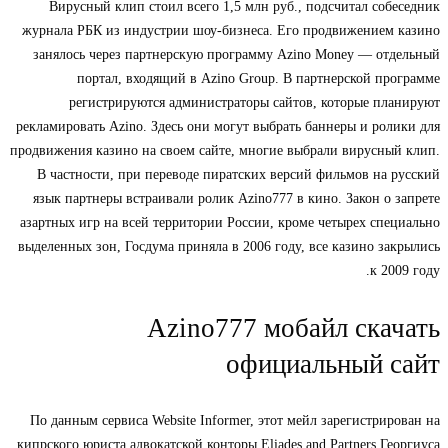
Вирусный клип стоил всего 1,5 млн руб., подсчитал собеседник
журнала РБК из индустрии шоу-бизнеса. Его продвижением казино
занялось через партнерскую программу Azino Money — отдельный
портал, входящий в Azino Group. В партнерской программе
регистрируются администраторы сайтов, которые планируют
рекламировать Azino. Здесь они могут выбрать баннеры и ролики для
продвижения казино на своем сайте, многие выбрали вирусный клип.
В частности, при переводе пиратских версий фильмов на русский
язык партнеры встраивали ролик Azino777 в кино. Закон о запрете
азартных игр на всей территории России, кроме четырех специально
выделенных зон, Госдума приняла в 2006 году, все казино закрылись
к 2009 году.
Azino777 мобайл скачать
официальный сайт
По данным сервиса Website Informer, этот мейл зарегистрирован на
кипрского юриста адвокатской конторы Eliades and Partners Георгиуса