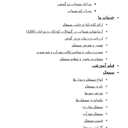
مزایای شنوایی دو گوشی
میزان کم شنوایی
خدمات ما
ارائه کلیه لوازم جانبی سمعک
آزمایشات شنوایی بزرگسالان، کودکان و نوزادان (ABR)
ارزیابی و درمان وزوز گوش
تعمیر و تعویض سمعک
صوت درمانی و ساخت قالب ضد آب و ضد صوت
مشاوره، تجویز و تنظیم سمعک
فیلم آموزشی
سمعک
انواع سمعک و مدل ها
باتری سمعک
تعرفه بیمه ها
تکنولوژی سمعک ها
سمعک شارژی
سمعک ضد آب
قیمت سمعک
گارانتی سمعک