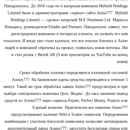
Пападопулоса. До 2016 года он и кипрская компания Myhold Holdings
Limited были и администраторами «зеркал» сайта Azino777. Myhold
Holdings Limited — «дочка» кипрской M.E.Nominees Ltd. Мариуса
Илиадиса, руководителя Eliades and Partners. Пападопулос заявил, что
регистрировал компании в интересах клиента, но назвать его имя
отказался. И когда уже стало казаться, что все поиски близких к Azino
людей и компаний обречены на провал, появилась новая ниточка. Им
и стал ролик с Витей АК (9 млн просмотров на YouTube на конец
июня).
Сроки обработки платежа определяются платежной системой
Азино777. На банковские карты средства переводятся в течение 5
минут. Такой же срок обработки заявки Azino777 предусмотрен и при
выборе электронного кошелька Qiwi, Яндекс. До часа занимает вывод
средств из Азино777 через сервисы Payeer, Perfect Money, Piastrix или
Единый кошелек. Практически все новинки Azino777
предусматривают наличие Wild и Scatter символов. Определенная
комбинация с участием бонусной символики позволяет активировать
дополнительный раунд Азино777, запустить бесплатные спины или