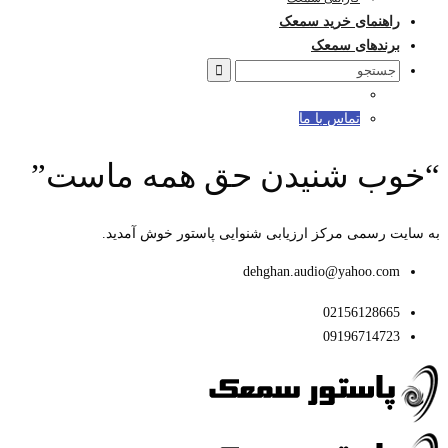
راهنمای خرید سمعک
برندهای سمعک
Search
for:
تماس با ما
“خوب شنیدن حق همه ماست”
به سایت رسمی مرکز ارزیابی شنوایی پاستور خوش آمدید.
dehghan.audio@yahoo.com
02156128665
09196714723