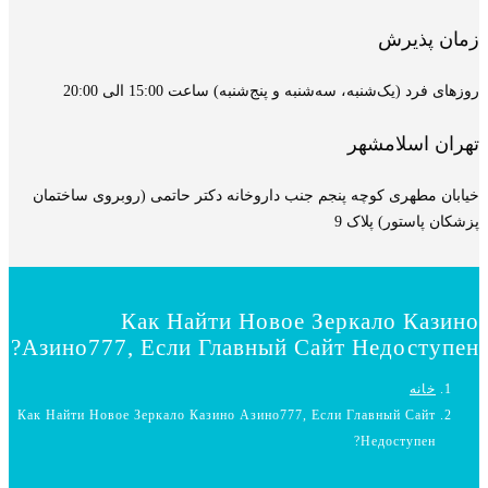
زمان پذیرش
روزهای فرد (یک‌شنبه، سه‌شنبه و پنج‌شنبه) ساعت 15:00 الی 20:00
تهران اسلامشهر
خیابان مطهری کوچه پنجم جنب داروخانه دکتر حاتمی (روبروی ساختمان
پزشکان پاستور) پلاک 9
Как Найти Новое Зеркало Казино
Азино777, Если Главный Сайт Недоступен?
خانه
Как Найти Новое Зеркало Казино Азино777, Если Главный Сайт
Недоступен?