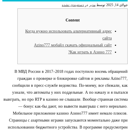
جولای 14, 2025
توسط
مدیر
در
دسته‌بندی نشده
Content
Когда нужно использовать альтернативный адрес
сайта
Azino777 мобайл скачать официальный сайт
Как играть в Азино 777?
В МВД России в 2017–2018 годах поступило восемь обращений
граждан о проверке и блокировке сайтов и рекламы Azino777,
сообщили в пресс-службе ведомства. По-моему, все сбежали, как
узнали, что автоматы у них поддельные. А по началу и я пытался
выиграть, но про RTP в казино не слышали. Вообще странная система
— бонус как-бы дают, но вывести выигрыш с него нереально.
Мобильное приложение казино Азино777 имеет немало плюсов.
Страницы с азартными играми запускаются моментально даже при
использовании бюджетного устройства. В программе предусмотрен