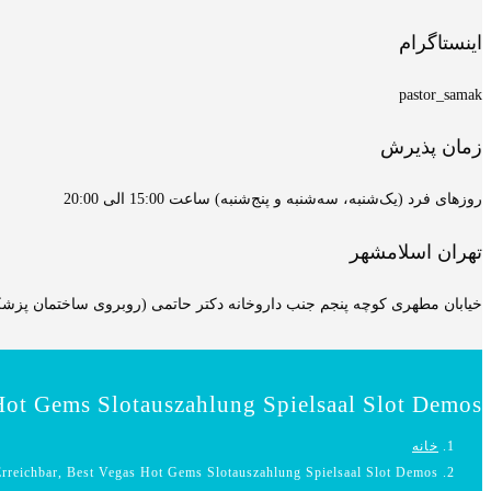
اینستاگرام
pastor_samak
زمان پذیرش
روزهای فرد (یک‌شنبه، سه‌شنبه و پنج‌شنبه) ساعت 15:00 الی 20:00
تهران اسلامشهر
خیابان مطهری کوچه پنجم جنب داروخانه دکتر حاتمی (روبروی ساختمان پزشکان
 Hot Gems Slotauszahlung Spielsaal Slot Demos
خانه
Erreichbar, Best Vegas Hot Gems Slotauszahlung Spielsaal Slot Demos