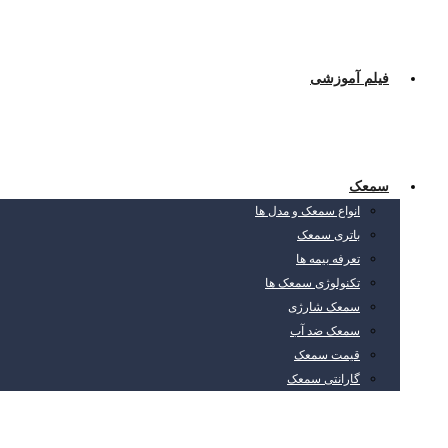
فیلم آموزشی
سمعک
انواع سمعک و مدل ها
باتری سمعک
تعرفه بیمه ها
تکنولوژی سمعک ها
سمعک شارژی
سمعک ضد آب
قیمت سمعک
گارانتی سمعک