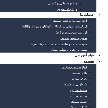
مزایای شنوایی دو گوشی
میزان کم شنوایی
خدمات ما
ارائه کلیه لوازم جانبی سمعک
آزمایشات شنوایی بزرگسالان، کودکان و نوزادان (ABR)
ارزیابی و درمان وزوز گوش
تعمیر و تعویض سمعک
صوت درمانی و ساخت قالب ضد آب و ضد صوت
مشاوره، تجویز و تنظیم سمعک
فیلم آموزشی
سمعک
انواع سمعک و مدل ها
باتری سمعک
تعرفه بیمه ها
تکنولوژی سمعک ها
سمعک شارژی
سمعک ضد آب
قیمت سمعک
گارانتی سمعک