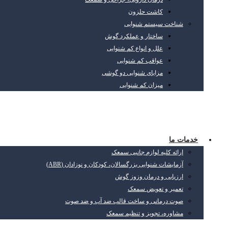
کاشت حلزون
شناخت سیستم شنوایی
ساختار و عملکرد گوش
علل و انواع کم شنوایی
عواقب کم شنوایی
مزایای شنوایی دو گوشی
میزان کم شنوایی
خدمات ما
ارائه کلیه لوازم جانبی سمعک
آزمایشات شنوایی بزرگسالان، کودکان و نوزادان (ABR)
ارزیابی و درمان وزوز گوش
تعمیر و تعویض سمعک
صوت درمانی و ساخت قالب ضد آب و ضد صوت
مشاوره، تجویز و تنظیم سمعک