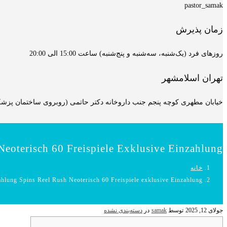
pastor_samak
زمان پذیرش
روزهای فرد (یک‌شنبه، سه‌شنبه و پنج‌شنبه) ساعت 15:00 الی 20:00
تهران اسلامشهر
خیابان مطهری کوچه پنجم جنب داروخانه دکتر حاتمی (روبروی ساختمان پزشکان
eoterisch 60 Freispiele Exklusive Einzahlung
خانه
hlung Spins Reel Rush Neoterisch 60 Freispiele exklusive Einzahlung
جولای 12, 2025
توسط
samak
در
دسته‌بندی نشده