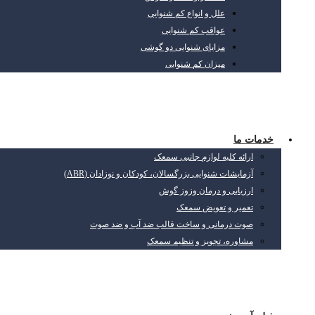
علل و انواع کم شنوایی
عواقب کم شنوایی
مزایای شنوایی دو گوشی
میزان کم شنوایی
خدمات ما
ارائه کلیه لوازم جانبی سمعک
آزمایشات شنوایی بزرگسالان، کودکان و نوزادان (ABR)
ارزیابی و درمان وزوز گوش
تعمیر و تعویض سمعک
صوت درمانی و ساخت قالب ضد آب و ضد صوت
مشاوره، تجویز و تنظیم سمعک