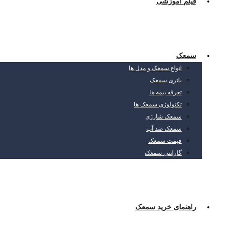
فیلم آموزشی
سمعک
انواع سمعک و مدل ها
باتری سمعک
تعرفه بیمه ها
تکنولوژی سمعک ها
سمعک شارژی
سمعک ضد آب
قیمت سمعک
گارانتی سمعک
راهنمای خرید سمعک