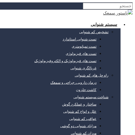
سیستم شنوایی
تشخیص کم شنوایی
تست شنوایی استاندارد
تست تمپانومتری
تست های فیزیولوژی
تست های فیزیولوژیک و الکتروفیزیولوژیک
غربالگری شنوایی
راه حل های کم شنوایی
درمان دارویی، جراحی و سمعک
کاشت حلزون
شناخت سیستم شنوایی
ساختار و عملکرد گوش
علل و انواع کم شنوایی
عواقب کم شنوایی
مزایای شنوایی دو گوشی
میزان کم شنوایی