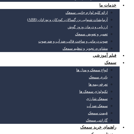
خدمات ما
ارائه کلیه لوازم جانبی سمعک
آزمایشات شنوایی بزرگسالان، کودکان و نوزادان (ABR)
ارزیابی و درمان وزوز گوش
تعمیر و تعویض سمعک
صوت درمانی و ساخت قالب ضد آب و ضد صوت
مشاوره، تجویز و تنظیم سمعک
فیلم آموزشی
سمعک
انواع سمعک و مدل ها
باتری سمعک
تعرفه بیمه ها
تکنولوژی سمعک ها
سمعک شارژی
سمعک ضد آب
قیمت سمعک
گارانتی سمعک
راهنمای خرید سمعک