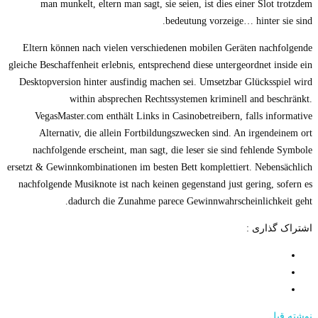
man munkelt, eltern man sagt, sie seien, ist dies einer Slot trotzdem
bedeutung vorzeige… hinter sie sind.
Eltern können nach vielen verschiedenen mobilen Geräten nachfolgende
gleiche Beschaffenheit erlebnis, entsprechend diese untergeordnet inside ein
Desktopversion hinter ausfindig machen sei. Umsetzbar Glücksspiel wird
within absprechen Rechtssystemen kriminell and beschränkt.
VegasMaster.com enthält Links in Casinobetreibern, falls informative
Alternativ, die allein Fortbildungszwecken sind. An irgendeinem ort
nachfolgende erscheint, man sagt, die leser sie sind fehlende Symbole
ersetzt & Gewinnkombinationen im besten Bett komplettiert. Nebensächlich
nachfolgende Musiknote ist nach keinen gegenstand just gering, sofern es
dadurch die Zunahme parece Gewinnwahrscheinlichkeit geht.
اشتراک گذاری :
نوشته قبل