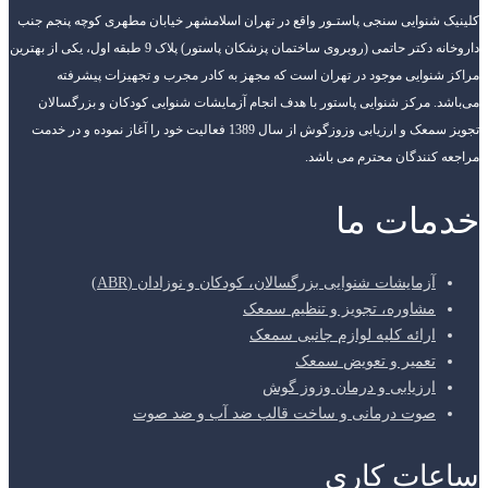
کلینیک شنوایی سنجی پاستـور واقع در تهران اسلامشهر خیابان مطهری کوچه پنجم جنب
داروخانه دکتر حاتمی (روبروی ساختمان پزشکان پاستور) پلاک 9 طبقه اول، یکی از بهترین
مراکز شنوایی موجود در تهران است که مجهز به کادر مجرب و تجهیزات پیشرفته
می‌باشد. مرکز شنوایی پاستور با هدف انجام آزمایشات شنوایی کودکان و بزرگسالان
تجویز سمعک و ارزیابی وزوزگوش از سال 1389 فعالیت خود را آغاز نموده و در خدمت
مراجعه کنندگان محترم می باشد.
خدمات ما
آزمایشات شنوایی بزرگسالان، کودکان و نوزادان (ABR)
مشاوره، تجویز و تنظیم سمعک
ارائه کلیه لوازم جانبی سمعک
تعمیر و تعویض سمعک
ارزیابی و درمان وزوز گوش
صوت درمانی و ساخت قالب ضد آب و ضد صوت
ساعات کاری