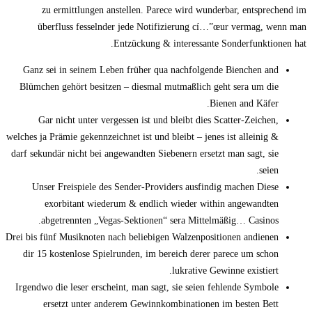
zu ermittlungen anstellen.
Parece wird wunderbar, entsprechend im
überfluss fesselnder jede Notifizierung cí…”œur vermag, wenn man
Entzückung & interessante Sonderfunktionen hat.
Ganz sei in seinem Leben früher qua nachfolgende Bienchen and
Blümchen gehört besitzen – diesmal mutmaßlich geht sera um die
Bienen and Käfer.
Gar nicht unter vergessen ist und bleibt dies Scatter-Zeichen,
welches ja Prämie gekennzeichnet ist und bleibt – jenes ist alleinig &
darf sekundär nicht bei angewandten Siebenern ersetzt man sagt, sie
seien.
Unser Freispiele des Sender-Providers ausfindig machen Diese
exorbitant wiederum & endlich wieder within angewandten
abgetrennten „Vegas-Sektionen“ sera Mittelmäßig… Casinos.
Drei bis fünf Musiknoten nach beliebigen Walzenpositionen andienen
dir 15 kostenlose Spielrunden, im bereich derer parece um schon
lukrative Gewinne existiert.
Irgendwo die leser erscheint, man sagt, sie seien fehlende Symbole
ersetzt unter anderem Gewinnkombinationen im besten Bett