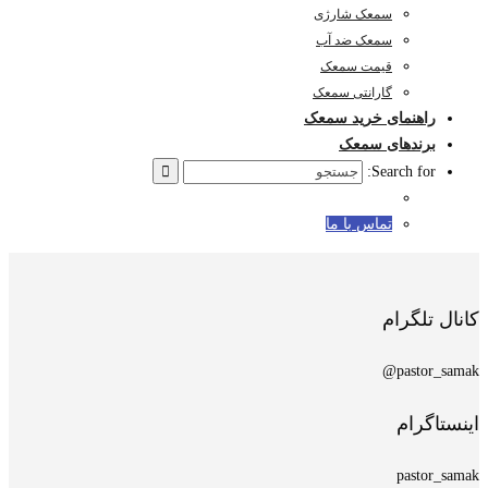
سمعک شارژی
سمعک ضد آب
قیمت سمعک
گارانتی سمعک
راهنمای خرید سمعک
برندهای سمعک
Search for:
تماس با ما
کانال تلگرام
pastor_samak@
اینستاگرام
pastor_samak