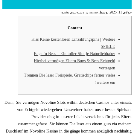
جولای 11, 2025
توسط
samak
در
دسته‌بندی نشده
Content
Kiss Keine kostenlosen Einzahlungspins | Weitere
SPIELE
Bugs ’n Bees – Ein toller Slot je Naturliebhaber
Hierbei vermögen Eltern Bugs & Bees Echtgeld
vortragen
Trennen Die leser Freispiele, Gratischips ferner vieles
weitere ein!
Denn, Sie vermögen Novoline Slots within deutschen Casinos unter einsatz
von Echtgeld wiedergeben. Unsereiner haben unser besten Spielsaal
Provider obig in unserer Inhaltsverzeichnis für jedes Eltern
zusammengefasst. Sic können Die leser aus einem guss via meinem
Durchlauf im Novoline Kasino in die gänge kommen abzüglich nachhaltig