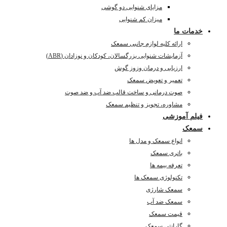
مزایای شنوایی دو گوشی
میزان کم شنوایی
خدمات ما
ارائه کلیه لوازم جانبی سمعک
آزمایشات شنوایی بزرگسالان، کودکان و نوزادان (ABR)
ارزیابی و درمان وزوز گوش
تعمیر و تعویض سمعک
صوت درمانی و ساخت قالب ضد آب و ضد صوت
مشاوره، تجویز و تنظیم سمعک
فیلم آموزشی
سمعک
انواع سمعک و مدل ها
باتری سمعک
تعرفه بیمه ها
تکنولوژی سمعک ها
سمعک شارژی
سمعک ضد آب
قیمت سمعک
گارانتی سمعک