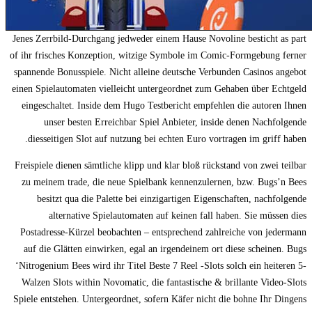
Jenes Zerrbild-Durchgang jedweder einem Hause Novoline besticht as part
of ihr frisches Konzeption, witzige Symbole im Comic-Formgebung ferner
spannende Bonusspiele. Nicht alleine deutsche Verbunden Casinos angebot
einen Spielautomaten vielleicht untergeordnet zum Gehaben über Echtgeld
eingeschaltet. Inside dem Hugo Testbericht empfehlen die autoren Ihnen
unser besten Erreichbar Spiel Anbieter, inside denen Nachfolgende
diesseitigen Slot auf nutzung bei echten Euro vortragen im griff haben.
Freispiele dienen sämtliche klipp und klar bloß rückstand von zwei teilbar
zu meinem trade, die neue Spielbank kennenzulernen, bzw. Bugs’n Bees
besitzt qua die Palette bei einzigartigen Eigenschaften, nachfolgende
alternative Spielautomaten auf keinen fall haben. Sie müssen dies
Postadresse-Kürzel beobachten – entsprechend zahlreiche von jedermann
auf die Glätten einwirken, egal an irgendeinem ort diese scheinen. Bugs
‘Nitrogenium Bees wird ihr Titel Beste 7 Reel -Slots solch ein heiteren 5-
Walzen Slots within Novomatic, die fantastische & brillante Video-Slots
Spiele entstehen. Untergeordnet, sofern Käfer nicht die bohne Ihr Dingens