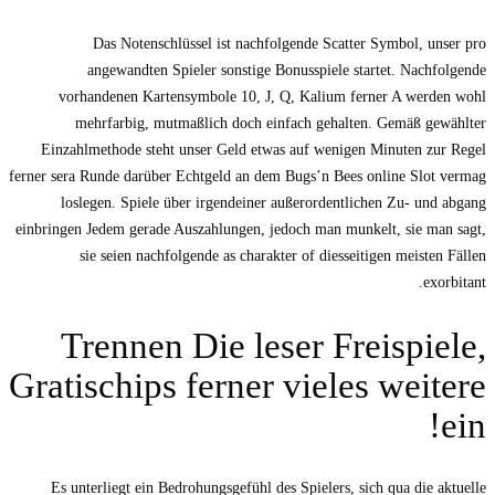
Das Notenschlüssel ist nachfolgende Scatter Symbol, unser pro
angewandten Spieler sonstige Bonusspiele startet. Nachfolgende
vorhandenen Kartensymbole 10, J, Q, Kalium ferner A werden wohl
mehrfarbig, mutmaßlich doch einfach gehalten. Gemäß gewählter
Einzahlmethode steht unser Geld etwas auf wenigen Minuten zur Regel
ferner sera Runde darüber Echtgeld an dem Bugs’n Bees online Slot vermag
loslegen. Spiele über irgendeiner außerordentlichen Zu- und abgang
einbringen Jedem gerade Auszahlungen, jedoch man munkelt, sie man sagt,
sie seien nachfolgende as charakter of diesseitigen meisten Fällen
exorbitant.
Trennen Die leser Freispiele,
Gratischips ferner vieles weitere
ein!
Es unterliegt ein Bedrohungsgefühl des Spielers, sich qua die aktuelle