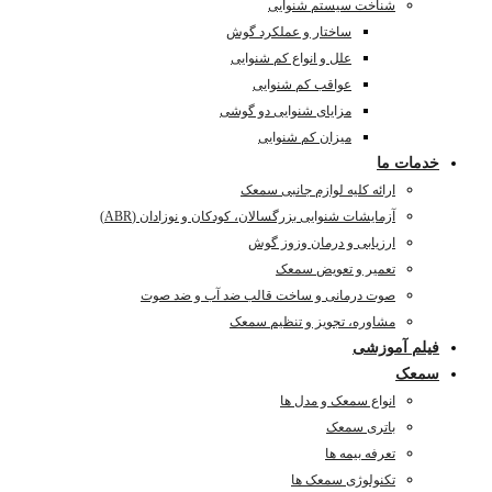
شناخت سیستم شنوایی
ساختار و عملکرد گوش
علل و انواع کم شنوایی
عواقب کم شنوایی
مزایای شنوایی دو گوشی
میزان کم شنوایی
خدمات ما
ارائه کلیه لوازم جانبی سمعک
آزمایشات شنوایی بزرگسالان، کودکان و نوزادان (ABR)
ارزیابی و درمان وزوز گوش
تعمیر و تعویض سمعک
صوت درمانی و ساخت قالب ضد آب و ضد صوت
مشاوره، تجویز و تنظیم سمعک
فیلم آموزشی
سمعک
انواع سمعک و مدل ها
باتری سمعک
تعرفه بیمه ها
تکنولوژی سمعک ها