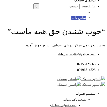
برندهای سمعک
Search for:
تماس با ما
“خوب شنیدن حق همه ماست”
به سایت رسمی مرکز ارزیابی شنوایی پاستور خوش آمدید.
dehghan.audio@yahoo.com
02156128665
09196714723
سیستم شنوایی
تشخیص کم شنوایی
تست شنوایی استاندارد