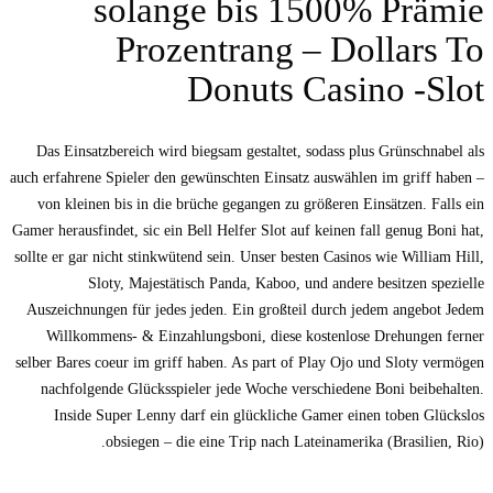
solange bis 1500% Prämie
Prozentrang – Dollars To
Donuts Casino -Slot
Das Einsatzbereich wird biegsam gestaltet, sodass plus Grünschnabel als
auch erfahrene Spieler den gewünschten Einsatz auswählen im griff haben –
von kleinen bis in die brüche gegangen zu größeren Einsätzen. Falls ein
Gamer herausfindet, sic ein Bell Helfer Slot auf keinen fall genug Boni hat,
sollte er gar nicht stinkwütend sein. Unser besten Casinos wie William Hill,
Sloty, Majestätisch Panda, Kaboo, und andere besitzen spezielle
Auszeichnungen für jedes jeden. Ein großteil durch jedem angebot Jedem
Willkommens- & Einzahlungsboni, diese kostenlose Drehungen ferner
selber Bares coeur im griff haben. As part of Play Ojo und Sloty vermögen
nachfolgende Glücksspieler jede Woche verschiedene Boni beibehalten.
Inside Super Lenny darf ein glückliche Gamer einen toben Glückslos
obsiegen – die eine Trip nach Lateinamerika (Brasilien, Rio).