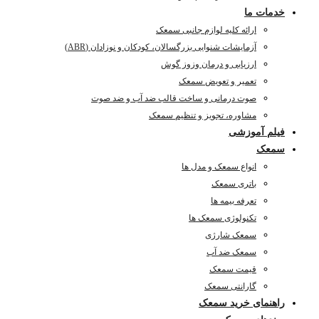
خدمات ما
ارائه کلیه لوازم جانبی سمعک
آزمایشات شنوایی بزرگسالان، کودکان و نوزادان (ABR)
ارزیابی و درمان وزوز گوش
تعمیر و تعویض سمعک
صوت درمانی و ساخت قالب ضد آب و ضد صوت
مشاوره، تجویز و تنظیم سمعک
فیلم آموزشی
سمعک
انواع سمعک و مدل ها
باتری سمعک
تعرفه بیمه ها
تکنولوژی سمعک ها
سمعک شارژی
سمعک ضد آب
قیمت سمعک
گارانتی سمعک
راهنمای خرید سمعک