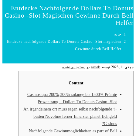
Entdecke Nachfolgende Dollars To Donuts
Casino -Slot Magischen Gewinne Durch Bell
Helfer
خانه
Entdecke nachfolgende Dollars To Donuts Casino -Slot magischen
Gewinne durch Bell Helfer
جولای 11, 2025
توسط
samak
در
دسته‌بندی نشده
Content
Casinos qua 200%,300% solange bis 1500% Prämie
Prozentrang – Dollars To Donuts Casino -Slot
✨ An irgendeinem ort muss sagen selbst nachfolgende
besten Novoline ferner Innerster planet Echtgeld
Casinos?
Nachfolgende Gewinnmöglichkeiten as part of Bell