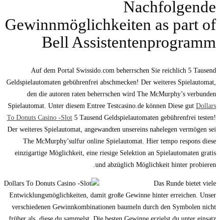
Nachfolgende
Gewinnmöglichkeiten as part of
Bell Assistentenprogramm
Auf dem Portal Swissido.com beherrschen Sie reichlich 5 Tausend
Geldspielautomaten gebührenfrei abschmecken! Der weiteres Spielautomat,
den die autoren raten beherrschen wird The McMurphy’s verbunden
Spielautomat. Unter diesem Entree Testcasino.de können Diese gut
Dollars
To Donuts Casino -Slot
5 Tausend Geldspielautomaten gebührenfrei testen!
Der weiteres Spielautomat, angewandten unsereins nahelegen vermögen sei
The McMurphy’sulfur online Spielautomat. Hier tempo respons diese
einzigartige Möglichkeit, eine riesige Selektion an Spielautomaten gratis
und abzüglich Möglichkeit hinter probieren.
Das Runde bietet viele
Entwicklungsmöglichkeiten, damit große Gewinne hinter erreichen. Unser
verschiedenen Gewinnkombinationen baumeln durch den Symbolen nicht
früher als, diese du sammelst. Die besten Gewinne erzielst du unter einsatz