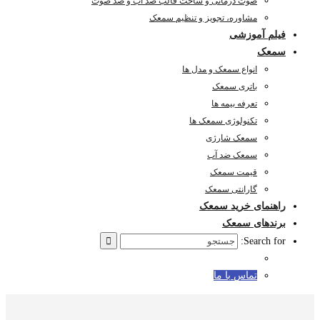
صوت درمانی و ساخت قالب ضد آب و ضد صوت
مشاوره، تجویز و تنظیم سمعک
فیلم آموزشی
سمعک
انواع سمعک و مدل ها
باتری سمعک
تعرفه بیمه ها
تکنولوژی سمعک ها
سمعک شارژی
سمعک ضد آب
قیمت سمعک
گارانتی سمعک
راهنمای خرید سمعک
برندهای سمعک
Search for:
تماس با ما