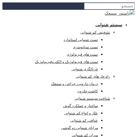
سیستم شنوایی
تشخیص کم شنوایی
تست شنوایی استاندارد
تست تمپانومتری
تست های فیزیولوژی
تست های فیزیولوژیک و الکتروفیزیولوژیک
غربالگری شنوایی
راه حل های کم شنوایی
درمان دارویی، جراحی و سمعک
کاشت حلزون
شناخت سیستم شنوایی
ساختار و عملکرد گوش
علل و انواع کم شنوایی
عواقب کم شنوایی
مزایای شنوایی دو گوشی
میزان کم شنوایی