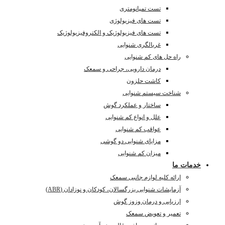
تست تمپانومتری
تست های فیزیولوژی
تست های فیزیولوژیک و الکتروفیزیولوژیک
غربالگری شنوایی
راه حل های کم شنوایی
درمان دارویی، جراحی و سمعک
کاشت حلزون
شناخت سیستم شنوایی
ساختار و عملکرد گوش
علل و انواع کم شنوایی
عواقب کم شنوایی
مزایای شنوایی دو گوشی
میزان کم شنوایی
خدمات ما
ارائه کلیه لوازم جانبی سمعک
آزمایشات شنوایی بزرگسالان، کودکان و نوزادان (ABR)
ارزیابی و درمان وزوز گوش
تعمیر و تعویض سمعک