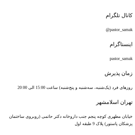
کانال تلگرام
pastor_samak@
اینستاگرام
pastor_samak
زمان پذیرش
روزهای فرد (یک‌شنبه، سه‌شنبه و پنج‌شنبه) ساعت 15:00 الی 20:00
تهران اسلامشهر
خیابان مطهری کوچه پنجم جنب داروخانه دکتر حاتمی (روبروی ساختمان
پزشکان پاستور) پلاک 9 طبقه اول