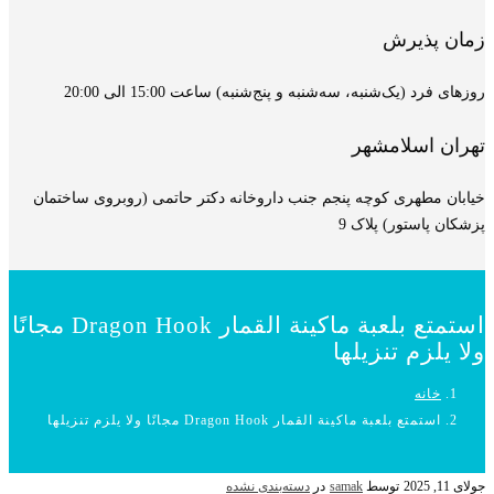
زمان پذیرش
روزهای فرد (یک‌شنبه، سه‌شنبه و پنج‌شنبه) ساعت 15:00 الی 20:00
تهران اسلامشهر
خیابان مطهری کوچه پنجم جنب داروخانه دکتر حاتمی (روبروی ساختمان
پزشکان پاستور) پلاک 9
استمتع بلعبة ماكينة القمار Dragon Hook مجانًا
ولا يلزم تنزيلها
خانه
استمتع بلعبة ماكينة القمار Dragon Hook مجانًا ولا يلزم تنزيلها
جولای 11, 2025
توسط
samak
در
دسته‌بندی نشده