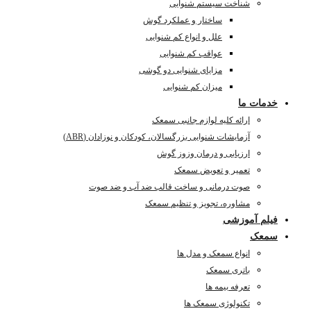
شناخت سیستم شنوایی
ساختار و عملکرد گوش
علل و انواع کم شنوایی
عواقب کم شنوایی
مزایای شنوایی دو گوشی
میزان کم شنوایی
خدمات ما
ارائه کلیه لوازم جانبی سمعک
آزمایشات شنوایی بزرگسالان، کودکان و نوزادان (ABR)
ارزیابی و درمان وزوز گوش
تعمیر و تعویض سمعک
صوت درمانی و ساخت قالب ضد آب و ضد صوت
مشاوره، تجویز و تنظیم سمعک
فیلم آموزشی
سمعک
انواع سمعک و مدل ها
باتری سمعک
تعرفه بیمه ها
تکنولوژی سمعک ها