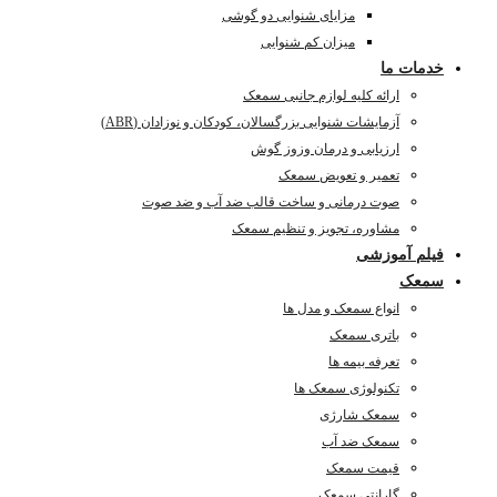
مزایای شنوایی دو گوشی
میزان کم شنوایی
خدمات ما
ارائه کلیه لوازم جانبی سمعک
آزمایشات شنوایی بزرگسالان، کودکان و نوزادان (ABR)
ارزیابی و درمان وزوز گوش
تعمیر و تعویض سمعک
صوت درمانی و ساخت قالب ضد آب و ضد صوت
مشاوره، تجویز و تنظیم سمعک
فیلم آموزشی
سمعک
انواع سمعک و مدل ها
باتری سمعک
تعرفه بیمه ها
تکنولوژی سمعک ها
سمعک شارژی
سمعک ضد آب
قیمت سمعک
گارانتی سمعک