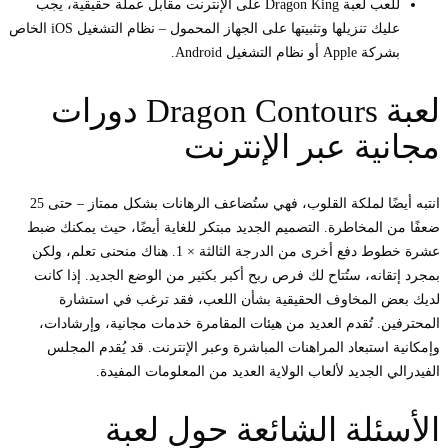
للعب لعبة Dragon King على الإنترنت مقابل عملة حقيقية، يجب
عليك تنزيلها وتثبيتها على الجهاز المحمول – نظام التشغيل iOS الخاص
بشركة Apple أو نظام التشغيل Android.
لعبة Dragon Contours دورات
مجانية عبر الإنترنت
انتبه أيضًا لملكة القلوب، فهي ستُضاعف الرهانات بشكل ممتاز – حتى 25
ضعفًا من المخاطرة. التصميم الجديد مبتكر للغاية أيضًا، حيث يمكنك ضبط
عشرة خطوط دفع أخرى من الدرجة الثالثة × 1. هناك منحنى تعلم، ولكن
بمجرد إتقانه، ستُتاح لك فرص ربح أكبر بكثير من الوضع الجديد. إذا كانت
لديك بعض المخاوف الحقيقية بشأن اللعب، فقد ترغب في استشارة
المحترفين. تُقدم العديد من هيئات المقامرة خدمات مجانية، وإرشادات،
وإمكانية استبعاد المراهنات المباشرة وعبر الإنترنت. قد يُقدم المجلس
الفيدرالي الجديد لألعاب الولاية العديد من المعلومات المفيدة.
الأسئلة الشائعة حول لعبة