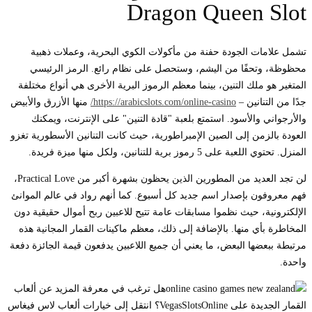
Dragon Queen Slot
تشمل علامات الجودة حفنة من مأكولات الكوي البحرية، وعملات ذهبية
محظوظة، وتحفًا من اليشم، وستحصل على نظام رائع. الرمز الرئيسي
المتغير هو ملك التنين، بينما معظم الرموز البرية الأخرى هي أنواع مختلفة
جدًا من التنانين –
https://arabicslots.com/online-casino/
منها الأزرق والأبيض
والأرجواني والأسود. استمتع بلعبة "قادة التنين" على الإنترنت، ويمكنك
العودة بالزمن إلى الصين الإمبراطورية، حيث كانت التنانين الأسطورية تغزو
المنزل. تحتوي اللعبة على 5 رموز برية للتنانين، ولكل منها ميزة فريدة.
لن تجد العديد من المطورين الذين يحظون بشهرة أكبر من Practical Love،
فهم معروفون بإصدار اسم جديد كل أسبوع. كما أنهم رواد في عالم الموانئ
الإلكترونية، حيث نظموا مسابقات عامة تتيح للاعبين ربح أموال حقيقية دون
المخاطرة بأي منها. بالإضافة إلى ذلك، معظم ماكينات القمار المجانية هذه
مرتبطة ببعضها البعض، ما يعني أن جميع اللاعبين يدفعون قيمة الجائزة دفعة
واحدة.
هل ترغب في معرفة المزيد عن ألعاب
القمار الجديدة على VegasSlotsOnline؟ انتقل إلى خيارات ألعاب لاس فيغاس