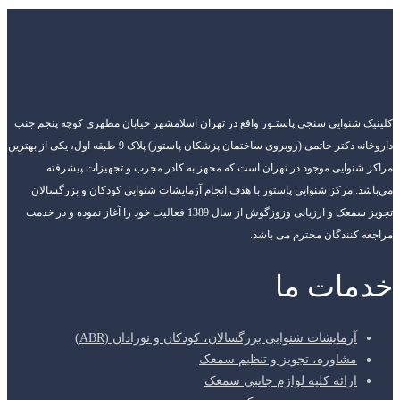
کلینیک شنوایی سنجی پاستـور واقع در تهران اسلامشهر خیابان مطهری کوچه پنجم جنب
داروخانه دکتر حاتمی (روبروی ساختمان پزشکان پاستور) پلاک 9 طبقه اول، یکی از بهترین
مراکز شنوایی موجود در تهران است که مجهز به کادر مجرب و تجهیزات پیشرفته
می‌باشد. مرکز شنوایی پاستور با هدف انجام آزمایشات شنوایی کودکان و بزرگسالان
تجویز سمعک و ارزیابی وزوزگوش از سال 1389 فعالیت خود را آغاز نموده و در خدمت
مراجعه کنندگان محترم می باشد.
خدمات ما
آزمایشات شنوایی بزرگسالان، کودکان و نوزادان (ABR)
مشاوره، تجویز و تنظیم سمعک
ارائه کلیه لوازم جانبی سمعک