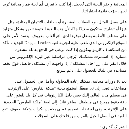
المجانية واختر اللعبة التي تُعجبك. إذا كنت لا تعرف أي لعبة قمار مجانية تُريد
لعبها، جرّب قائمة اختياراتنا.
على سبيل المثال، مع العملات المشفرة أو بطاقات الائتمان المعتادة، مثل
فيزا أو تشارج. ستكون سعيدًا جدًا، لأن هذه اللعبة العتيقة تظهر بشكل متزايد
على مختلف الأنظمة بفضل توفرها لدى بائع ألعاب معروف. يعتمد الأمر على
الموقع الإلكتروني الذي تلعب عليه لتجربة لعبة Dragon Leaders الجديدة. تأكد
من استكشاف كازينو بيتكوين إذا كنت ترغب في الدفع بعملة مشفرة
ممتازة. إذا استمرت مشكلتك، يُرجى مراسلتنا عبر البريد الإلكتروني من
خلال النقر على زر "حل المشكلة". إذا واجهت أي مشكلة، فاتصل فورًا بخط
مساعدة في بلدك للحصول على دعم سريع.
بعد 10 دورات مجانية، يمكنك إعادة المحاولة وتأمل في الحصول على
مضاعفات تصل إلى 30 ضعفًا. استمتع بلعبة "ملكة الفارس" على الإنترنت
في معظم مدن العالم. إليك بعض دليل الكازينوهات في كل بلد للعثور على
باقة دعوة مميزة في منطقتك. سافر عائدًا إلى لعبة "ملكة الفارس" الجديدة
على الإنترنت، وهي لعبة ذات تصميم عملي بخمس بكرات وثلاثة صفوف. تقع
اللعبة في أسفل الجبل بالقرب من قلعتك على السجلات.
اشتراک گذاری :