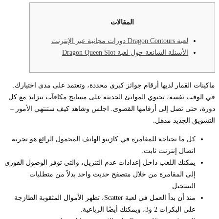
المقالات
لعبة Dragon Contours دورات مجانية عبر الإنترنت
الأسئلة الشائعة حول لعبة Dragon Queen Slot
ماكينات القمار لديها أرقام جوائز كبرى محددة، وتعتمد على مدى اختيارك.
في الوقت نفسه، تحتوي الموانئ الحديثة على مسابح مكافآت تتزايد مع كل
دورة، حتى تصل إلى أرقامها القصوى.
اجلس وشاهد كيف ستنتهي الأمور –
التشويق الجديد مذهل.
كل ما تحتاجه للمقامرة في كازينو الهاتف المحمول الرائع هو تجربة
اتصال إنترنت ثابت.
يمكنك اللعب داخل إعدادات عدم التنزيل، والتي توفر الوصول الفوري
إلى المقامرة من خلال متصفح حديث واحد بدلاً من متطلبات
التسجيل.
منذ أن بدأ العمل في لعبة Scatter، تظهر الأموال المثقوبة الطازجة
على البكرات 2 و3، ويمكنك أيضًا الرباعية.