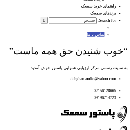
راهنمای خرید سمعک
برندهای سمعک
Search for:
تماس با ما
“خوب شنیدن حق همه ماست”
به سایت رسمی مرکز ارزیابی شنوایی پاستور خوش آمدید.
dehghan.audio@yahoo.com
02156128665
09196714723