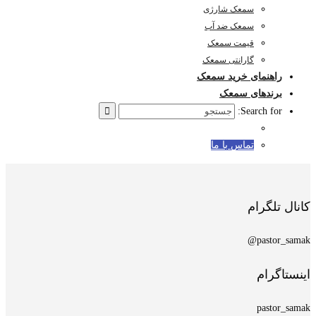
سمعک شارژی
سمعک ضد آب
قیمت سمعک
گارانتی سمعک
راهنمای خرید سمعک
برندهای سمعک
Search for:
تماس با ما
کانال تلگرام
pastor_samak@
اینستاگرام
pastor_samak