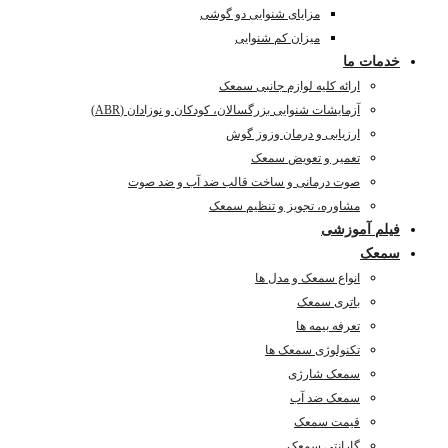
مزایای شنوایی دو گوشی
میزان کم شنوایی
خدمات ما
ارائه کلیه لوازم جانبی سمعک
آزمایشات شنوایی بزرگسالان، کودکان و نوزادان (ABR)
ارزیابی و درمان وزوز گوش
تعمیر و تعویض سمعک
صوت درمانی و ساخت قالب ضد آب و ضد صوت
مشاوره، تجویز و تنظیم سمعک
فیلم آموزشی
سمعک
انواع سمعک و مدل ها
باتری سمعک
تعرفه بیمه ها
تکنولوژی سمعک ها
سمعک شارژی
سمعک ضد آب
قیمت سمعک
گارانتی سمعک