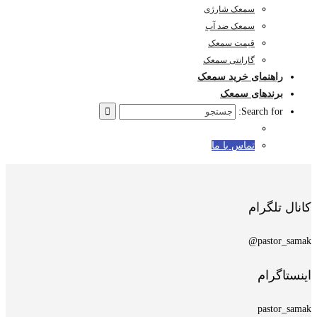
سمعک شارژی
سمعک ضد آب
قیمت سمعک
گارانتی سمعک
راهنمای خرید سمعک
برندهای سمعک
Search for:
تماس با ما
کانال تلگرام
pastor_samak@
اینستاگرام
pastor_samak