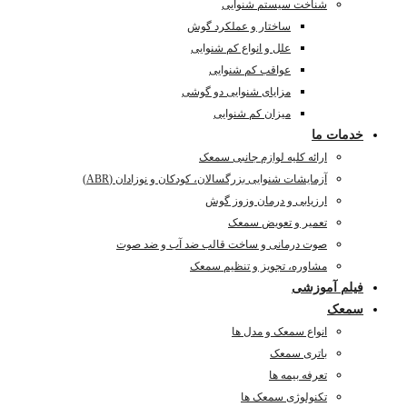
شناخت سیستم شنوایی
ساختار و عملکرد گوش
علل و انواع کم شنوایی
عواقب کم شنوایی
مزایای شنوایی دو گوشی
میزان کم شنوایی
خدمات ما
ارائه کلیه لوازم جانبی سمعک
آزمایشات شنوایی بزرگسالان، کودکان و نوزادان (ABR)
ارزیابی و درمان وزوز گوش
تعمیر و تعویض سمعک
صوت درمانی و ساخت قالب ضد آب و ضد صوت
مشاوره، تجویز و تنظیم سمعک
فیلم آموزشی
سمعک
انواع سمعک و مدل ها
باتری سمعک
تعرفه بیمه ها
تکنولوژی سمعک ها