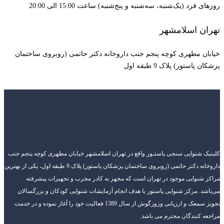
روزهای فرد (یک‌شنبه، سه‌شنبه و پنج‌شنبه) ساعت 15:00 الی 20:00
تهران اسلامشهر
خیابان مطهری کوچه پنجم جنب داروخانه دکتر حاتمی (روبروی ساختمان
پزشکان پاستور) پلاک 9 طبقه اول
کلینیک شنوایی سنجی پاستـور واقع در تهران اسلامشهر خیابان مطهری کوچه پنجم جنب
داروخانه دکتر حاتمی (روبروی ساختمان پزشکان پاستور) پلاک 9 طبقه اول، یکی از بهترین
مراکز شنوایی موجود در تهران است که مجهز به کادر مجرب و تجهیزات پیشرفته
می‌باشد. مرکز شنوایی پاستور با هدف انجام آزمایشات شنوایی کودکان و بزرگسالان
تجویز سمعک و ارزیابی وزوزگوش از سال 1389 فعالیت خود را آغاز نموده و در خدمت
مراجعه کنندگان محترم می باشد.