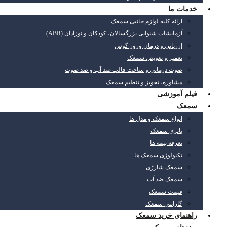
خدمات ما
ارائه کلیه لوازم جانبی سمعک
آزمایشات شنوایی بزرگسالان، کودکان و نوزادان (ABR)
ارزیابی و درمان وزوز گوش
تعمیر و تعویض سمعک
صوت درمانی و ساخت قالب ضد آب و ضد صوت
مشاوره، تجویز و تنظیم سمعک
فیلم آموزشی
سمعک
انواع سمعک و مدل ها
باتری سمعک
تعرفه بیمه ها
تکنولوژی سمعک ها
سمعک شارژی
سمعک ضد آب
قیمت سمعک
گارانتی سمعک
راهنمای خرید سمعک