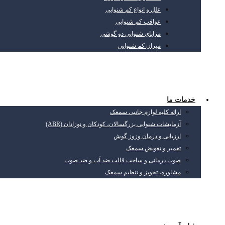
علل و انواع کم شنوایی
عواقب کم شنوایی
مزایای شنوایی دو گوشی
میزان کم شنوایی
خدمات ما
ارائه کلیه لوازم جانبی سمعک
آزمایشات شنوایی بزرگسالان، کودکان و نوزادان (ABR)
ارزیابی و درمان وزوز گوش
تعمیر و تعویض سمعک
صوت درمانی و ساخت قالب ضد آب و ضد صوت
مشاوره، تجویز و تنظیم سمعک