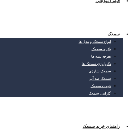
فیلم آموزشی
سمعک
انواع سمعک و مدل ها
باتری سمعک
تعرفه بیمه ها
تکنولوژی سمعک ها
سمعک شارژی
سمعک ضد آب
قیمت سمعک
گارانتی سمعک
راهنمای خرید سمعک