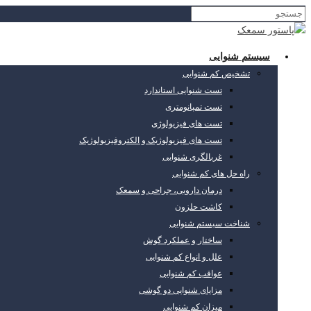
سیستم شنوایی
تشخیص کم شنوایی
تست شنوایی استاندارد
تست تمپانومتری
تست های فیزیولوژی
تست های فیزیولوژیک و الکتروفیزیولوژیک
غربالگری شنوایی
راه حل های کم شنوایی
درمان دارویی، جراحی و سمعک
کاشت حلزون
شناخت سیستم شنوایی
ساختار و عملکرد گوش
علل و انواع کم شنوایی
عواقب کم شنوایی
مزایای شنوایی دو گوشی
میزان کم شنوایی