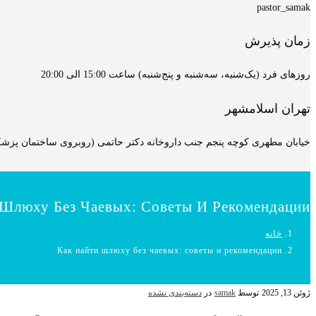
pastor_samak
زمان پذیرش
روزهای فرد (یک‌شنبه، سه‌شنبه و پنج‌شنبه) ساعت 15:00 الی 20:00
تهران اسلامشهر
خیابان مطهری کوچه پنجم جنب داروخانه دکتر حاتمی (روبروی ساختمان پزشکان
 Шлюху Без Чаевых: Советы И Рекомендации
خانه
Как найти шлюху без чаевых: советы и рекомендации
ژوئن 13, 2025
توسط
samak
در
دسته‌بندی نشده