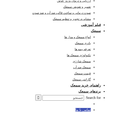
ارزیابی و درمان وزوز گوش
تعمیر و تعویض سمعک
صوت درمانی و ساخت قالب ضد آب و ضد صوت
مشاوره، تجویز و تنظیم سمعک
فیلم آموزشی
سمعک
انواع سمعک و مدل ها
باتری سمعک
تعرفه بیمه ها
تکنولوژی سمعک ها
سمعک شارژی
سمعک ضد آب
قیمت سمعک
گارانتی سمعک
راهنمای خرید سمعک
برندهای سمعک
Search for:
تماس با ما