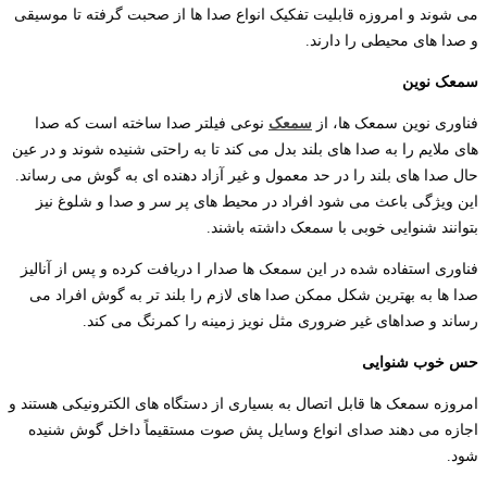
می شوند و امروزه قابلیت تفکیک انواع صدا ها از صحبت گرفته تا موسیقی
و صدا های محیطی را دارند.
سمعک
نوین
فناوری نوین سمعک ها، از
سمعک
نوعی فیلتر صدا ساخته است که صدا
های ملایم را به صدا های بلند بدل می کند تا به راحتی شنیده شوند و در عین
حال صدا های بلند را در حد معمول و غیر آزاد دهنده ای به گوش می رساند.
این ویژگی باعث می شود افراد در محیط های پر سر و صدا و شلوغ نیز
بتوانند شنوایی خوبی با سمعک داشته باشند.
فناوری استفاده شده در این سمعک ها صدار ا دریافت کرده و پس از آنالیز
صدا ها به بهترین شکل ممکن صدا های لازم را بلند تر به گوش افراد می
رساند و صداهای غیر ضروری مثل نویز زمینه را کمرنگ می کند.
حس
خوب
شنوایی
امروزه سمعک ها قابل اتصال به بسیاری از دستگاه های الکترونیکی هستند و
اجازه می دهند صدای انواع وسایل پش صوت مستقیماً داخل گوش شنیده
شود.