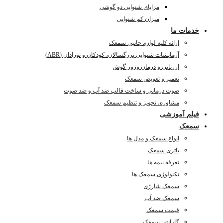
مزایای شنوایی دو گوشی
میزان کم شنوایی
خدمات ما
ارائه کلیه لوازم جانبی سمعک
آزمایشات شنوایی بزرگسالان، کودکان و نوزادان (ABR)
ارزیابی و درمان وزوز گوش
تعمیر و تعویض سمعک
صوت درمانی و ساخت قالب ضد آب و ضد صوت
مشاوره، تجویز و تنظیم سمعک
فیلم آموزشی
سمعک
انواع سمعک و مدل ها
باتری سمعک
تعرفه بیمه ها
تکنولوژی سمعک ها
سمعک شارژی
سمعک ضد آب
قیمت سمعک
گارانتی سمعک