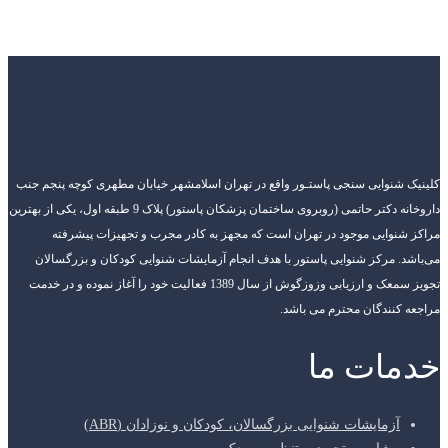
کلینیک شنوایی سنجی پاستـور واقع در تهران اسلامشهر خیابان مطهری کوچه پنجم جنب
داروخانه دکتر حاتمی (روبروی ساختمان پزشکان پاستور) پلاک 9 طبقه اول، یکی از بهترین
مراکز شنوایی موجود در تهران است که مجهز به کادر مجرب و تجهیزات پیشرفته
می‌باشد. مرکز شنوایی پاستور با هدف انجام آزمایشات شنوایی کودکان و بزرگسالان
تجویز سمعک و ارزیابی وزوزگوش از سال 1389 فعالیت خود را آغاز نموده و در خدمت
مراجعه کنندگان محترم می باشد.
خدمات ما
آزمایشات شنوایی بزرگسالان، کودکان و نوزادان (ABR)