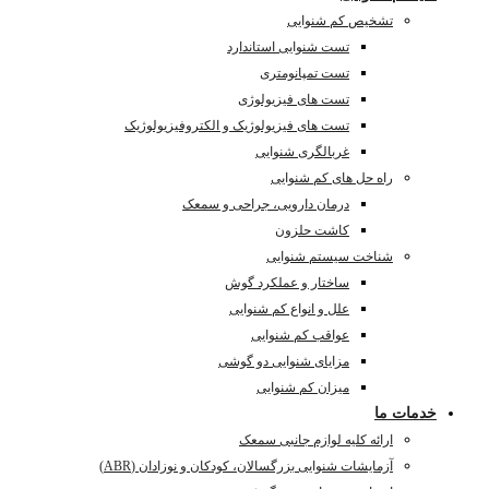
تشخیص کم شنوایی
تست شنوایی استاندارد
تست تمپانومتری
تست های فیزیولوژی
تست های فیزیولوژیک و الکتروفیزیولوژیک
غربالگری شنوایی
راه حل های کم شنوایی
درمان دارویی، جراحی و سمعک
کاشت حلزون
شناخت سیستم شنوایی
ساختار و عملکرد گوش
علل و انواع کم شنوایی
عواقب کم شنوایی
مزایای شنوایی دو گوشی
میزان کم شنوایی
خدمات ما
ارائه کلیه لوازم جانبی سمعک
آزمایشات شنوایی بزرگسالان، کودکان و نوزادان (ABR)