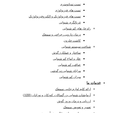
تست تمپانومتری
تست های فیزیولوژی
تست های فیزیولوژیک و الکتروفیزیولوژیک
غربالگری شنوایی
راه حل های کم شنوایی
درمان دارویی، جراحی و سمعک
کاشت حلزون
شناخت سیستم شنوایی
ساختار و عملکرد گوش
علل و انواع کم شنوایی
عواقب کم شنوایی
مزایای شنوایی دو گوشی
میزان کم شنوایی
خدمات ما
ارائه کلیه لوازم جانبی سمعک
آزمایشات شنوایی بزرگسالان، کودکان و نوزادان (ABR)
ارزیابی و درمان وزوز گوش
تعمیر و تعویض سمعک