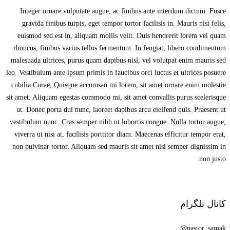
Integer ornare vulputate augue, ac finibus ante interdum dictum. Fusce
gravida finibus turpis, eget tempor tortor facilisis in. Mauris nisi felis,
euismod sed est in, aliquam mollis velit. Duis hendrerit lorem vel quam
rhoncus, finibus varius tellus fermentum. In feugiat, libero condimentum
malesuada ultrices, purus quam dapibus nisl, vel volutpat enim mauris sed
leo. Vestibulum ante ipsum primis in faucibus orci luctus et ultrices posuere
cubilia Curae; Quisque accumsan mi lorem, sit amet ornare enim molestie
sit amet. Aliquam egestas commodo mi, sit amet convallis purus scelerisque
ut. Donec porta dui nunc, laoreet dapibus arcu eleifend quis. Praesent ut
vestibulum nunc. Cras semper nibh ut lobortis congue. Nulla tortor augue,
viverra ut nisi at, facilisis porttitor diam. Maecenas efficitur tempor erat,
non pulvinar tortor. Aliquam sed mauris sit amet nisi semper dignissim in
non justo.
کانال تلگرام
pastor_samak@