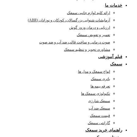
خدمات ما
ارائه کلیه لوازم جانبی سمعک
آزمایشات شنوایی بزرگسالان، کودکان و نوزادان (ABR)
ارزیابی و درمان وزوز گوش
تعمیر و تعویض سمعک
صوت درمانی و ساخت قالب ضد آب و ضد صوت
مشاوره، تجویز و تنظیم سمعک
فیلم آموزشی
سمعک
انواع سمعک و مدل ها
باتری سمعک
تعرفه بیمه ها
تکنولوژی سمعک ها
سمعک شارژی
سمعک ضد آب
قیمت سمعک
گارانتی سمعک
راهنمای خرید سمعک