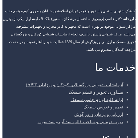
کلینیک شنوایی سنجی پاستـور واقع در تهران اسلامشهر خیابان مطهری کوچه پنجم جنب
داروخانه دکتر حاتمی (روبروی ساختمان پزشکان پاستور) پلاک 9 طبقه اول، یکی از بهترین
مراکز شنوایی موجود در تهران است که مجهز به کادر مجرب و تجهیزات پیشرفته
می‌باشد. مرکز شنوایی پاستور با هدف انجام آزمایشات شنوایی کودکان و بزرگسالان
تجویز سمعک و ارزیابی وزوزگوش از سال 1389 فعالیت خود را آغاز نموده و در خدمت
مراجعه کنندگان محترم می باشد.
خدمات ما
آزمایشات شنوایی بزرگسالان، کودکان و نوزادان (ABR)
مشاوره، تجویز و تنظیم سمعک
ارائه کلیه لوازم جانبی سمعک
تعمیر و تعویض سمعک
ارزیابی و درمان وزوز گوش
صوت درمانی و ساخت قالب ضد آب و ضد صوت