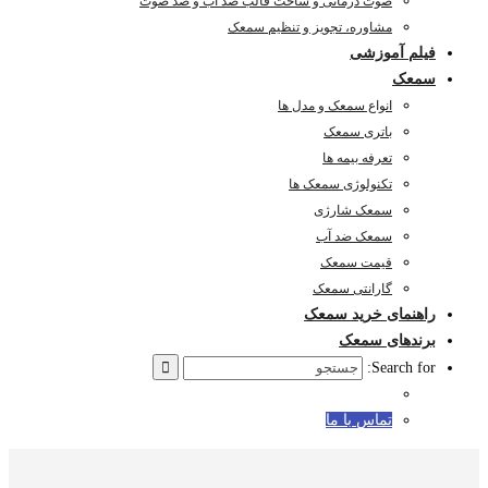
صوت درمانی و ساخت قالب ضد آب و ضد صوت
مشاوره، تجویز و تنظیم سمعک
فیلم آموزشی
سمعک
انواع سمعک و مدل ها
باتری سمعک
تعرفه بیمه ها
تکنولوژی سمعک ها
سمعک شارژی
سمعک ضد آب
قیمت سمعک
گارانتی سمعک
راهنمای خرید سمعک
برندهای سمعک
Search for:
تماس با ما