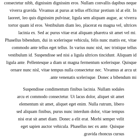
consectetur nibh, dignissim dignissim eros. Nullam convallis dapibus neque
viverra gravida. Vivamus at purus at tellus efficitur pretium id at elit. In
laoreet, leo quis dignissim pulvinar, ligula sem aliquam augue, ac viverra
tortor quam id eros. Vestibulum diam leo, placerat eu magna vel, ultrices
lacinia ex. Sed ac purus vitae erat aliquam pharetra sit amet vel mi.
Phasellus bibendum, dui in scelerisque vehicula, felis nunc mattis est, vitae
commodo ante tellus eget tellus. In varius nunc nisl, nec tristique tellus
vestibulum id. Suspendisse sed nisi a ligula ultrices tincidunt. Aliquam id
ligula ante. Pellentesque a diam ut magna fermentum scelerisque. Quisque
ornare nunc nisl, vitae tempus nulla consectetur nec. Vivamus at arcu ut
ante venenatis scelerisque. Donec a bibendum mi.
Suspendisse condimentum finibus lacinia. Nullam sodales
arcu et commodo consectetur. Ut lacus dolor, aliquet sit amet
elementum sit amet, aliquet eget enim. Nulla rutrum, libero
sed aliquam finibus, purus nunc interdum dolor, vitae tempus
nisi erat sit amet diam. Donec a elit erat. Morbi semper velit
eget sapien auctor vehicula. Phasellus nec ex ante. Quisque
gravida rhoncus cursus.