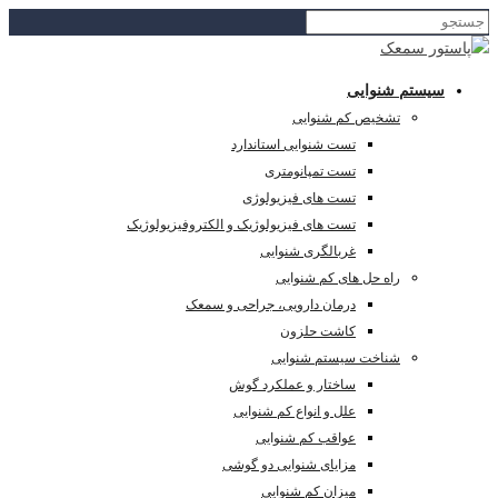
سیستم شنوایی
تشخیص کم شنوایی
تست شنوایی استاندارد
تست تمپانومتری
تست های فیزیولوژی
تست های فیزیولوژیک و الکتروفیزیولوژیک
غربالگری شنوایی
راه حل های کم شنوایی
درمان دارویی، جراحی و سمعک
کاشت حلزون
شناخت سیستم شنوایی
ساختار و عملکرد گوش
علل و انواع کم شنوایی
عواقب کم شنوایی
مزایای شنوایی دو گوشی
میزان کم شنوایی