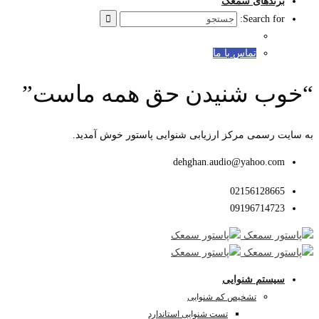
برندهای سمعک
Search for:
تماس با ما
“خوب شنیدن حق همه ماست”
به سایت رسمی مرکز ارزیابی شنوایی پاستور خوش آمدید.
dehghan.audio@yahoo.com
02156128665
09196714723
سیستم شنوایی
تشخیص کم شنوایی
تست شنوایی استاندارد