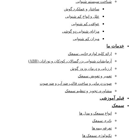
شناخت سیستم شنوایی
ساختار و عملکرد گوش
علل و انواع کم شنوایی
عواقب کم شنوایی
مزایای شنوایی دو گوشی
میزان کم شنوایی
خدمات ما
ارائه کلیه لوازم جانبی سمعک
آزمایشات شنوایی بزرگسالان، کودکان و نوزادان (ABR)
ارزیابی و درمان وزوز گوش
تعمیر و تعویض سمعک
صوت درمانی و ساخت قالب ضد آب و ضد صوت
مشاوره، تجویز و تنظیم سمعک
فیلم آموزشی
سمعک
انواع سمعک و مدل ها
باتری سمعک
تعرفه بیمه ها
تکنولوژی سمعک ها