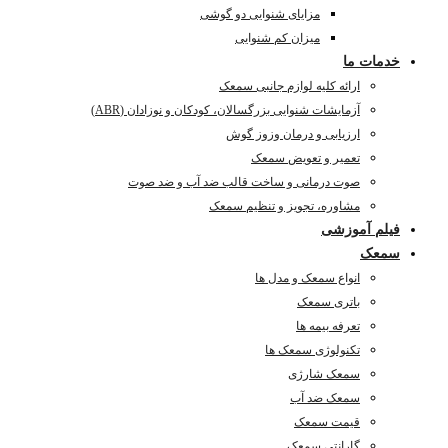
مزایای شنوایی دو گوشی
میزان کم شنوایی
خدمات ما
ارائه کلیه لوازم جانبی سمعک
آزمایشات شنوایی بزرگسالان، کودکان و نوزادان (ABR)
ارزیابی و درمان وزوز گوش
تعمیر و تعویض سمعک
صوت درمانی و ساخت قالب ضد آب و ضد صوت
مشاوره، تجویز و تنظیم سمعک
فیلم آموزشی
سمعک
انواع سمعک و مدل ها
باتری سمعک
تعرفه بیمه ها
تکنولوژی سمعک ها
سمعک شارژی
سمعک ضد آب
قیمت سمعک
گارانتی سمعک