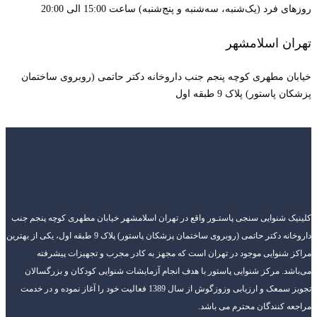
روزهای فرد (یک‌شنبه، سه‌شنبه و پنج‌شنبه) ساعت 15:00 الی 20:00
تهران اسلامشهر
خیابان مطهری کوچه پنجم جنب داروخانه دکتر حاتمی (روبروی ساختمان
پزشکان پاستور) پلاک 9 طبقه اول
کلینیک شنوایی سنجی پاستـور واقع در تهران اسلامشهر خیابان مطهری کوچه پنجم جنب
داروخانه دکتر حاتمی (روبروی ساختمان پزشکان پاستور) پلاک 9 طبقه اول، یکی از بهترین
مراکز شنوایی موجود در تهران است که مجهز به کادر مجرب و تجهیزات پیشرفته
می‌باشد. مرکز شنوایی پاستور با هدف انجام آزمایشات شنوایی کودکان و بزرگسالان
تجویز سمعک و ارزیابی وزوزگوش از سال 1389 فعالیت خود را آغاز نموده و در خدمت
مراجعه کنندگان محترم می باشد.