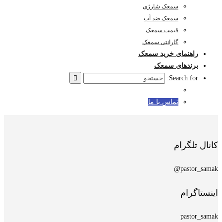
سمعک شارژی
سمعک ضد آب
قیمت سمعک
گارانتی سمعک
راهنمای خرید سمعک
برندهای سمعک
Search for:
تماس با ما
کانال تلگرام
pastor_samak@
اینستاگرام
pastor_samak