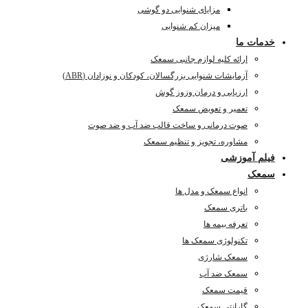
مزایای شنوایی دو گوشی
میزان کم شنوایی
خدمات ما
ارائه کلیه لوازم جانبی سمعک
آزمایشات شنوایی بزرگسالان، کودکان و نوزادان (ABR)
ارزیابی و درمان وزوز گوش
تعمیر و تعویض سمعک
صوت درمانی و ساخت قالب ضد آب و ضد صوت
مشاوره، تجویز و تنظیم سمعک
فیلم آموزشی
سمعک
انواع سمعک و مدل ها
باتری سمعک
تعرفه بیمه ها
تکنولوژی سمعک ها
سمعک شارژی
سمعک ضد آب
قیمت سمعک
گارانتی سمعک