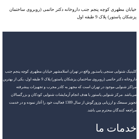
خیابان مطهری کوچه پنجم جنب داروخانه دکتر حاتمی (روبروی ساختمان
پزشکان پاستور) پلاک 9 طبقه اول
کلینیک شنوایی سنجی پاستـور واقع در تهران اسلامشهر خیابان مطهری کوچه پنجم جنب
داروخانه دکتر حاتمی (روبروی ساختمان پزشکان پاستور) پلاک 9 طبقه اول، یکی از بهترین
مراکز شنوایی موجود در تهران است که مجهز به کادر مجرب و تجهیزات پیشرفته
می‌باشد. مرکز شنوایی پاستور با هدف انجام آزمایشات شنوایی کودکان و بزرگسالان
تجویز سمعک و ارزیابی وزوزگوش از سال 1389 فعالیت خود را آغاز نموده و در خدمت
مراجعه کنندگان محترم می باشد.
خدمات ما