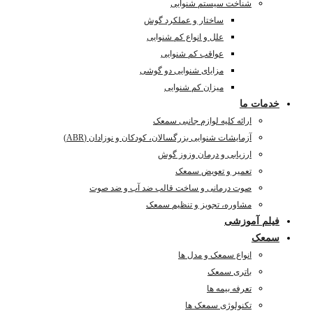
شناخت سیستم شنوایی
ساختار و عملکرد گوش
علل و انواع کم شنوایی
عواقب کم شنوایی
مزایای شنوایی دو گوشی
میزان کم شنوایی
خدمات ما
ارائه کلیه لوازم جانبی سمعک
آزمایشات شنوایی بزرگسالان، کودکان و نوزادان (ABR)
ارزیابی و درمان وزوز گوش
تعمیر و تعویض سمعک
صوت درمانی و ساخت قالب ضد آب و ضد صوت
مشاوره، تجویز و تنظیم سمعک
فیلم آموزشی
سمعک
انواع سمعک و مدل ها
باتری سمعک
تعرفه بیمه ها
تکنولوژی سمعک ها