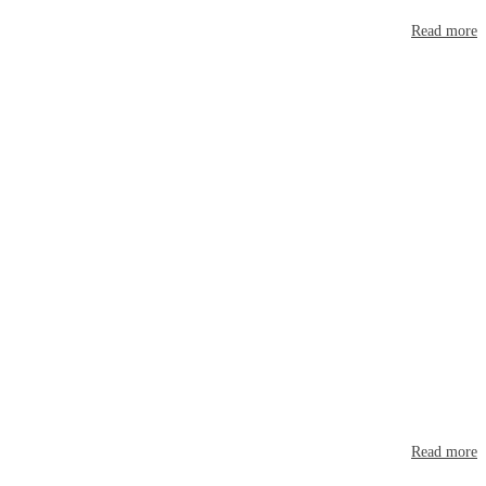
Read more
SMILE GALLERY
Lorem ipsum dolor sit amet, consectetur adipiscing elit. Etiam massa ligula,
aliquet euismod eleifend vitae, interdum ut mi.
Read more