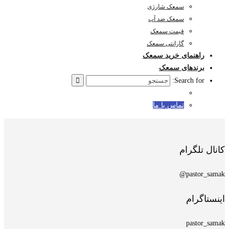
سمعک شارژی
سمعک ضد آب
قیمت سمعک
گارانتی سمعک
راهنمای خرید سمعک
برندهای سمعک
Search for:
تماس با ما
کانال تلگرام
pastor_samak@
اینستاگرام
pastor_samak