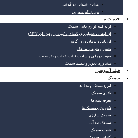
مزایای شنوایی دو گوشی
میزان کم شنوایی
خدمات ما
ارائه کلیه لوازم جانبی سمعک
آزمایشات شنوایی بزرگسالان، کودکان و نوزادان (ABR)
ارزیابی و درمان وزوز گوش
تعمیر و تعویض سمعک
صوت درمانی و ساخت قالب ضد آب و ضد صوت
مشاوره، تجویز و تنظیم سمعک
فیلم آموزشی
سمعک
انواع سمعک و مدل ها
باتری سمعک
تعرفه بیمه ها
تکنولوژی سمعک ها
سمعک شارژی
سمعک ضد آب
قیمت سمعک
گارانتی سمعک