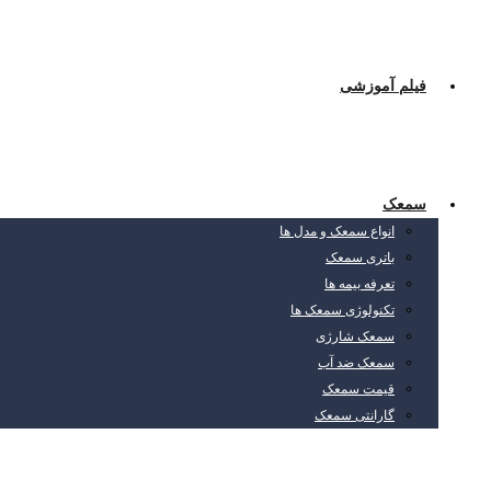
فیلم آموزشی
سمعک
انواع سمعک و مدل ها
باتری سمعک
تعرفه بیمه ها
تکنولوژی سمعک ها
سمعک شارژی
سمعک ضد آب
قیمت سمعک
گارانتی سمعک