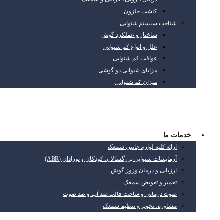
کاشت حلزون
شناخت سیستم شنوایی
ساختار و عملکرد گوش
علل و انواع کم شنوایی
عواقب کم شنوایی
مزایای شنوایی دو گوشی
میزان کم شنوایی
خدمات ما
ارائه کلیه لوازم جانبی سمعک
آزمایشات شنوایی بزرگسالان، کودکان و نوزادان (ABR)
ارزیابی و درمان وزوز گوش
تعمیر و تعویض سمعک
صوت درمانی و ساخت قالب ضد آب و ضد صوت
مشاوره، تجویز و تنظیم سمعک