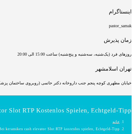
اینستاگرام
pastor_samak
زمان پذیرش
روزهای فرد (یک‌شنبه، سه‌شنبه و پنج‌شنبه) ساعت 15:00 الی 20:00
تهران اسلامشهر
خیابان مطهری کوچه پنجم جنب داروخانه دکتر حاتمی (روبروی ساختمان پزشکان
or Slot RTP Kostenlos Spielen, Echtgeld-Tipp
خانه
ei keramiken cash elevator Slot RTP kostenlos spielen, Echtgeld-Tipp