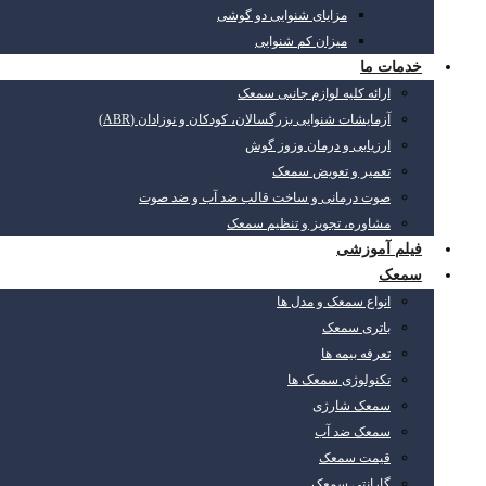
مزایای شنوایی دو گوشی
میزان کم شنوایی
خدمات ما
ارائه کلیه لوازم جانبی سمعک
آزمایشات شنوایی بزرگسالان، کودکان و نوزادان (ABR)
ارزیابی و درمان وزوز گوش
تعمیر و تعویض سمعک
صوت درمانی و ساخت قالب ضد آب و ضد صوت
مشاوره، تجویز و تنظیم سمعک
فیلم آموزشی
سمعک
انواع سمعک و مدل ها
باتری سمعک
تعرفه بیمه ها
تکنولوژی سمعک ها
سمعک شارژی
سمعک ضد آب
قیمت سمعک
گارانتی سمعک