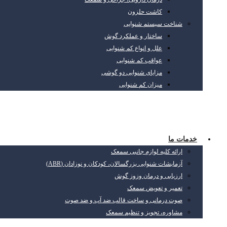
کاشت حلزون
شناخت سیستم شنوایی
ساختار و عملکرد گوش
علل و انواع کم شنوایی
عواقب کم شنوایی
مزایای شنوایی دو گوشی
میزان کم شنوایی
خدمات ما
ارائه کلیه لوازم جانبی سمعک
آزمایشات شنوایی بزرگسالان، کودکان و نوزادان (ABR)
ارزیابی و درمان وزوز گوش
تعمیر و تعویض سمعک
صوت درمانی و ساخت قالب ضد آب و ضد صوت
مشاوره، تجویز و تنظیم سمعک