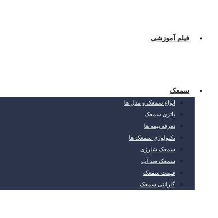
فیلم آموزشی
سمعک
انواع سمعک و مدل ها
باتری سمعک
تعرفه بیمه ها
تکنولوژی سمعک ها
سمعک شارژی
سمعک ضد آب
قیمت سمعک
گارانتی سمعک